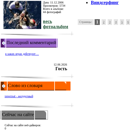
Виндсерфинг
Дата: 11.12.2006
Просмотров: 5734
Всего в альбоме:
44 фотографий
весь
1
Страницы:
2
3
4
5
6
фотоальбом
Последний комментарий
в каких играх действуют ...
12.06.2026
Гость
Слово из словаря
intestinal - желудочный
Сейчас на сайте
Сейчас на сайте веб-дайверов:
0