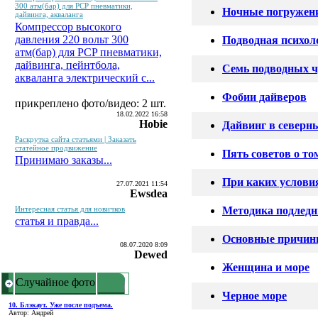
300 атм(бар) для PCP пневматики,
Ночные погружен
дайвинга, акваланга
Компрессор высокого
давления 220 вольт 300
Подводная психол
атм(бар) для PCP пневматики,
дайвинга, пейнтбола,
Семь подводных ч
акваланга электрический c...
Фобии дайверов
прикреплено фото/видео: 2 шт.
18.02.2022 16:58
Hobie
Дайвинг в северн
Раскрутка сайта статьями | Заказать
статейное продвижение
Пять советов о т
Принимаю заказы...
При каких услови
27.07.2021 11:54
Ewsdea
Интересная статья для новичков
Методика подлед
статья и правда...
Основные причины
08.07.2020 8:09
Dewed
Женщина и море
Случайное фото
Черное море
10. Блэкаут. Уже после подъема.
Автор: Андрей