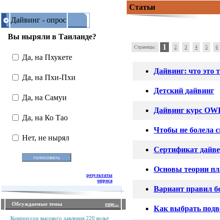
Статьи
Дайвинг - опрос
Вы ныряли в Таиланде?
1
Страницы:
2
3
4
5
6
Да, на Пхукете
Дайвинг: что это 
Да, на Пхи-Пхи
Детский дайвинг
Да, на Самуи
Дайвинг курс OWD
Да, на Ко Тао
Чтобы не болела 
Нет, не нырял
Сертификат дайв
Основы теории пл
результаты
опроса
Вариант правил б
Обсуждаемые темы
еще...
Как выбрать под
Компрессор высокого давления 220 вольт