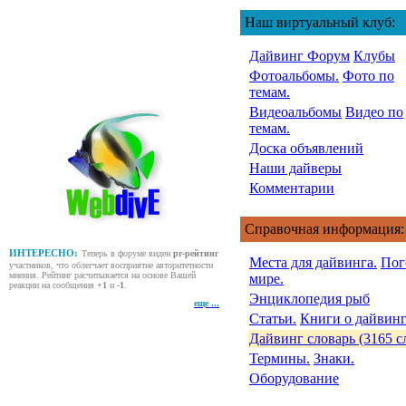
Наш виртуальный клуб:
Дайвинг Форум
Клубы
Фотоальбомы.
Фото по
темам.
Видеоальбомы
Видео по
темам.
Доска объявлений
Наши дайверы
Комментарии
Справочная информация:
ИНТЕРЕСНО:
Теперь в форуме виден
pr-рейтинг
Места для дайвинга.
Пог
участников, что облегчает восприятие авторитетности
мнения. Рейтинг расчитывается на основе Вашей
мире.
реакции на сообщения
+1
и
-1
.
Энциклопедия рыб
еще ...
Статьи.
Книги о дайвинг
Дайвинг словарь (3165 с
Термины.
Знаки.
Оборудование