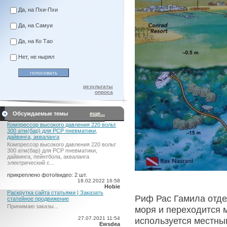
Да, на Пхи-Пхи
Да, на Самуи
Да, на Ко Тао
Нет, не нырял
результаты
опроса
Обсуждаемые темы
еще...
Компрессор высокого давления 220 вольт
300 атм(бар) для PCP пневматики,
дайвинга, акваланга
Компрессор высокого давления 220 вольт
300 атм(бар) для PCP пневматики,
дайвинга, пейнтбола, акваланга
электрический c...
прикреплено фото/видео: 2 шт.
18.02.2022 16:58
Hobie
Раскрутка сайта статьями | Заказать
Риф Рас Гамила отде
статейное продвижение
Принимаю заказы...
моря и переходится 
27.07.2021 11:54
используется местны
Ewsdea