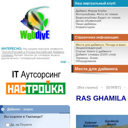
Наш виртуальный клуб:
Дайвинг Форум
Клубы
Фотоальбомы.
Фото по темам.
Видеоальбомы
Видео по темам.
Доска объявлений
Наши дайверы
Комментарии
Справочная информация:
Места для дайвинга.
Погода в мире.
Энциклопедия рыб
ИНТЕРЕСНО:
На нашем портале появился
Статьи.
Книги о дайвинге.
"Англо-Русский и Русско-Английский Дайвинг
Дайвинг словарь (3165 слов)
словарь!
Кроме поиска по словарю можно
Термины.
Знаки.
распечатать "словарный минимум".
Оборудование
еще ...
Места для дайвинга
[Все страны]
-
[ЕГИПЕТ]
-
RAS GHAMILA
Дайвинг - опрос
Вы ныряли в Таиланде?
Да, на Пхукете