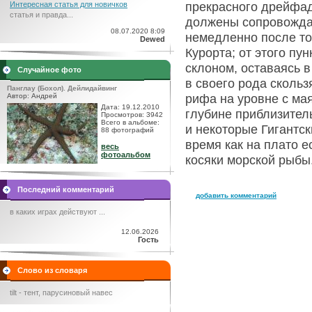
прекрасного дрейфад
Интересная статья для новичков
статья и правда...
должены сопровождат
08.07.2020 8:09
немедленно после то
Dewed
Курорта; от этого п
склоном, оставаясь 
Случайное фото
в своего рода сколь
Панглау (Бохол). Дейлидайвинг
рифа на уровне с ма
Автор: Андрей
Дата: 19.12.2010
глубине приблизитель
Просмотров: 3942
Всего в альбоме:
и некоторые Гигантские
88 фотографий
время как на плато е
весь
фотоальбом
косяки морской рыбы
Последний комментарий
добавить комментарий
в каких играх действуют ...
12.06.2026
Гость
Слово из словаря
tilt - тент, парусиновый навес