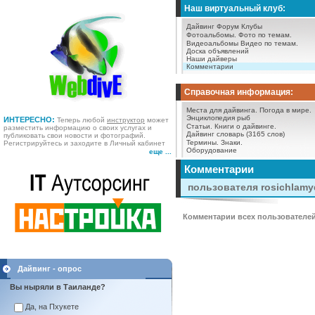
Наш виртуальный клуб:
Дайвинг Форум
Клубы
Фотоальбомы.
Фото по темам.
Видеоальбомы
Видео по темам.
Доска объявлений
Наши дайверы
Комментарии
Справочная информация:
Места для дайвинга.
Погода в мире.
Энциклопедия рыб
ИНТЕРЕСНО:
Теперь любой
инструктор
может
Статьи.
Книги о дайвинге.
разместить информацию о своих услугах и
Дайвинг словарь (3165 слов)
публиковать свои новости и фотографий.
Термины.
Знаки.
Регистрируйтесь и заходите в Личный кабинет
Оборудование
еще ...
Комментарии
пользователя rosichlamy
Комментарии всех пользователе
Дайвинг - опрос
Вы ныряли в Таиланде?
Да, на Пхукете