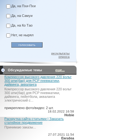
Да, на Пхи-Пхи
Да, на Самуи
Да, на Ко Тао
Нет, не нырял
результаты
опроса
Обсуждаемые темы
еще...
Компрессор высокого давления 220 вольт
300 атм(бар) для PCP пневматики,
дайвинга, акваланга
Компрессор высокого давления 220 вольт
300 атм(бар) для PCP пневматики,
дайвинга, пейнтбола, акваланга
электрический c...
прикреплено фото/видео: 2 шт.
18.02.2022 16:58
Hobie
Раскрутка сайта статьями | Заказать
статейное продвижение
Принимаю заказы...
27.07.2021 11:54
Ewsdea