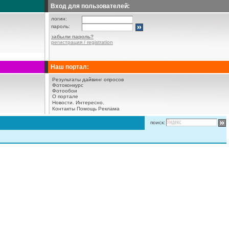
Вход для пользователей:
логин:
пароль:
забыли пароль?
регистрация / registration
Наш портал:
Результаты дайвинг опросов
Фотоконкурс
Фотообои
О портале
Новости.
Интересно.
Контакты
Помощь
Реклама
поиск: