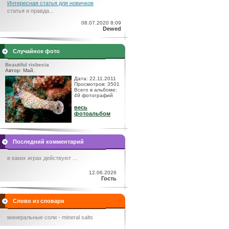
Интересная статья для новичков
статья и правда...
08.07.2020 8:09
Dewed
Случайное фото
Beautiful risbecia
Автор: Май.
Дата: 22.11.2011
Просмотров: 3501
Всего в альбоме:
49 фотографий
весь
фотоальбом
Последний комментарий
в каких играх действуют ...
12.06.2026
Гость
Слово из словаря
минеральные соли - mineral salts