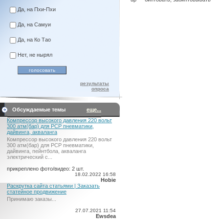
Да, на Пхи-Пхи
Да, на Самуи
Да, на Ко Тао
Нет, не нырял
результаты
опроса
Обсуждаемые темы
еще...
Компрессор высокого давления 220 вольт
300 атм(бар) для PCP пневматики,
дайвинга, акваланга
Компрессор высокого давления 220 вольт
300 атм(бар) для PCP пневматики,
дайвинга, пейнтбола, акваланга
электрический c...
прикреплено фото/видео: 2 шт.
18.02.2022 16:58
Hobie
Раскрутка сайта статьями | Заказать
статейное продвижение
Принимаю заказы...
27.07.2021 11:54
Ewsdea