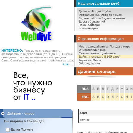
Наш виртуальный клуб:
Дайвинг Форум
Клубы
Фотоальбомы.
Фото по темам.
Видеоальбомы
Видео по темам.
Доска объявлений
Наши дайверы
Комментарии
Справочная информация:
Места для дайвинга.
Погода в мире.
Энциклопедия рыб
ИНТЕРЕСНО:
Теперь можно оценивать
Статьи.
Книги о дайвинге.
фотографии и видеоролики (от -1 до +3). Оценки
Дайвинг словарь (3165 слов)
складываются и пересчитываются в средний
Термины.
Знаки.
балл. Сами оценки идут в зачет рейтинга автора.
Оборудование
еще ...
Дайвинг словарь
RUS
А
Б
В
Г
Д
Е
Ж
З
И
ENG
A
B
C
D
E
F
G
H
I
tape
Дайвинг - опрос
лента
Вы ныряли в Таиланде?
Да, на Пхукете
~uр — бинтовать, забинтовывать