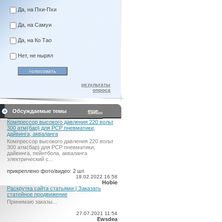
Да, на Пхи-Пхи
Да, на Самуи
Да, на Ко Тао
Нет, не нырял
результаты
опроса
Обсуждаемые темы
еще...
Компрессор высокого давления 220 вольт
300 атм(бар) для PCP пневматики,
дайвинга, акваланга
Компрессор высокого давления 220 вольт
300 атм(бар) для PCP пневматики,
дайвинга, пейнтбола, акваланга
электрический c...
прикреплено фото/видео: 2 шт.
18.02.2022 16:58
Hobie
Раскрутка сайта статьями | Заказать
статейное продвижение
Принимаю заказы...
27.07.2021 11:54
Ewsdea