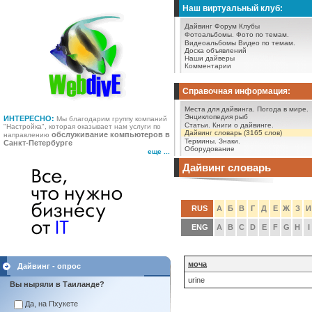
Наш виртуальный клуб:
Дайвинг Форум
Клубы
Фотоальбомы.
Фото по темам.
Видеоальбомы
Видео по темам.
Доска объявлений
Наши дайверы
Комментарии
Справочная информация:
Места для дайвинга.
Погода в мире.
Энциклопедия рыб
ИНТЕРЕСНО:
Мы благодарим группу компаний
Статьи.
Книги о дайвинге.
"Настройка", которая оказывает нам услуги по
Дайвинг словарь (3165 слов)
обслуживание компьютеров в
направлению
Термины.
Знаки.
Санкт-Петербурге
Оборудование
еще ...
Дайвинг словарь
RUS
А
Б
В
Г
Д
Е
Ж
З
И
ENG
A
B
C
D
E
F
G
H
I
моча
Дайвинг - опрос
urine
Вы ныряли в Таиланде?
Да, на Пхукете