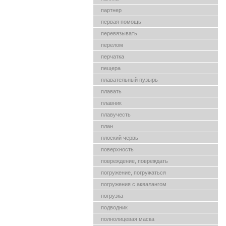
партнер
первая помощь
перевязывать
перелом
перчатка
пещера
плавательный пузырь
плавать
плавник
плавучесть
план
плоский червь
поверхность
повреждение, повреждать
погружение, погружаться
погружения с аквалангом
погрузка
подводник
полнолицевая маска