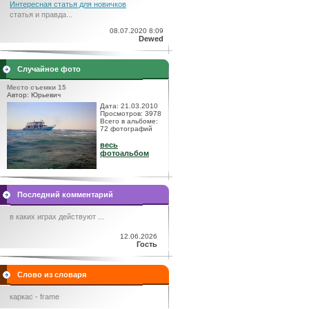
Интересная статья для новичков
статья и правда...
08.07.2020 8:09
Dewed
Случайное фото
Место съемки 15
Автор: Юрьевич
Дата: 21.03.2010
Просмотров: 3978
Всего в альбоме:
72 фотографий
весь
фотоальбом
Последний комментарий
в каких играх действуют ...
12.06.2026
Гость
Слово из словаря
каркас - frame