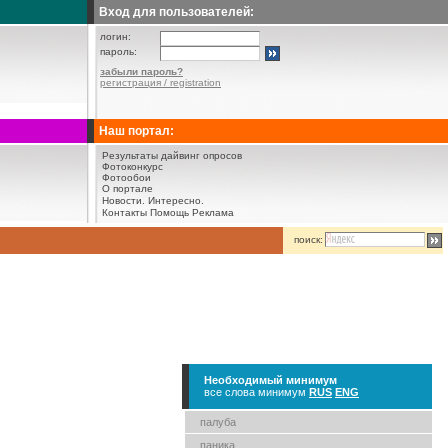
Вход для пользователей:
логин:
пароль:
забыли пароль?
регистрация / registration
Наш портал:
Результаты дайвинг опросов
Фотоконкурс
Фотообои
О портале
Новости.
Интересно.
Контакты
Помощь
Реклама
поиск:
Необходимый минимум
все слова минимум
RUS
ENG
палуба
паника