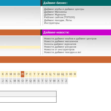
Дайвинг-бизнес:
Дайвинг клубы и дайвинг центры
Дайвинг Магазины
Дайвинг Журналы
Рейтинг сайтов (ТОП100)
Дайвинг поездки.
Яхты.
Инструкторы
Дайвинг-новости:
Новости дайвинг клубов и дайвинг центров
Новости дайвинг магазинов
Анонсы дайвинг журналов
Новости дайвинг ресурсов
Новости от инструкторов
Новости дайвинг поездок и яхт
К
Л
М
Н
О
П
Р
С
Т
У
Ф
Х
Ц
Ч
Ш
Щ
Э
Ю
Я
J
K
L
M
N
O
P
Q
R
S
T
U
V
W
X
Y
Z