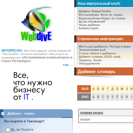
Наш виртуальный клуб:
Дайвинг Форум
Клубы
Фотоальбомы.
Фото по темам.
Видеоальбомы
Видео по темам.
Доска объявлений
Наши дайверы
Комментарии
Справочная информация:
Места для дайвинга.
Погода в мире.
Энциклопедия рыб
ИНТЕРЕСНО:
Мы благодарим группу компаний
Статьи.
Книги о дайвинге.
"Настройка", которая оказывает нам услуги по
Дайвинг словарь (3165 слов)
обслуживание компьютеров в
направлению
Термины.
Знаки.
Санкт-Петербурге
Оборудование
еще ...
Дайвинг словарь
RUS
А
Б
В
Г
Д
Е
Ж
З
И
ENG
A
B
C
D
E
F
G
H
I
прямая кишка
Дайвинг - опрос
rectum
Вы ныряли в Таиланде?
Да, на Пхукете