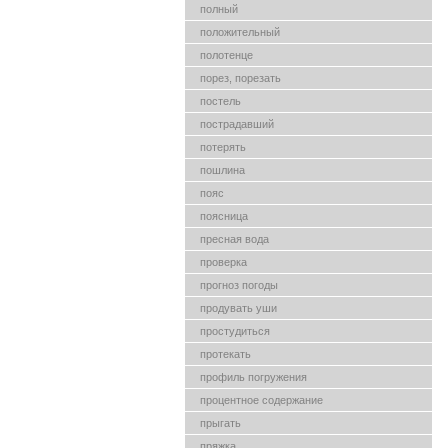
полный
положительный
полотенце
порез, порезать
постель
пострадавший
потерять
пошлина
пояс
поясница
пресная вода
проверка
прогноз погоды
продувать уши
простудиться
протекать
профиль погружения
процентное содержание
прыгать
пряжка