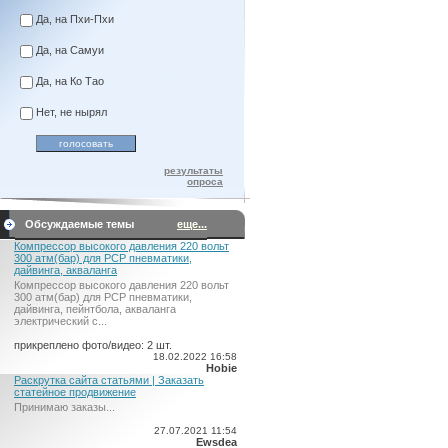
Да, на Пхи-Пхи
Да, на Самуи
Да, на Ко Тао
Нет, не нырял
результаты
опроса
Обсуждаемые темы
еще...
Компрессор высокого давления 220 вольт
300 атм(бар) для PCP пневматики,
дайвинга, акваланга
Компрессор высокого давления 220 вольт
300 атм(бар) для PCP пневматики,
дайвинга, пейнтбола, акваланга
электрический c...
прикреплено фото/видео: 2 шт.
18.02.2022 16:58
Hobie
Раскрутка сайта статьями | Заказать
статейное продвижение
Принимаю заказы...
27.07.2021 11:54
Ewsdea