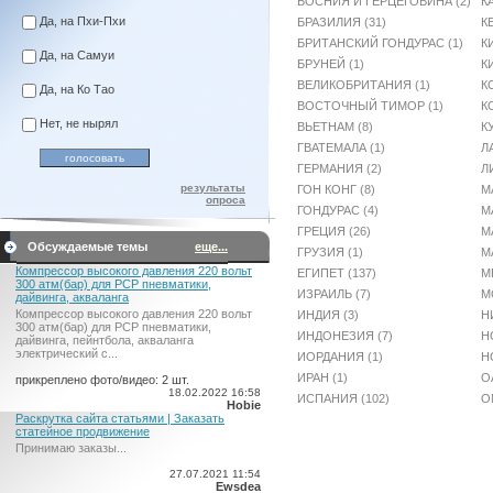
БОСНИЯ И ГЕРЦЕГОВИНА (2)
К
Да, на Пхи-Пхи
БРАЗИЛИЯ (31)
К
БРИТАНСКИЙ ГОНДУРАС (1)
К
Да, на Самуи
БРУНЕЙ (1)
К
ВЕЛИКОБРИТАНИЯ (1)
К
Да, на Ко Тао
ВОСТОЧНЫЙ ТИМОР (1)
К
Нет, не нырял
ВЬЕТНАМ (8)
КУ
ГВАТЕМАЛА (1)
Л
ГЕРМАНИЯ (2)
Л
результаты
ГОН КОНГ (8)
М
опроса
ГОНДУРАС (4)
М
ГРЕЦИЯ (26)
М
Обсуждаемые темы
еще...
ГРУЗИЯ (1)
М
Компрессор высокого давления 220 вольт
ЕГИПЕТ (137)
М
300 атм(бар) для PCP пневматики,
ИЗРАИЛЬ (7)
М
дайвинга, акваланга
Компрессор высокого давления 220 вольт
ИНДИЯ (3)
Н
300 атм(бар) для PCP пневматики,
ИНДОНЕЗИЯ (7)
Н
дайвинга, пейнтбола, акваланга
электрический c...
ИОРДАНИЯ (1)
Н
ИРАН (1)
О
прикреплено фото/видео: 2 шт.
18.02.2022 16:58
ИСПАНИЯ (102)
О
Hobie
Раскрутка сайта статьями | Заказать
статейное продвижение
Принимаю заказы...
27.07.2021 11:54
Ewsdea