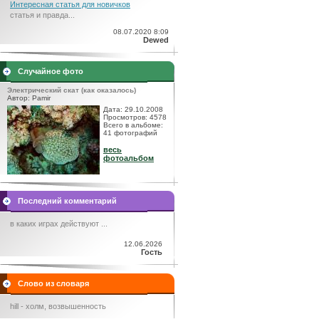
Интересная статья для новичков
статья и правда...
08.07.2020 8:09
Dewed
Случайное фото
Электрический скат (как оказалось)
Автор: Pamir
Дата: 29.10.2008
Просмотров: 4578
Всего в альбоме:
41 фотографий
весь
фотоальбом
Последний комментарий
в каких играх действуют ...
12.06.2026
Гость
Слово из словаря
hill - холм, возвышенность