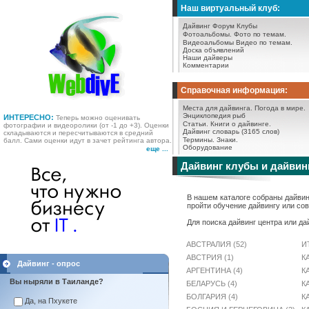
Наш виртуальный клуб:
Дайвинг Форум
Клубы
Фотоальбомы.
Фото по темам.
Видеоальбомы
Видео по темам.
Доска объявлений
Наши дайверы
Комментарии
Справочная информация:
Места для дайвинга.
Погода в мире.
Энциклопедия рыб
ИНТЕРЕСНО:
Теперь можно оценивать
Статьи.
Книги о дайвинге.
фотографии и видеоролики (от -1 до +3). Оценки
Дайвинг словарь (3165 слов)
складываются и пересчитываются в средний
Термины.
Знаки.
балл. Сами оценки идут в зачет рейтинга автора.
Оборудование
еще ...
Дайвинг клубы и дайвин
В нашем каталоге собраны дайвинг
пройти обучение дайвингу или со
Для поиска дайвинг центра или да
АВСТРАЛИЯ (52)
И
АВСТРИЯ (1)
К
Дайвинг - опрос
АРГЕНТИНА (4)
К
Вы ныряли в Таиланде?
БЕЛАРУСЬ (4)
К
БОЛГАРИЯ (4)
К
Да, на Пхукете