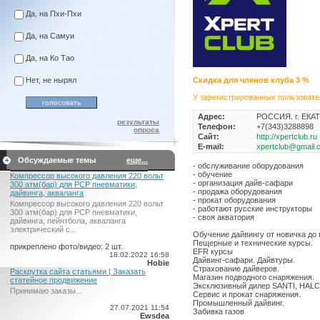
Да, на Пхи-Пхи
Да, на Самуи
Да, на Ко Тао
Нет, не нырял
Скидка для членов клуба 3 %
У зарегистрированных пользовате
Адрес:
РОССИЯ. г. ЕКАТ
результаты
Телефон:
+7(343)3288898
опроса
Сайт:
http://xpertclub.ru
E-mail:
xpertclub@gmail.
Обсуждаемые темы
еще...
- обслуживание оборудования
- обучение
Компрессор высокого давления 220 вольт
- организация дайв-сафари
300 атм(бар) для PCP пневматики,
- продажа оборудования
дайвинга, акваланга
- прокат оборудования
Компрессор высокого давления 220 вольт
- работают русские инструкторы
300 атм(бар) для PCP пневматики,
- своя акватория
дайвинга, пейнтбола, акваланга
электрический c...
Обучение дайвингу от новичка до
Пещерные и технические курсы.
прикреплено фото/видео: 2 шт.
EFR курсы
18.02.2022 16:58
Дайвинг-сафари. Дайвтуры.
Hobie
Страхование дайверов.
Раскрутка сайта статьями | Заказать
Магазин подводного снаряжения.
статейное продвижение
Эксклюзивный дилер SANTI, HAL
Принимаю заказы...
Сервис и прокат снаряжения.
Промышленный дайвинг.
27.07.2021 11:54
Забивка газов
Ewsdea