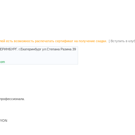
лей есть возможность распечатать сертификат на получение скидки.
[ Вступить в клуб
ЕРИНБУРГ. г.Екатеринбург ул.Степана Разина 39
com
 профессионала.
CYON