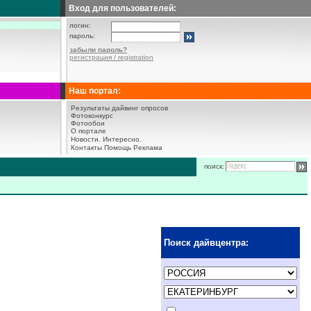
Вход для пользователей:
логин:
пароль:
забыли пароль?
регистрация / registration
Наш портал:
Результаты дайвинг опросов
Фотоконкурс
Фотообои
О портале
Новости.
Интересно.
Контакты
Помощь
Реклама
поиск:
Поиск дайвцентра: