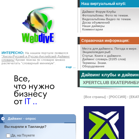
Наш виртуальный клуб:
Дайвинг Форум
Клубы
Фотоальбомы.
Фото по темам.
Видеоальбомы
Видео по темам.
Доска объявлений
Наши дайверы
Комментарии
Справочная информация:
Места для дайвинга.
Погода в мире.
Энциклопедия рыб
ИНТЕРЕСНО:
На нашем портале появился
Статьи.
Книги о дайвинге.
"Англо-Русский и Русско-Английский Дайвинг
Дайвинг словарь (3165 слов)
словарь!
Кроме поиска по словарю можно
Термины.
Знаки.
распечатать "словарный минимум".
Оборудование
еще ...
Дайвинг клубы и дайвин
XPERTCLUB ЕКАТЕРИНБУ
[Все страны]
-
[РОССИЯ]
-
[ЕКА
Дайвинг - опрос
Вы ныряли в Таиланде?
Да, на Пхукете