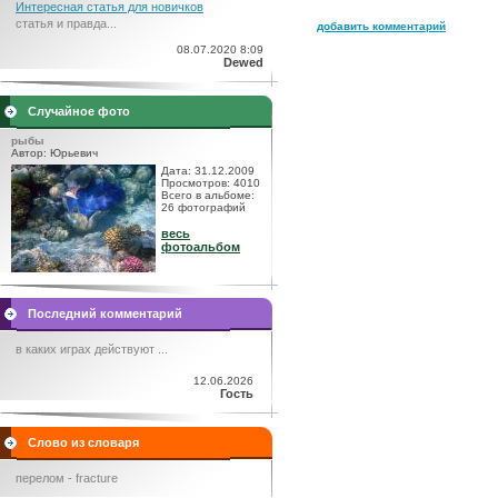
Интересная статья для новичков
статья и правда...
добавить комментарий
08.07.2020 8:09
Dewed
Случайное фото
рыбы
Автор: Юрьевич
Дата: 31.12.2009
Просмотров: 4010
Всего в альбоме:
26 фотографий
весь
фотоальбом
Последний комментарий
в каких играх действуют ...
12.06.2026
Гость
Слово из словаря
перелом - fracture