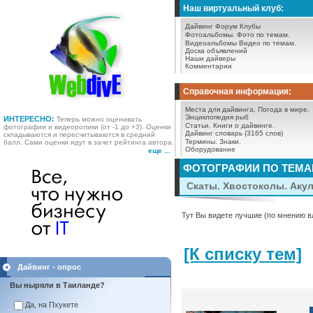
Наш виртуальный клуб:
Дайвинг Форум
Клубы
Фотоальбомы.
Фото по темам.
Видеоальбомы
Видео по темам.
Доска объявлений
Наши дайверы
Комментарии
Справочная информация:
Места для дайвинга.
Погода в мире.
Энциклопедия рыб
ИНТЕРЕСНО:
Теперь можно оценивать
Статьи.
Книги о дайвинге.
фотографии и видеоролики (от -1 до +3). Оценки
Дайвинг словарь (3165 слов)
складываются и пересчитываются в средний
Термины.
Знаки.
балл. Сами оценки идут в зачет рейтинга автора.
Оборудование
еще ...
ФОТОГРАФИИ ПО ТЕМ
Скаты. Хвостоколы. Аку
Тут Вы видете лучшие (по мнению в
[К списку тем]
Дайвинг - опрос
Вы ныряли в Таиланде?
Да, на Пхукете