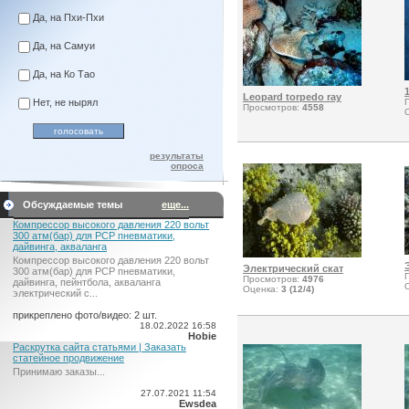
Да, на Пхи-Пхи
Да, на Самуи
Да, на Ко Тао
Leopard torpedo ray
Нет, не нырял
Просмотров:
4558
результаты
опроса
Обсуждаемые темы
еще...
Компрессор высокого давления 220 вольт
300 атм(бар) для PCP пневматики,
дайвинга, акваланга
Компрессор высокого давления 220 вольт
Электрический скат
300 атм(бар) для PCP пневматики,
Просмотров:
4976
дайвинга, пейнтбола, акваланга
Оценка:
3 (12/4)
электрический c...
прикреплено фото/видео: 2 шт.
18.02.2022 16:58
Hobie
Раскрутка сайта статьями | Заказать
статейное продвижение
Принимаю заказы...
27.07.2021 11:54
Ewsdea