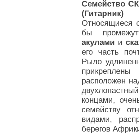
Семейство С
(Гитарник)
Относящиеся 
бы промежут
акулами
и
ск
его часть по
Рыло удлиненн
прикреплены
расположен н
двухлопастны
концами, очен
семейству от
видами, расп
берегов Африки