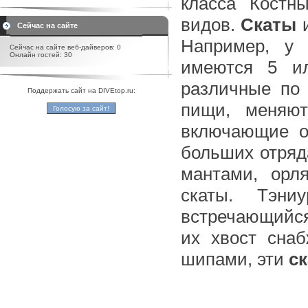
класса Костн
видов.
Скаты
и
Сейчас на сайте
Например, у 
Сейчас на сайте веб-дайверов: 0
Онлайн гостей: 30
имеются 5 и
различные по
Поддержать сайт на DIVEtop.ru:
пищи, меняют
включающие о
больших отряд
мантами, орл
скаты. Тэн
встречающийся 
их хвост сна
шипами, эти
с