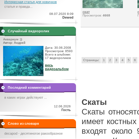
Интересная статья для новичков
статья и правда...
скат
08.07.2020 8:09
Просмотров:
4668
Dewed
Случайный видеоролик
Аквариум :))
Автор: Андрей
Дата: 30.06.2008
Просмотров: 8593
Всего в альбоме:
17 видеороликов
Страницы:
1
2
3
4
5
6
весь
видеоальбом
Последний комментарий
в каких играх действуют ...
Скаты
12.06.2026
Скаты относят
Гость
имеет костных 
Слово из словаря
входят около 
decapod - десятиногое ракообразное