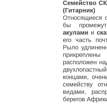
Семейство С
(Гитарник)
Относящиеся 
бы промежут
акулами
и
ск
его часть по
Рыло удлиненн
прикреплены
расположен н
двухлопастны
концами, очен
семейству от
видами, расп
берегов Африки