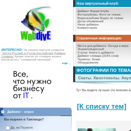
Наш виртуальный клуб:
Дайвинг Форум
Клубы
Фотоальбомы.
Фото по темам.
Видеоальбомы
Видео по темам.
Доска объявлений
Наши дайверы
Комментарии
Справочная информация:
Места для дайвинга.
Погода в мире.
Энциклопедия рыб
ИНТЕРЕСНО:
На нашем портале появился
Статьи.
Книги о дайвинге.
"Англо-Русский и Русско-Английский Дайвинг
Дайвинг словарь (3165 слов)
словарь!
Кроме поиска по словарю можно
Термины.
Знаки.
распечатать "словарный минимум".
Оборудование
еще ...
ФОТОГРАФИИ ПО ТЕМ
Скаты. Хвостоколы. Аку
Тут Вы видете лучшие (по мнению в
[К списку тем]
Дайвинг - опрос
Вы ныряли в Таиланде?
Да, на Пхукете