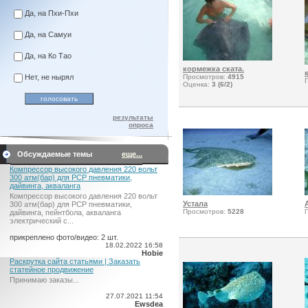
Да, на Пхи-Пхи
Да, на Самуи
Да, на Ко Тао
кормежка ската.
Нет, не нырял
Просмотров:
4915
Оценка:
3 (6/2)
результаты
опроса
Обсуждаемые темы
еще...
Компрессор высокого давления 220 вольт
300 атм(бар) для PCP пневматики,
дайвинга, акваланга
Компрессор высокого давления 220 вольт
Устала
300 атм(бар) для PCP пневматики,
Просмотров:
5228
дайвинга, пейнтбола, акваланга
электрический c...
прикреплено фото/видео: 2 шт.
18.02.2022 16:58
Hobie
Раскрутка сайта статьями | Заказать
статейное продвижение
Принимаю заказы...
27.07.2021 11:54
Ewsdea