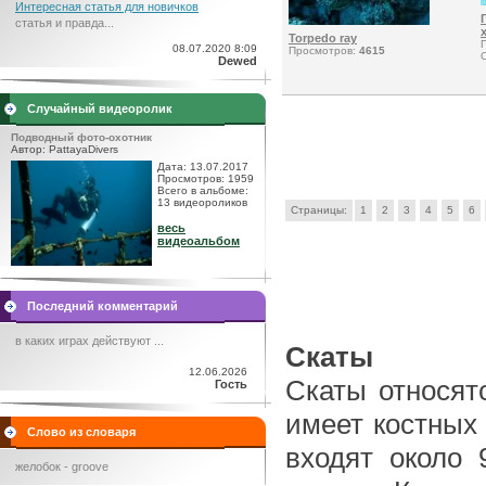
Интересная статья для новичков
статья и правда...
Torpedo ray
08.07.2020 8:09
Просмотров:
4615
Dewed
Случайный видеоролик
Подводный фото-охотник
Автор: PattayaDivers
Дата: 13.07.2017
Просмотров: 1959
Всего в альбоме:
13 видеороликов
Страницы:
1
2
3
4
5
6
весь
видеоальбом
Последний комментарий
в каких играх действуют ...
Скаты
12.06.2026
Скаты относят
Гость
имеет костных 
Слово из словаря
входят около 
желобок - groove