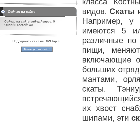
класса Костн
видов.
Скаты
и
Сейчас на сайте
Например, у 
Сейчас на сайте веб-дайверов: 0
Онлайн гостей: 40
имеются 5 и
различные по
Поддержать сайт на DIVEtop.ru:
пищи, меняют
включающие о
больших отряд
мантами, орл
скаты. Тэн
встречающийся 
их хвост сна
шипами, эти
с