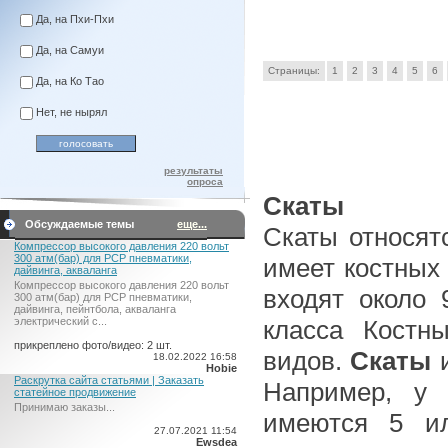
Да, на Пхи-Пхи
Да, на Самуи
Страницы:
1
2
3
4
5
6
Да, на Ко Тао
Нет, не нырял
результаты
опроса
Скаты
Обсуждаемые темы
еще...
Скаты относят
Компрессор высокого давления 220 вольт
300 атм(бар) для PCP пневматики,
имеет костных 
дайвинга, акваланга
Компрессор высокого давления 220 вольт
входят около 
300 атм(бар) для PCP пневматики,
дайвинга, пейнтбола, акваланга
класса Костн
электрический c...
прикреплено фото/видео: 2 шт.
видов.
Скаты
и
18.02.2022 16:58
Hobie
Раскрутка сайта статьями | Заказать
Например, у 
статейное продвижение
Принимаю заказы...
имеются 5 и
27.07.2021 11:54
Ewsdea