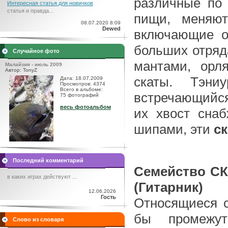
различные по
Интересная статья для новичков
статья и правда...
пищи, меняют
08.07.2020 8:09
Dewed
включающие о
больших отряд
Случайное фото
мантами, орл
Малайзия - июль 2009
Автор: TonyZ
скаты. Тэн
Дата: 18.07.2009
Просмотров: 4374
Всего в альбоме:
встречающийся 
75 фотографий
весь фотоальбом
их хвост сна
шипами, эти
с
Последний комментарий
Семейство С
в каких играх действуют ...
(Гитарник)
12.06.2026
Гость
Относящиеся 
бы промежут
Слово из словаря