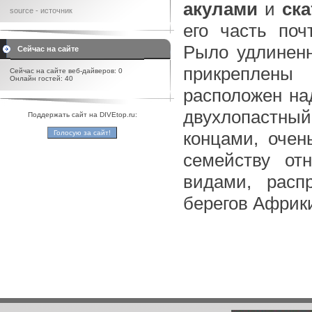
акулами
и
ск
source - источник
его часть по
Рыло удлиненн
Сейчас на сайте
прикреплены
Сейчас на сайте веб-дайверов: 0
Онлайн гостей: 40
расположен н
двухлопастны
Поддержать сайт на DIVEtop.ru:
концами, очен
семейству от
видами, расп
берегов Африки