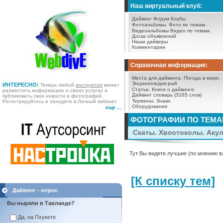
Наш виртуальный клуб:
Дайвинг Форум
Клубы
Фотоальбомы.
Фото по темам.
Видеоальбомы
Видео по темам.
Доска объявлений
Наши дайверы
Комментарии
Справочная информация:
Места для дайвинга.
Погода в мире.
Энциклопедия рыб
ИНТЕРЕСНО:
Теперь любой
инструктор
может
Статьи.
Книги о дайвинге.
разместить информацию о своих услугах и
Дайвинг словарь (3165 слов)
публиковать свои новости и фотографий.
Термины.
Знаки.
Регистрируйтесь и заходите в Личный кабинет
Оборудование
еще ...
ФОТОГРАФИИ ПО ТЕМ
Скаты. Хвостоколы. Аку
Тут Вы видете лучшие (по мнению в
[К списку тем]
Дайвинг - опрос
Вы ныряли в Таиланде?
Да, на Пхукете