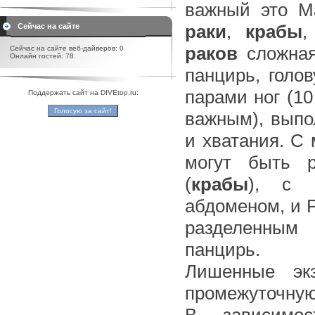
важный это Ma
раки
,
крабы
,
Сейчас на сайте
раков
сложная
Сейчас на сайте веб-дайверов: 0
Онлайн гостей: 78
панцирь, голо
парами ног (1
Поддержать сайт на DIVEtop.ru:
важным), выпо
и хватания. С
могут быть р
(
крабы
), с 
абдоменом, и Р
разделенным
панцирь.
Лишенные экз
промежуточну