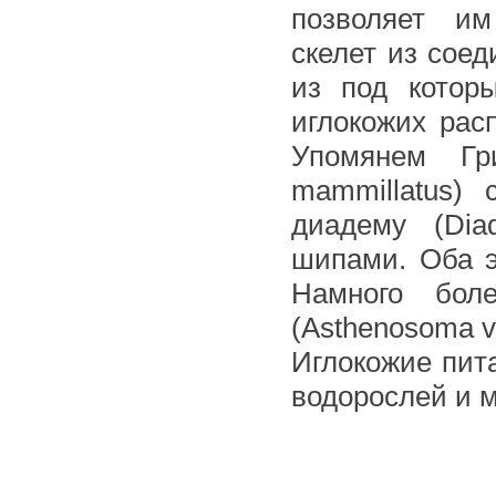
позволяет им
скелет из сое
из под котор
иглокожих рас
Упомянем Гри
mammillatus)
диадему (Di
шипами. Оба э
Намного бо
(Asthenosoma v
Иглокожие пита
водорослей и 