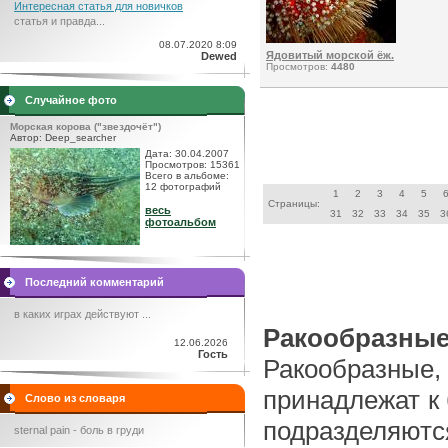
Интересная статья для новичков
статья и правда...
08.07.2020 8:09
Ядовитый морской ёж.
Dewed
Просмотров:
4480
Случайное фото
Морская корова ("звездочёт")
Автор: Deep_searcher
Дата: 30.04.2007
Просмотров: 15361
Всего в альбоме:
12 фотографий
1
2
3
4
5
Страницы:
весь
31
32
33
34
35
3
фотоальбом
Последний комментарий
в каких играх действуют ...
Ракообразны
12.06.2026
Гость
Ракообразные,
принадлежат к
Слово из словаря
подразделяют
sternal pain - боль в груди