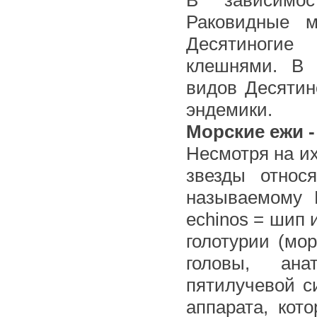
В зависимос
Раковидные м
Десятиногие
клешнями. В 
видов Десятин
эндемики.
Морские ежи 
Несмотря на и
звезды относ
называемому И
echinos = шип 
голотурии (мо
головы, ана
пятилучевой с
аппарата, кот