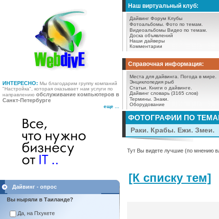
Наш виртуальный клуб:
Дайвинг Форум
Клубы
Фотоальбомы.
Фото по темам.
Видеоальбомы
Видео по темам.
Доска объявлений
Наши дайверы
Комментарии
Справочная информация:
Места для дайвинга.
Погода в мире.
Энциклопедия рыб
ИНТЕРЕСНО:
Мы благодарим группу компаний
Статьи.
Книги о дайвинге.
"Настройка", которая оказывает нам услуги по
Дайвинг словарь (3165 слов)
обслуживание компьютеров в
направлению
Термины.
Знаки.
Санкт-Петербурге
Оборудование
еще ...
ФОТОГРАФИИ ПО ТЕМ
Раки. Крабы. Ежи. Змеи.
Тут Вы видете лучшие (по мнению в
[К списку тем]
Дайвинг - опрос
Вы ныряли в Таиланде?
Да, на Пхукете