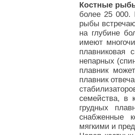
Костные рыб
более 25 000. 
рыбы встречают
на глубине бо
имеют многочи
плавниковая 
непарных (спи
плавник може
плавник отвеча
стабилизаторо
семейства, в 
грудных плав
снабженные к
мягкими и пре