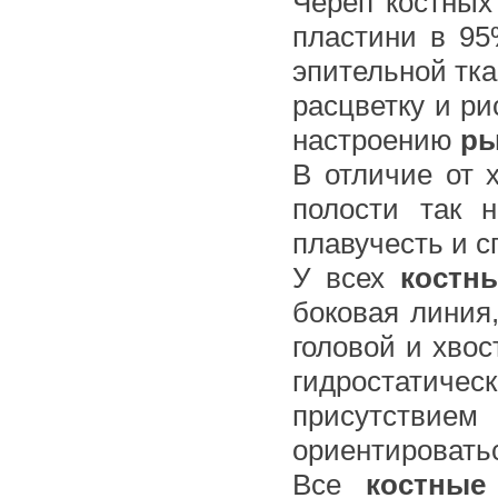
Череп костных
пластини в 9
эпительной тка
расцветку и ри
настроению
р
В отличие от 
полости так 
плавучесть и с
У всех
костн
боковая линия
головой и хво
гидростатиче
присутствием
ориентировать
Все
костны