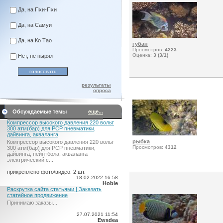
Да, на Пхи-Пхи
Да, на Самуи
Да, на Ко Тао
губан
Просмотров:
4223
Оценка:
3 (3/1)
Нет, не нырял
результаты
опроса
Обсуждаемые темы
еще...
Компрессор высокого давления 220 вольт
300 атм(бар) для PCP пневматики,
дайвинга, акваланга
рыбка
Компрессор высокого давления 220 вольт
Просмотров:
4312
300 атм(бар) для PCP пневматики,
дайвинга, пейнтбола, акваланга
электрический c...
прикреплено фото/видео: 2 шт.
18.02.2022 16:58
Hobie
Раскрутка сайта статьями | Заказать
статейное продвижение
Принимаю заказы...
27.07.2021 11:54
Ewsdea