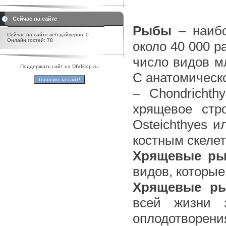
Сейчас на сайте
Рыбы
– наибо
Сейчас на сайте веб-дайверов: 0
Онлайн гостей: 78
около 40 000 
число видов м
Поддержать сайт на DIVEtop.ru:
С анатомическ
– Chondricht
хрящевое стр
Osteichthyes 
костным скелет
Хрящевые р
видов, которые
Хрящевые р
всей жизни 
оплодотворени