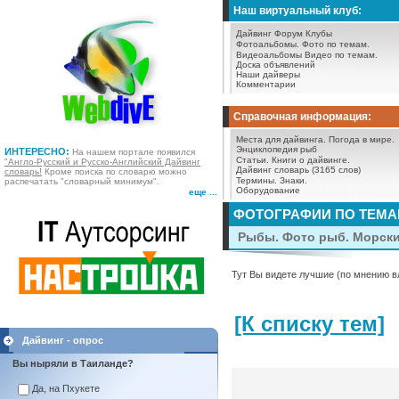
Наш виртуальный клуб:
Дайвинг Форум
Клубы
Фотоальбомы.
Фото по темам.
Видеоальбомы
Видео по темам.
Доска объявлений
Наши дайверы
Комментарии
Справочная информация:
Места для дайвинга.
Погода в мире.
Энциклопедия рыб
ИНТЕРЕСНО:
На нашем портале появился
Статьи.
Книги о дайвинге.
"Англо-Русский и Русско-Английский Дайвинг
Дайвинг словарь (3165 слов)
словарь!
Кроме поиска по словарю можно
Термины.
Знаки.
распечатать "словарный минимум".
Оборудование
еще ...
ФОТОГРАФИИ ПО ТЕМ
Рыбы. Фото рыб. Морск
Тут Вы видете лучшие (по мнению в
[К списку тем]
Дайвинг - опрос
Вы ныряли в Таиланде?
Да, на Пхукете