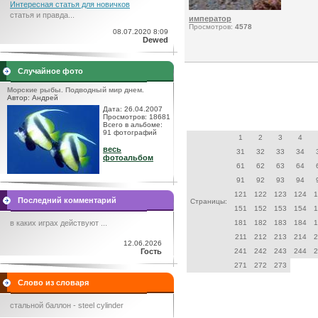
Интересная статья для новичков
статья и правда...
император
Просмотров:
4578
08.07.2020 8:09
Dewed
Случайное фото
Морские рыбы. Подводный мир днем.
Автор: Андрей
Дата: 26.04.2007
Просмотров: 18681
Всего в альбоме:
91 фотографий
1
2
3
4
весь
31
32
33
34
фотоальбом
61
62
63
64
91
92
93
94
121
122
123
124
1
Последний комментарий
Страницы:
151
152
153
154
1
в каких играх действуют ...
181
182
183
184
1
211
212
213
214
2
12.06.2026
Гость
241
242
243
244
2
271
272
273
Слово из словаря
стальной баллон - steel cylinder