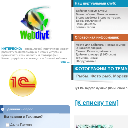
Наш виртуальный клуб:
Дайвинг Форум
Клубы
Фотоальбомы.
Фото по темам.
Видеоальбомы
Видео по темам.
Доска объявлений
Наши дайверы
Комментарии
Справочная информация:
Места для дайвинга.
Погода в мире.
Энциклопедия рыб
ИНТЕРЕСНО:
Теперь любой
инструктор
может
Статьи.
Книги о дайвинге.
разместить информацию о своих услугах и
Дайвинг словарь (3165 слов)
публиковать свои новости и фотографий.
Термины.
Знаки.
Регистрируйтесь и заходите в Личный кабинет
Оборудование
еще ...
ФОТОГРАФИИ ПО ТЕМ
Рыбы. Фото рыб. Морск
Тут Вы видете лучшие (по мнению в
[К списку тем]
Дайвинг - опрос
Вы ныряли в Таиланде?
Да, на Пхукете