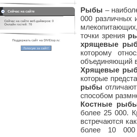
Рыбы
– наиболе
Сейчас на сайте
000 различных 
Сейчас на сайте веб-дайверов: 0
Онлайн гостей: 76
млекопитающих,
точки зрения
р
Поддержать сайт на DIVEtop.ru:
хрящевые ры
которому отно
объединяющий в
Хрящевые ры
которые предста
рыбы
отличают
способом размн
Костные рыб
более 25 000. К
встречаются как
более 10 000