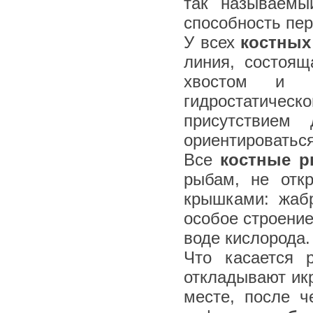
так называемы
способность пер
У всех
костных
линия, состоя
хвостом и п
гидростатиче
присутствием
ориентироваться
Все
костные 
рыбам, не отк
крышками: жаб
особое строени
воде кислорода.
Что касается 
откладывают ик
месте, после ч