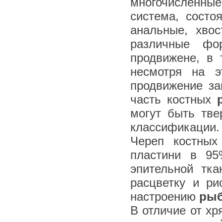
многочисленные
система, состо
анальные, хво
различные фо
продвижене, в 
несмотря на э
продвижение за
часть костных
могут быть тв
классификации.
Череп костных
пластини в 9
эпительной тка
расцветку и ри
настроению
ры
В отличие от х