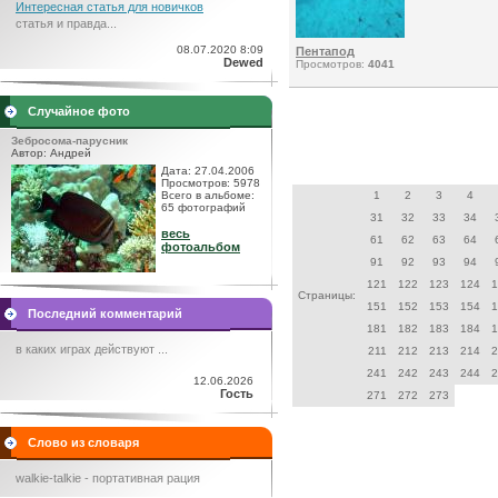
Интересная статья для новичков
статья и правда...
08.07.2020 8:09
Пентапод
Dewed
Просмотров:
4041
Случайное фото
Зебросома-парусник
Автор: Андрей
Дата: 27.04.2006
Просмотров: 5978
Всего в альбоме:
1
2
3
4
65 фотографий
31
32
33
34
весь
61
62
63
64
фотоальбом
91
92
93
94
121
122
123
124
1
Страницы:
151
152
153
154
1
Последний комментарий
181
182
183
184
1
в каких играх действуют ...
211
212
213
214
2
241
242
243
244
2
12.06.2026
Гость
271
272
273
Слово из словаря
walkie-talkie - портативная рация