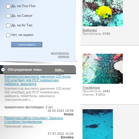
Да, на Пхи-Пхи
Да, на Самуи
Да, на Ко Тао
Бабочка
Просмотров:
3705
Нет, не нырял
результаты
опроса
Обсуждаемые темы
еще...
Компрессор высокого давления 220 вольт
300 атм(бар) для PCP пневматики,
дайвинга, акваланга
Глазфиши
Компрессор высокого давления 220 вольт
Просмотров:
3482
300 атм(бар) для PCP пневматики,
Оценка:
3 (3/1)
дайвинга, пейнтбола, акваланга
электрический c...
прикреплено фото/видео: 2 шт.
18.02.2022 16:58
Hobie
Раскрутка сайта статьями | Заказать
статейное продвижение
Принимаю заказы...
27.07.2021 11:54
Ewsdea