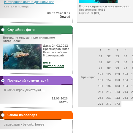
Интересная статья для новичков
статья и правда...
Кто не спрятался я не виноват...
Просмотров:
5458
Оценка:
0 (0/1)
08.07.2020 8:09
Dewed
Случайное фото
Ветеран с откушенным плавником
Автор: Xenk
Дата: 24.02.2012
Просмотров: 5055
1
2
3
4
Всего в альбоме:
8 фотографий
31
32
33
34
весь
61
62
63
64
фотоальбом
91
92
93
94
121
122
123
124
1
Страницы:
151
152
153
154
1
Последний комментарий
181
182
183
184
1
в каких играх действуют ...
211
212
213
214
2
241
242
243
244
2
12.06.2026
Гость
271
272
273
Слово из словаря
замерзать - be cold, freeze