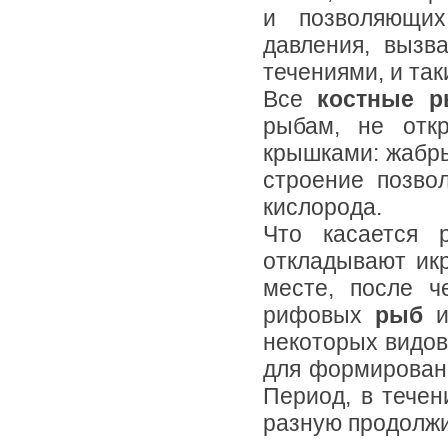
и позволяющих
давления, вызв
течениями, и та
Все
костные 
рыбам, не отк
крышками: жабры
строение позво
кислорода.
Что касается 
откладывают ик
месте, после ч
рифовых
рыб
и
некоторых видов
для формировани
Период, в течен
разную продолжи