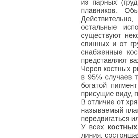
из парных (гру
плавников. Об
Действительно,
остальные испо
существуют нек
спинных и от г
снабженные кос
представляют ва
Череп костных 
в 95% случаев 
богатой пигмен
присущие виду, 
В отличие от хр
называемый плав
передвигаться ил
У всех
костны
линия, состояща