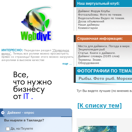
Наш виртуальный клуб:
Дайвинг Форум
Клубы
Фотоальбомы.
Фото по темам.
Видеоальбомы
Видео по темам.
Доска объявлений
Наши дайверы
Комментарии
Справочная информация:
Места для дайвинга.
Погода в мире.
Энциклопедия рыб
ИНТЕРЕСНО:
Переделан раздел
"Подводное
Статьи.
Книги о дайвинге.
видео"
. Теперь все ролики можно просмотреть
Дайвинг словарь (3165 слов)
прямо со страницы! Кроме этого можно загрузить
Термины.
Знаки.
avi-ролики в высоком качестве
Оборудование
еще ...
ФОТОГРАФИИ ПО ТЕМ
Рыбы. Фото рыб. Морск
Тут Вы видете лучшие (по мнению в
[К списку тем]
Дайвинг - опрос
Вы ныряли в Таиланде?
Да, на Пхукете