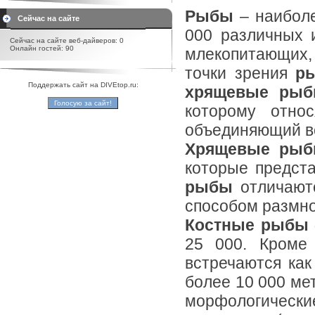
Рыбы
– наиболе
Сейчас на сайте
000 различных 
Сейчас на сайте веб-дайверов: 0
Онлайн гостей: 90
млекопитающих,
точки зрения
р
Поддержать сайт на DIVEtop.ru:
хрящевые ры
которому отно
объединяющий вс
Хрящевые ры
которые предста
рыбы
отличаютс
способом размно
Костные рыбы
25 000. Кроме
встречаются как
более 10 000 ме
морфологические