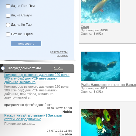
Да, на Пхи-Пхи
Да, на Самуи
Да, на Ко Тао
Скар
Просмотров:
4098
Оценка:
3 (6/2)
Нет, не нырял
результаты
опроса
Обсуждаемые темы
еще...
Компрессор высокого давления 220 вольт
300 атм(бар) для PCP пневматики,
дайвинга, акваланга
Рыба-Наполеон по кличке Васьк
Компрессор высокого давления 220 вольт
Просмотров:
4011
300 атм(бар) для PCP пневматики,
Оценка:
3 (3/1)
дайвинга, пейнтбола, акваланга
электрический c...
прикреплено фото/видео: 2 шт.
18.02.2022 16:58
Hobie
Раскрутка сайта статьями | Заказать
статейное продвижение
Принимаю заказы...
27.07.2021 11:54
Ewsdea