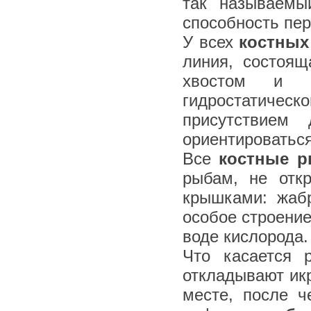
так называемы
способность пер
У всех
костных
линия, состоя
хвостом и п
гидростатиче
присутствием
ориентироваться
Все
костные 
рыбам, не отк
крышками: жаб
особое строени
воде кислорода.
Что касается 
откладывают ик
месте, после ч