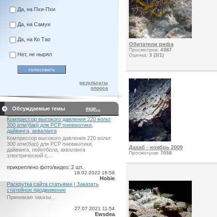
Да, на Пхи-Пхи
Да, на Самуи
Да, на Ко Тао
Обитатели рифа
Просмотров:
4387
Нет, не нырял
Оценка:
3 (3/1)
результаты
опроса
Обсуждаемые темы
еще...
Компрессор высокого давления 220 вольт
300 атм(бар) для PCP пневматики,
дайвинга, акваланга
Компрессор высокого давления 220 вольт
300 атм(бар) для PCP пневматики,
Дахаб - ноябрь 2009
дайвинга, пейнтбола, акваланга
Просмотров:
7058
электрический c...
прикреплено фото/видео: 2 шт.
18.02.2022 16:58
Hobie
Раскрутка сайта статьями | Заказать
статейное продвижение
Принимаю заказы...
27.07.2021 11:54
Ewsdea