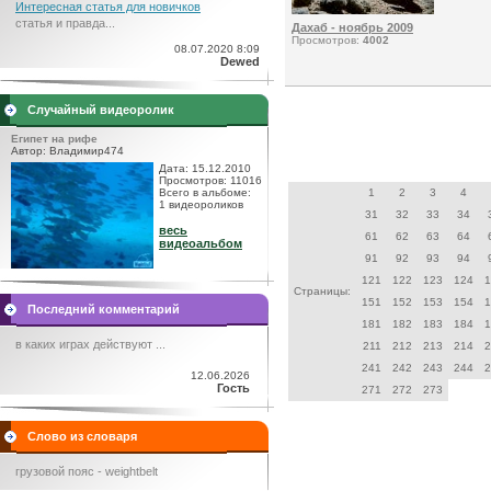
Интересная статья для новичков
статья и правда...
Дахаб - ноябрь 2009
Просмотров:
4002
08.07.2020 8:09
Dewed
Случайный видеоролик
Египет на рифе
Автор: Владимир474
Дата: 15.12.2010
Просмотров: 11016
Всего в альбоме:
1
2
3
4
1 видеороликов
31
32
33
34
весь
61
62
63
64
видеоальбом
91
92
93
94
121
122
123
124
1
Страницы:
151
152
153
154
1
Последний комментарий
181
182
183
184
1
в каких играх действуют ...
211
212
213
214
2
241
242
243
244
2
12.06.2026
Гость
271
272
273
Слово из словаря
грузовой пояс - weightbelt