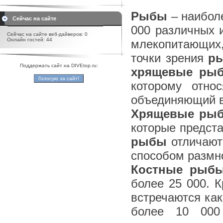
Рыбы
– наиболе
Сейчас на сайте
000 различных 
Сейчас на сайте веб-дайверов: 0
Онлайн гостей: 44
млекопитающих,
точки зрения
р
Поддержать сайт на DIVEtop.ru:
хрящевые ры
которому отно
объединяющий в
Хрящевые ры
которые предста
рыбы
отличают
способом размн
Костные рыб
более 25 000. К
встречаются как
более 10 000