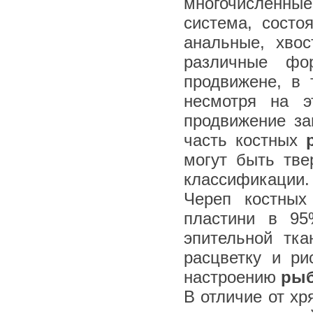
многочисленные
система, состо
анальные, хво
различные фо
продвижене, в 
несмотря на э
продвижение за
часть костных
могут быть тв
классификации.
Череп костных
пластини в 9
эпительной тка
расцветку и ри
настроению
ры
В отличие от х