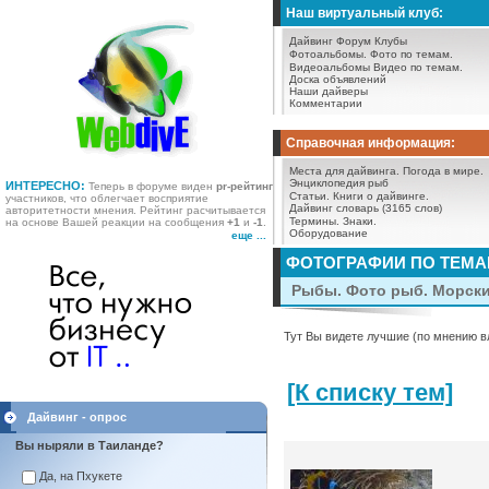
Наш виртуальный клуб:
Дайвинг Форум
Клубы
Фотоальбомы.
Фото по темам.
Видеоальбомы
Видео по темам.
Доска объявлений
Наши дайверы
Комментарии
Справочная информация:
Места для дайвинга.
Погода в мире.
Энциклопедия рыб
ИНТЕРЕСНО:
Теперь в форуме виден
pr-рейтинг
Статьи.
Книги о дайвинге.
участников, что облегчает восприятие
Дайвинг словарь (3165 слов)
авторитетности мнения. Рейтинг расчитывается
Термины.
Знаки.
на основе Вашей реакции на сообщения
+1
и
-1
.
Оборудование
еще ...
ФОТОГРАФИИ ПО ТЕМ
Рыбы. Фото рыб. Морск
Тут Вы видете лучшие (по мнению в
[К списку тем]
Дайвинг - опрос
Вы ныряли в Таиланде?
Да, на Пхукете