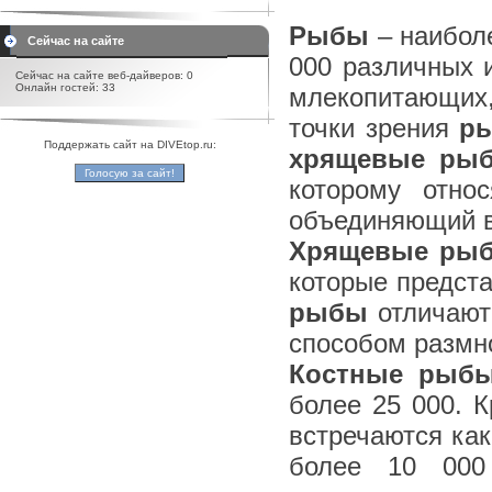
Рыбы
– наиболе
Сейчас на сайте
000 различных 
Сейчас на сайте веб-дайверов: 0
Онлайн гостей: 33
млекопитающих,
точки зрения
р
Поддержать сайт на DIVEtop.ru:
хрящевые ры
которому отно
объединяющий в
Хрящевые ры
которые предста
рыбы
отличают
способом размн
Костные рыб
более 25 000. К
встречаются как
более 10 000