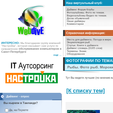
Наш виртуальный клуб:
Дайвинг Форум
Клубы
Фотоальбомы.
Фото по темам.
Видеоальбомы
Видео по темам.
Доска объявлений
Наши дайверы
Комментарии
Справочная информация:
Места для дайвинга.
Погода в мире.
Энциклопедия рыб
ИНТЕРЕСНО:
Мы благодарим группу компаний
Статьи.
Книги о дайвинге.
"Настройка", которая оказывает нам услуги по
Дайвинг словарь (3165 слов)
обслуживание компьютеров в
направлению
Термины.
Знаки.
Санкт-Петербурге
Оборудование
еще ...
ФОТОГРАФИИ ПО ТЕМ
Рыбы. Фото рыб. Морск
Тут Вы видете лучшие (по мнению в
[К списку тем]
Дайвинг - опрос
Вы ныряли в Таиланде?
Да, на Пхукете