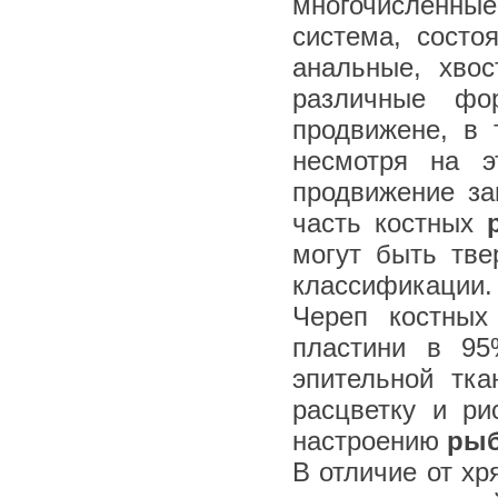
многочисленные
система, состо
анальные, хво
различные фо
продвижене, в 
несмотря на э
продвижение за
часть костных
могут быть тв
классификации.
Череп костных
пластини в 9
эпительной тка
расцветку и ри
настроению
ры
В отличие от х