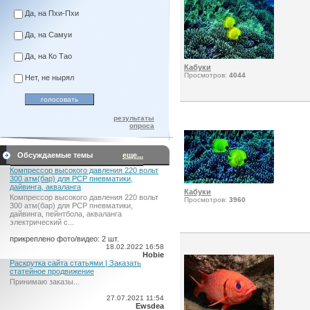
Да, на Пхи-Пхи
Да, на Самуи
Да, на Ко Тао
Кабуки
Просмотров:
4044
Нет, не нырял
результаты
опроса
Обсуждаемые темы
еще...
Компрессор высокого давления 220 вольт
300 атм(бар) для PCP пневматики,
дайвинга, акваланга
Кабуки
Компрессор высокого давления 220 вольт
Просмотров:
3960
300 атм(бар) для PCP пневматики,
дайвинга, пейнтбола, акваланга
электрический c...
прикреплено фото/видео: 2 шт.
18.02.2022 16:58
Hobie
Раскрутка сайта статьями | Заказать
статейное продвижение
Принимаю заказы...
27.07.2021 11:54
Ewsdea