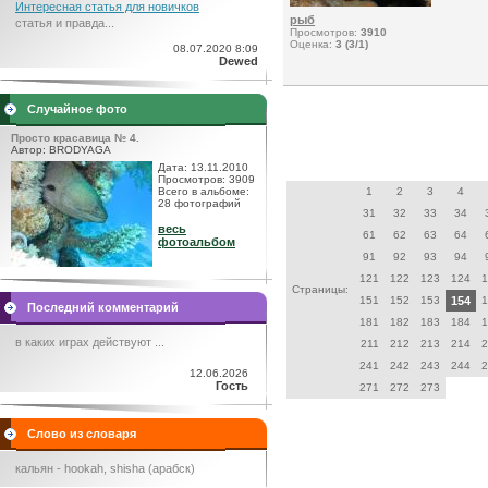
Интересная статья для новичков
рыб
статья и правда...
Просмотров:
3910
Оценка:
3 (3/1)
08.07.2020 8:09
Dewed
Случайное фото
Просто красавица № 4.
Автор: BRODYAGA
Дата: 13.11.2010
Просмотров: 3909
Всего в альбоме:
1
2
3
4
28 фотографий
31
32
33
34
весь
61
62
63
64
фотоальбом
91
92
93
94
121
122
123
124
1
Страницы:
151
152
153
154
1
Последний комментарий
181
182
183
184
1
в каких играх действуют ...
211
212
213
214
2
241
242
243
244
2
12.06.2026
Гость
271
272
273
Слово из словаря
кальян - hookah, shisha (арабск)