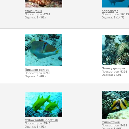
стоун фиш
барракуда
Просмотров:
6781
Просмотров:
16415
Оценка:
3 (3/1)
Оценка:
2 (14/7)
Greasy grouper
Пикассо тригер
Просмотров:
5356
Просмотров:
5755
Оценка:
3 (3/1)
Оценка:
3 (6/2)
Yellowsaddle goatfish
Симметрия.
Просмотров:
5545
Просмотров:
5418
Оценка:
3 (3/1)
Оценка:
3 (9/3)