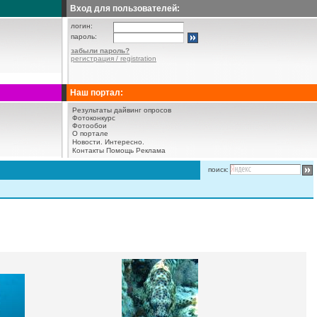
Вход для пользователей:
логин:
пароль:
забыли пароль?
регистрация / registration
Наш портал:
Результаты дайвинг опросов
Фотоконкурс
Фотообои
О портале
Новости.
Интересно.
Контакты
Помощь
Реклама
поиск: