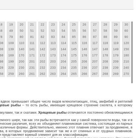
18
19
20
21
22
23
24
25
26
27
28
29
30
48
49
50
51
52
53
54
55
56
57
58
59
60
78
79
80
81
82
83
84
85
86
87
88
89
90
08
109
110
111
112
113
114
115
116
117
118
119
120
38
139
140
141
142
143
144
145
146
147
148
149
150
68
169
170
171
172
173
174
175
176
177
178
179
180
98
199
200
201
202
203
204
205
206
207
208
209
210
28
229
230
231
232
233
234
235
236
237
238
239
240
58
259
260
261
262
263
264
265
266
267
268
269
270
м вдвое превышает общее число видов млекопитающих, птиц, амфибий и рептилий
щевые рыбы
– то есть рыбы, имеющие хрящевое строение скелета, к которому
акулами, так и скатами.
Хрящевые рыбы
отличаются постоянно обновляющимися
емного шире, так как эти рыбы встречаются как у самой поверхности воды, так и в
еские различия, всех их объединяет плавниковая система, состоящая из парных
азличные формы. Действительно, именно этот плавник отвечает за продвижене, в
ва, в которых продвижение зависит так же и от спинных и от грудных плавников.
и представляют важный элемент для их классификации.