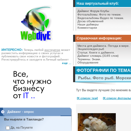
Наш виртуальный клуб:
Дайвинг Форум
Клубы
Фотоальбомы.
Фото по темам.
Видеоальбомы
Видео по темам.
Доска объявлений
Наши дайверы
Комментарии
Справочная информация:
Места для дайвинга.
Погода в мире.
Энциклопедия рыб
ИНТЕРЕСНО:
Теперь любой
инструктор
может
Статьи.
Книги о дайвинге.
разместить информацию о своих услугах и
Дайвинг словарь (3165 слов)
публиковать свои новости и фотографий.
Термины.
Знаки.
Регистрируйтесь и заходите в Личный кабинет
Оборудование
еще ...
ФОТОГРАФИИ ПО ТЕМ
Рыбы. Фото рыб. Морск
Тут Вы видете лучшие (по мнению в
[К списку тем]
[К списку фотоаль
Дайвинг - опрос
Вы ныряли в Таиланде?
Да, на Пхукете