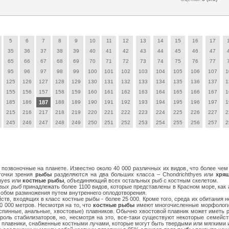
5
6
7
8
9
10
11
12
13
14
15
16
17
35
36
37
38
39
40
41
42
43
44
45
46
47
65
66
67
68
69
70
71
72
73
74
75
76
77
95
96
97
98
99
100
101
102
103
104
105
106
107
1
125
126
127
128
129
130
131
132
133
134
135
136
137
1
155
156
157
158
159
160
161
162
163
164
165
166
167
1
185
186
187
188
189
190
191
192
193
194
195
196
197
1
215
216
217
218
219
220
221
222
223
224
225
226
227
2
245
246
247
248
249
250
251
252
253
254
255
256
257
2
позвоночные на планете. Известно около 40 000 различных их видов, что более че
точки зрения
рыбы
разделяются на два больших класса – Chondrichthyes или
хря
thyes или
костные рыбы
, объединяющий всех остальных рыб с костным скелетом.
вых рыб
принадлежать более 1100 видов, которые представлены в Красном море, как 
особом размножения путем внутреннего оплодотворения.
ств, входящих в класс костные рыбы - более 25 000. Кроме того, среда их обитания н
10 000 метров. Несмотря на то, что
костные рыбы
имеют многочисленные морфологич
спинные, анальные, хвостовые) плавников. Обычно хвостовой плавник может иметь р
роль стабилизаторов, но, несмотря на это, все-таки существуют некоторые семейст
плавники, снабженные костными лучами, которые могут быть твердыми или мягкими 