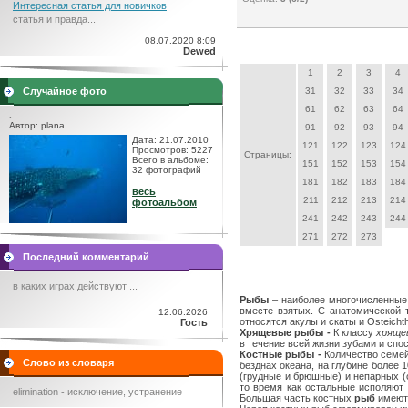
Интересная статья для новичков
статья и правда...
08.07.2020 8:09
Dewed
1
2
3
4
Случайное фото
31
32
33
34
61
62
63
64
.
Автор: plana
91
92
93
94
Дата: 21.07.2010
121
122
123
124
Просмотров: 5227
Страницы:
Всего в альбоме:
151
152
153
154
32 фотографий
181
182
183
184
весь
211
212
213
214
фотоальбом
241
242
243
244
271
272
273
Последний комментарий
в каких играх действуют ...
Рыбы
– наиболее многочисленные 
вместе взятых. С анатомической 
12.06.2026
относятся акулы и скаты и Osteich
Гость
Хрящевые рыбы -
К классу
хряще
в течение всей жизни зубами и сп
Костные рыбы -
Количество семей
Слово из словаря
безднах океана, на глубине более 
(грудные и брюшные) и непарных (
то время как остальные исполяют 
elimination - исключение, устранение
Большая часть костных
рыб
имеют 