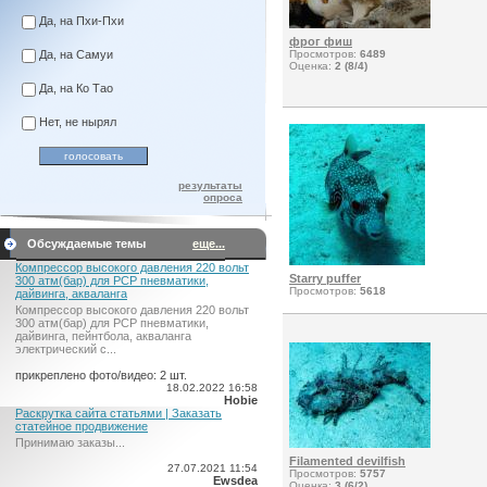
Да, на Пхи-Пхи
фрог фиш
Да, на Самуи
Просмотров:
6489
Оценка:
2 (8/4)
Да, на Ко Тао
Нет, не нырял
результаты
опроса
Обсуждаемые темы
еще...
Компрессор высокого давления 220 вольт
Starry puffer
300 атм(бар) для PCP пневматики,
Просмотров:
5618
дайвинга, акваланга
Компрессор высокого давления 220 вольт
300 атм(бар) для PCP пневматики,
дайвинга, пейнтбола, акваланга
электрический c...
прикреплено фото/видео: 2 шт.
18.02.2022 16:58
Hobie
Раскрутка сайта статьями | Заказать
статейное продвижение
Принимаю заказы...
Filamented devilfish
27.07.2021 11:54
Просмотров:
5757
Ewsdea
Оценка:
3 (6/2)