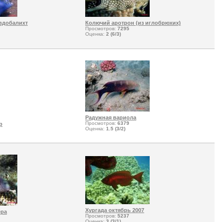
вдобалихт
Колючий аротрон (из иглобрюхих)
Просмотров:
7295
Оценка:
2 (6/3)
Радужная вариола
Просмотров:
6379
р
Оценка:
1.5 (3/2)
Хургада октябрь 2007
ера
Просмотров:
5237
Оценка:
3 (3/1)