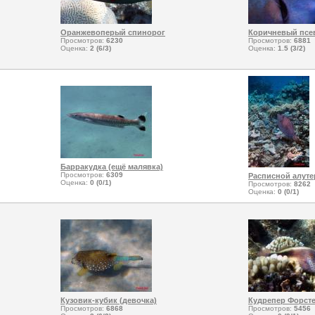
Оранжевоперый спинорог
Коричневый псе
Просмотров:
6230
Просмотров:
6881
Оценка:
2 (6/3)
Оценка:
1.5 (3/2)
Барракудка (ещё малявка)
Просмотров:
6309
Расписной алуте
Оценка:
0 (0/1)
Просмотров:
8262
Оценка:
0 (0/1)
Кузовик-кубик (девочка)
Кудрепер Форст
Просмотров:
6868
Просмотров:
5456