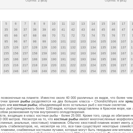
Оценка:
2 (6/3)
Оценка:
0 (0/1)
5
6
7
8
9
10
11
12
13
14
15
16
17
35
36
37
38
39
40
41
42
43
44
45
46
47
65
66
67
68
69
70
71
72
73
74
75
76
77
95
96
97
98
99
100
101
102
103
104
105
106
107
1
125
126
127
128
129
130
131
132
133
134
135
136
137
1
155
156
157
158
159
160
161
162
163
164
165
166
167
1
185
186
187
188
189
190
191
192
193
194
195
196
197
1
215
216
217
218
219
220
221
222
223
224
225
226
227
2
245
246
247
248
249
250
251
252
253
254
255
256
257
2
позвоночные на планете. Известно около 40 000 различных их видов, что более че
точки зрения
рыбы
разделяются на два больших класса – Chondrichthyes или
хря
thyes или
костные рыбы
, объединяющий всех остальных рыб с костным скелетом.
вых рыб
принадлежать более 1100 видов, которые представлены в Красном море, как 
особом размножения путем внутреннего оплодотворения.
ств, входящих в класс костные рыбы - более 25 000. Кроме того, среда их обитания н
10 000 метров. Несмотря на то, что
костные рыбы
имеют многочисленные морфологич
спинные, анальные, хвостовые) плавников. Обычно хвостовой плавник может иметь р
роль стабилизаторов, но, несмотря на это, все-таки существуют некоторые семейст
плавники, снабженные костными лучами, которые могут быть твердыми или мягкими 