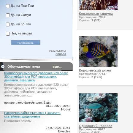
Да, на Пхи-Пхи
Коралловая гаррупа
Да, на Самуи
Просмотров:
7306
Оценка:
3 (3/1)
Да, на Ко Тао
Нет, не нырял
результаты
опроса
Обсуждаемые темы
еще...
Королевский ангел
Компрессор высокого давления 220 вольт
Просмотров:
7744
300 атм(бар) для PCP пневматики,
Оценка:
2 (12/6)
дайвинга, акваланга
Компрессор высокого давления 220 вольт
300 атм(бар) для PCP пневматики,
дайвинга, пейнтбола, акваланга
электрический c...
прикреплено фото/видео: 2 шт.
18.02.2022 16:58
Hobie
Раскрутка сайта статьями | Заказать
статейное продвижение
Принимаю заказы...
Однорогий носорог
27.07.2021 11:54
Просмотров:
6075
Ewsdea
Оценка:
0 (0/1)