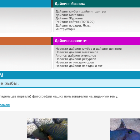
Дайвинг-бизнес:
Дайвинг клубы и дайвинг центры
Дайвинг Магазины
Дайвинг Журналы
Рейтинг сайтов (ТОП100)
Дайвинг поездки.
Яхты.
Инструкторы
Дайвинг-новости:
Новости дайвинг клубов и дайвинг центров
Новости дайвинг магазинов
Анонсы дайвинг журналов
Новости дайвинг ресурсов
Новости от инструкторов
Новости дайвинг поездок и яхт
АМ
ие рыбы.
ладельцев портала) фотографии наших пользователей на заданную тему.
бомов]