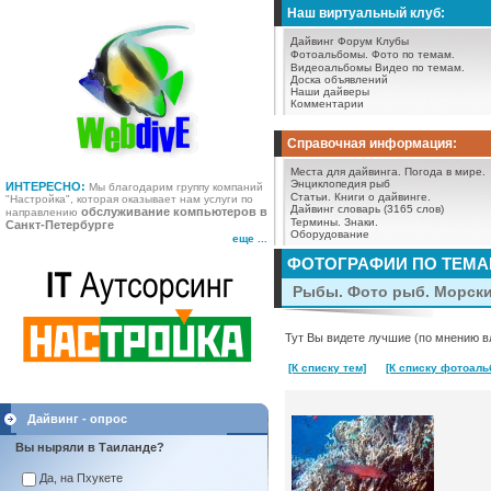
Наш виртуальный клуб:
Дайвинг Форум
Клубы
Фотоальбомы.
Фото по темам.
Видеоальбомы
Видео по темам.
Доска объявлений
Наши дайверы
Комментарии
Справочная информация:
Места для дайвинга.
Погода в мире.
Энциклопедия рыб
ИНТЕРЕСНО:
Мы благодарим группу компаний
Статьи.
Книги о дайвинге.
"Настройка", которая оказывает нам услуги по
Дайвинг словарь (3165 слов)
обслуживание компьютеров в
направлению
Термины.
Знаки.
Санкт-Петербурге
Оборудование
еще ...
ФОТОГРАФИИ ПО ТЕМ
Рыбы. Фото рыб. Морск
Тут Вы видете лучшие (по мнению в
[К списку тем]
[К списку фотоаль
Дайвинг - опрос
Вы ныряли в Таиланде?
Да, на Пхукете