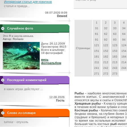
Интересная статья для новичков
статья и правда...
08.07.2020 8:09
Dewed
1
2
3
4
Случайное фото
31
32
33
34
61
62
63
64
Это Я и акула-нянька.
Автор: Romario
91
92
93
94
Дата: 26.12.2009
121
122
123
124
Просмотров: 8615
Страницы:
Всего в альбоме:
151
152
153
154
19 фотографий
181
182
183
184
весь
211
212
213
214
фотоальбом
241
242
243
244
271
272
273
Последний комментарий
в каких играх действуют ...
Рыбы
– наиболее многочисленные 
вместе взятых. С анатомической 
12.06.2026
относятся акулы и скаты и Osteich
Гость
Хрящевые рыбы -
К классу
хряще
в течение всей жизни зубами и сп
Костные рыбы -
Количество семей
Слово из словаря
безднах океана, на глубине более 
(грудные и брюшные) и непарных (
то время как остальные исполяют 
tumour - опухоль
Большая часть костных
рыб
имеют 