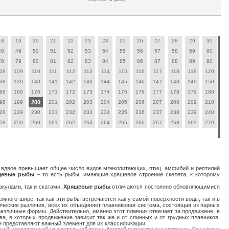
18
19
20
21
22
23
24
25
26
27
28
29
30
48
49
50
51
52
53
54
55
56
57
58
59
60
78
79
80
81
82
83
84
85
86
87
88
89
90
08
109
110
111
112
113
114
115
116
117
118
119
120
38
139
140
141
142
143
144
145
146
147
148
149
150
68
169
170
171
172
173
174
175
176
177
178
179
180
98
199
200
201
202
203
204
205
206
207
208
209
210
28
229
230
231
232
233
234
235
236
237
238
239
240
58
259
260
261
262
263
264
265
266
267
268
269
270
м вдвое превышает общее число видов млекопитающих, птиц, амфибий и рептилий
щевые рыбы
– то есть рыбы, имеющие хрящевое строение скелета, к которому
акулами, так и скатами.
Хрящевые рыбы
отличаются постоянно обновляющимися
емного шире, так как эти рыбы встречаются как у самой поверхности воды, так и в
еские различия, всех их объединяет плавниковая система, состоящая из парных
азличные формы. Действительно, именно этот плавник отвечает за продвижене, в
ва, в которых продвижение зависит так же и от спинных и от грудных плавников.
и представляют важный элемент для их классификации.