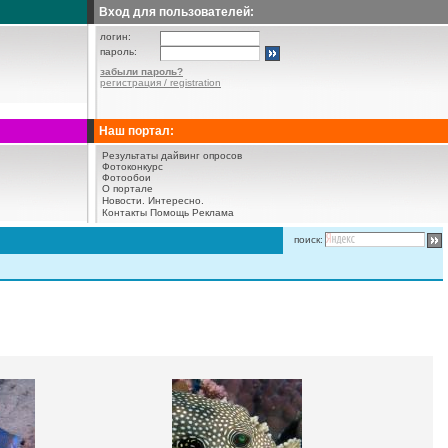
Вход для пользователей:
логин:
пароль:
забыли пароль?
регистрация / registration
Наш портал:
Результаты дайвинг опросов
Фотоконкурс
Фотообои
О портале
Новости.
Интересно.
Контакты
Помощь
Реклама
поиск: