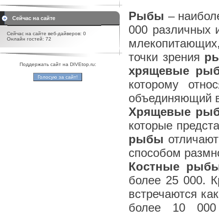
Рыбы
– наиболе
Сейчас на сайте
000 различных 
Сейчас на сайте веб-дайверов: 0
Онлайн гостей: 72
млекопитающих,
точки зрения
р
Поддержать сайт на DIVEtop.ru:
хрящевые ры
которому отно
объединяющий в
Хрящевые ры
которые предста
рыбы
отличают
способом размн
Костные рыб
более 25 000. К
встречаются как
более 10 000