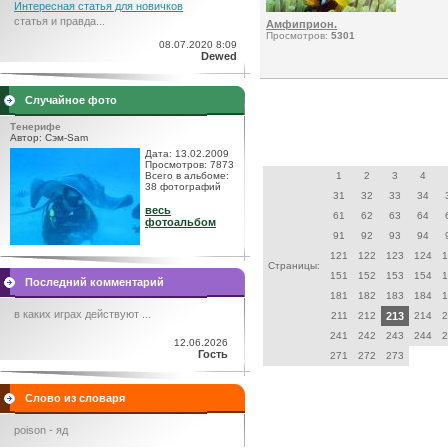
Интересная статья для новичков
статья и правда...
Амфиприон.
Просмотров:
5301
08.07.2020 8:09
Dewed
Случайное фото
Тенерифе
Автор: Сэм-Sam
Дата: 13.02.2009
Просмотров: 7873
Всего в альбоме:
1
2
3
4
38 фотографий
31
32
33
34
весь
61
62
63
64
фотоальбом
91
92
93
94
121
122
123
124
1
Страницы:
151
152
153
154
1
Последний комментарий
181
182
183
184
1
в каких играх действуют ...
211
212
213
214
2
241
242
243
244
2
12.06.2026
Гость
271
272
273
Слово из словаря
poison - яд