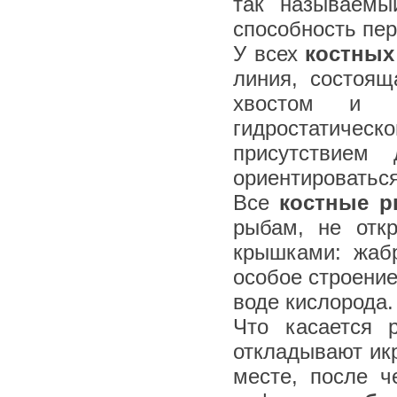
так называемы
способность пер
У всех
костных
линия, состоя
хвостом и п
гидростатиче
присутствием
ориентироваться
Все
костные 
рыбам, не отк
крышками: жаб
особое строени
воде кислорода.
Что касается 
откладывают ик
месте, после ч