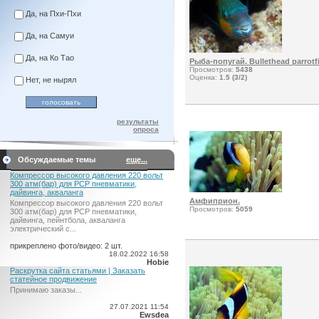
Да, на Пхи-Пхи
Да, на Самуи
Да, на Ко Тао
Рыба-попугай. Bullethead parrotf
Просмотров:
5438
Оценка:
1.5 (3/2)
Нет, не нырял
результаты
опроса
Обсуждаемые темы
еще...
Компрессор высокого давления 220 вольт
300 атм(бар) для PCP пневматики,
дайвинга, акваланга
Амфиприон.
Компрессор высокого давления 220 вольт
Просмотров:
5059
300 атм(бар) для PCP пневматики,
дайвинга, пейнтбола, акваланга
электрический c...
прикреплено фото/видео: 2 шт.
18.02.2022 16:58
Hobie
Раскрутка сайта статьями | Заказать
статейное продвижение
Принимаю заказы...
27.07.2021 11:54
Ewsdea