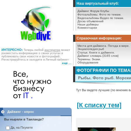
Наш виртуальный клуб:
Дайвинг Форум
Клубы
Фотоальбомы.
Фото по темам.
Видеоальбомы
Видео по темам.
Доска объявлений
Наши дайверы
Комментарии
Справочная информация:
Места для дайвинга.
Погода в мире.
Энциклопедия рыб
ИНТЕРЕСНО:
Теперь любой
инструктор
может
Статьи.
Книги о дайвинге.
разместить информацию о своих услугах и
Дайвинг словарь (3165 слов)
публиковать свои новости и фотографий.
Термины.
Знаки.
Регистрируйтесь и заходите в Личный кабинет
Оборудование
еще ...
ФОТОГРАФИИ ПО ТЕМ
Рыбы. Фото рыб. Морск
Тут Вы видете лучшие (по мнению в
[К списку тем]
Дайвинг - опрос
Вы ныряли в Таиланде?
Да, на Пхукете