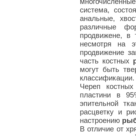
многочисленные
система, состо
анальные, хво
различные фо
продвижене, в 
несмотря на э
продвижение за
часть костных
могут быть тв
классификации.
Череп костных
пластини в 9
эпительной тка
расцветку и ри
настроению
ры
В отличие от х