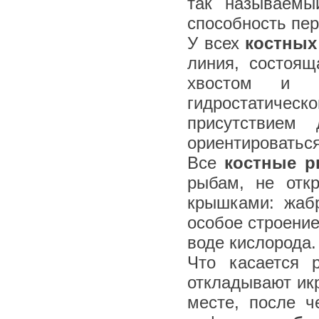
так называемы
способность пер
У всех
костных
линия, состоя
хвостом и п
гидростатиче
присутствием
ориентироваться
Все
костные 
рыбам, не отк
крышками: жаб
особое строени
воде кислорода.
Что касается 
откладывают ик
месте, после ч