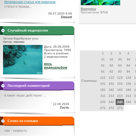
Интересная статья для новичков
статья и правда...
Ворчуны
Просмотров:
5713
08.07.2020 8:09
Dewed
Случайный видеоролик
Зачем барабульке усы
Автор: мвимви
Дата: 28.08.2009
Просмотров: 7699
Всего в альбоме:
1
2
3
4
2 видеороликов
31
32
33
34
весь
61
62
63
64
видеоальбом
91
92
93
94
121
122
123
124
1
Страницы:
151
152
153
154
1
Последний комментарий
181
182
183
184
1
в каких играх действуют ...
211
212
213
214
2
241
242
243
244
2
12.06.2026
Гость
271
272
273
Слово из словаря
rate - скорость