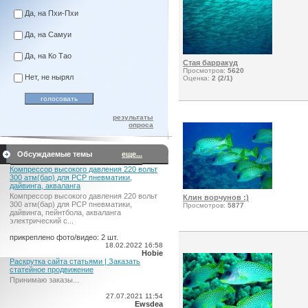
Да, на Пхи-Пхи
Да, на Самуи
Да, на Ко Тао
Стая барракуд
Просмотров:
5620
Нет, не нырял
Оценка:
2 (2/1)
результаты
опроса
Обсуждаемые темы
еще...
Компрессор высокого давления 220 вольт
300 атм(бар) для PCP пневматики,
дайвинга, акваланга
Компрессор высокого давления 220 вольт
Клин ворчунов :)
300 атм(бар) для PCP пневматики,
Просмотров:
5877
дайвинга, пейнтбола, акваланга
электрический c...
прикреплено фото/видео: 2 шт.
18.02.2022 16:58
Hobie
Раскрутка сайта статьями | Заказать
статейное продвижение
Принимаю заказы...
27.07.2021 11:54
Ewsdea