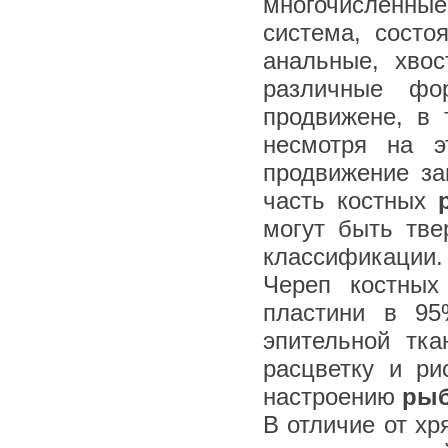
многочисленные
система, состо
анальные, хво
различные фо
продвижене, в 
несмотря на э
продвижение за
часть костных
могут быть тв
классификации.
Череп костных
пластини в 9
эпительной тка
расцветку и ри
настроению
ры
В отличие от х