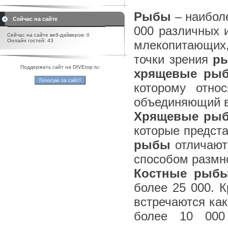
Рыбы
– наиболе
Сейчас на сайте
000 различных 
Сейчас на сайте веб-дайверов: 0
Онлайн гостей: 43
млекопитающих,
точки зрения
р
Поддержать сайт на DIVEtop.ru:
хрящевые ры
которому отно
объединяющий в
Хрящевые ры
которые предста
рыбы
отличают
способом размн
Костные рыб
более 25 000. К
встречаются как
более 10 000