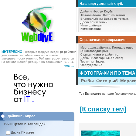
Наш виртуальный клуб:
Дайвинг Форум
Клубы
Фотоальбомы.
Фото по темам.
Видеоальбомы
Видео по темам.
Доска объявлений
Наши дайверы
Комментарии
Справочная информация:
Места для дайвинга.
Погода в мире.
Энциклопедия рыб
ИНТЕРЕСНО:
Теперь в форуме виден
pr-рейтинг
Статьи.
Книги о дайвинге.
участников, что облегчает восприятие
Дайвинг словарь (3165 слов)
авторитетности мнения. Рейтинг расчитывается
Термины.
Знаки.
на основе Вашей реакции на сообщения
+1
и
-1
.
Оборудование
еще ...
ФОТОГРАФИИ ПО ТЕМ
Рыбы. Фото рыб. Морск
Тут Вы видете лучшие (по мнению в
[К списку тем]
Дайвинг - опрос
Вы ныряли в Таиланде?
Да, на Пхукете