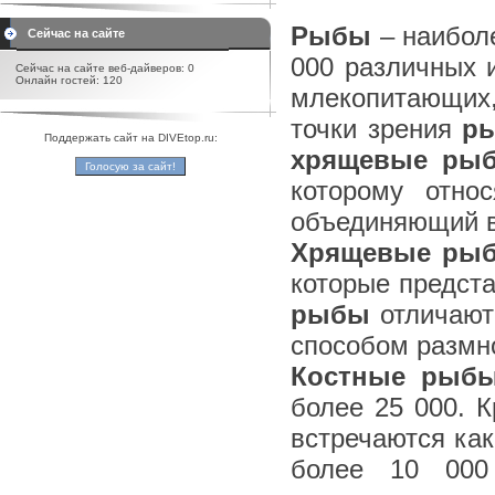
Рыбы
– наиболе
Сейчас на сайте
000 различных 
Сейчас на сайте веб-дайверов: 0
Онлайн гостей: 120
млекопитающих,
точки зрения
р
Поддержать сайт на DIVEtop.ru:
хрящевые ры
которому отно
объединяющий в
Хрящевые ры
которые предста
рыбы
отличают
способом размн
Костные рыб
более 25 000. К
встречаются как
более 10 000