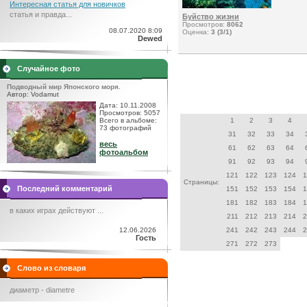
Интересная статья для новичков
статья и правда...
Буйство жизни
Просмотров:
8062
08.07.2020 8:09
Оценка:
3 (3/1)
Dewed
Случайное фото
Подводный мир Японского моря.
Автор: Vodamut
Дата: 10.11.2008
Просмотров: 5057
Всего в альбоме:
1
2
3
4
73 фотографий
31
32
33
34
весь
61
62
63
64
фотоальбом
91
92
93
94
121
122
123
124
1
Страницы:
Последний комментарий
151
152
153
154
1
181
182
183
184
1
в каких играх действуют ...
211
212
213
214
2
12.06.2026
241
242
243
244
2
Гость
271
272
273
Слово из словаря
диаметр - diametre