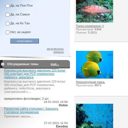
Да, на Пхи-Пхи
Да, на Самуи
Да, на Ко Тао
Типа спрятался ;)
Просмотров:
5344
Нет, не нырял
Оценка:
3 (3/1)
результаты
опроса
Обсуждаемые темы
еще...
Компрессор высокого давления 220 вольт
300 атм(бар) для PCP пневматики,
дайвинга, акваланга
Компрессор высокого давления 220 вольт
Неразлучная пара.
300 атм(бар) для PCP пневматики,
Просмотров:
8871
дайвинга, пейнтбола, акваланга
электрический c...
прикреплено фото/видео: 2 шт.
18.02.2022 16:58
Hobie
Раскрутка сайта статьями | Заказать
статейное продвижение
Принимаю заказы...
27.07.2021 11:54
Ewsdea