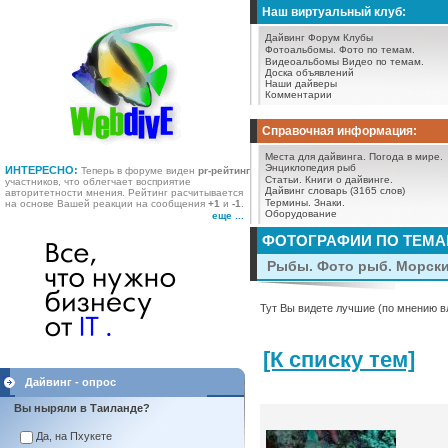
Наш виртуальный клуб:
Дайвинг Форум
Клубы
Фотоальбомы.
Фото по темам.
Видеоальбомы
Видео по темам.
Доска объявлений
Наши дайверы
Комментарии
Справочная информация:
Места для дайвинга.
Погода в мире.
Энциклопедия рыб
ИНТЕРЕСНО:
Теперь в форуме виден
pr-рейтинг
Статьи.
Книги о дайвинге.
участников, что облегчает восприятие
Дайвинг словарь (3165 слов)
авторитетности мнения. Рейтинг расчитывается
Термины.
Знаки.
на основе Вашей реакции на сообщения
+1
и
-1
.
Оборудование
еще ...
ФОТОГРАФИИ ПО ТЕМ
Рыбы. Фото рыб. Морск
Тут Вы видете лучшие (по мнению в
[К списку тем]
Дайвинг - опрос
Вы ныряли в Таиланде?
Да, на Пхукете