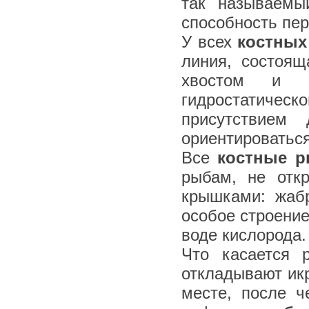
так называемы
способность пер
У всех
костных
линия, состоя
хвостом и п
гидростатиче
присутствием
ориентироваться
Все
костные 
рыбам, не отк
крышками: жаб
особое строени
воде кислорода.
Что касается 
откладывают ик
месте, после ч