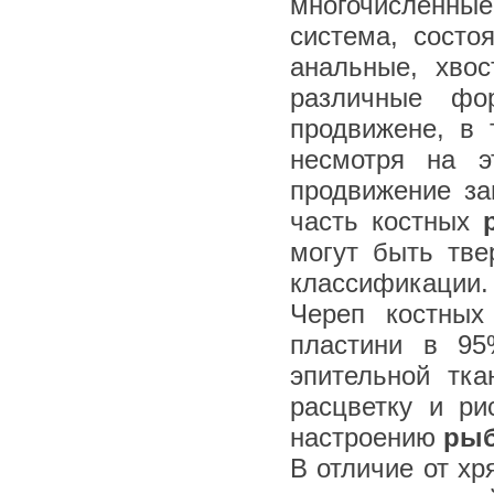
многочисленные
система, состо
анальные, хво
различные фо
продвижене, в 
несмотря на э
продвижение за
часть костных
могут быть тв
классификации.
Череп костных
пластини в 9
эпительной тка
расцветку и ри
настроению
ры
В отличие от х