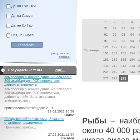
Да, на Пхи-Пхи
Да, на Самуи
1
2
3
4
Да, на Ко Тао
31
32
33
34
61
62
63
64
Нет, не нырял
91
92
93
94
121
122
123
124
1
Страницы:
результаты
151
152
153
154
1
опроса
181
182
183
184
1
211
212
213
214
2
Обсуждаемые темы
еще...
241
242
243
244
2
Компрессор высокого давления 220 вольт
271
272
273
300 атм(бар) для PCP пневматики,
дайвинга, акваланга
Компрессор высокого давления 220 вольт
300 атм(бар) для PCP пневматики,
дайвинга, пейнтбола, акваланга
электрический c...
прикреплено фото/видео: 2 шт.
18.02.2022 16:58
Hobie
Рыбы
– наибо
Раскрутка сайта статьями | Заказать
статейное продвижение
Принимаю заказы...
около 40 000 
27.07.2021 11:54
число видов м
Ewsdea