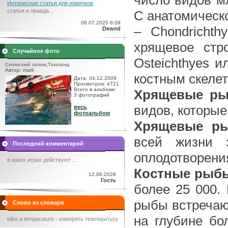
Интересная статья для новичков
статья и правда...
С анатомическ
08.07.2020 8:09
– Chondricht
Dewed
хрящевое стр
Случайное фото
Osteichthyes 
Сиамский залив,Таиланд
Автор: marli
костным скелет
Дата: 04.12.2009
Просмотров: 4721
Всего в альбоме:
Хрящевые р
3 фотографий
видов, которые
весь
фотоальбом
Хрящевые р
всей жизни 
Последний комментарий
оплодотворени
в каких играх действуют ...
Костные рыб
12.06.2026
Гость
более 25 000. 
рыбы встречают
Слово из словаря
на глубине бо
take a temperature - измерять температуру