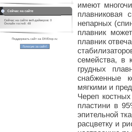
имеют многочи
Сейчас на сайте
плавниковая 
Сейчас на сайте веб-дайверов: 0
непарных (спи
Онлайн гостей: 48
плавник може
плавник отвеча
Поддержать сайт на DIVEtop.ru:
стабилизаторо
семейства, в 
грудных плав
снабженные к
мягкими и пре
Череп костных
пластини в 9
эпительной тка
расцветку и ри