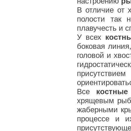
настроению
р
В отличие от 
полости так 
плавучесть и с
У всех
костн
боковая линия
головой и хво
гидростатиче
присутствием
ориентировать
Все
костны
хрящевым рыба
жаберными кр
процессе и и
присутствующег