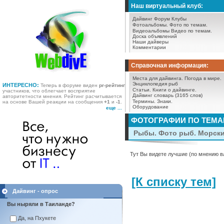
Наш виртуальный клуб:
Дайвинг Форум
Клубы
Фотоальбомы.
Фото по темам.
Видеоальбомы
Видео по темам.
Доска объявлений
Наши дайверы
Комментарии
Справочная информация:
Места для дайвинга.
Погода в мире.
Энциклопедия рыб
ИНТЕРЕСНО:
Теперь в форуме виден
pr-рейтинг
Статьи.
Книги о дайвинге.
участников, что облегчает восприятие
Дайвинг словарь (3165 слов)
авторитетности мнения. Рейтинг расчитывается
Термины.
Знаки.
на основе Вашей реакции на сообщения
+1
и
-1
.
Оборудование
еще ...
ФОТОГРАФИИ ПО ТЕМ
Рыбы. Фото рыб. Морск
Тут Вы видете лучшие (по мнению в
[К списку тем]
Дайвинг - опрос
Вы ныряли в Таиланде?
Да, на Пхукете