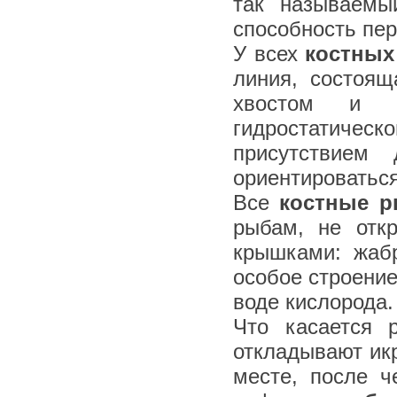
так называемы
способность пер
У всех
костных
линия, состоя
хвостом и п
гидростатиче
присутствием
ориентироваться
Все
костные 
рыбам, не отк
крышками: жаб
особое строени
воде кислорода.
Что касается 
откладывают ик
месте, после ч