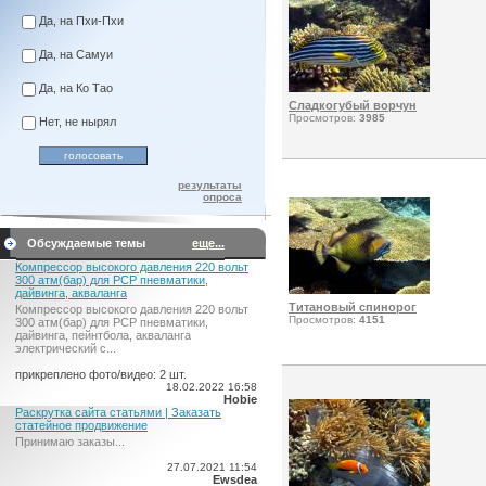
Да, на Пхи-Пхи
Да, на Самуи
Да, на Ко Тао
Сладкогубый ворчун
Просмотров:
3985
Нет, не нырял
результаты
опроса
Обсуждаемые темы
еще...
Компрессор высокого давления 220 вольт
300 атм(бар) для PCP пневматики,
дайвинга, акваланга
Титановый спинорог
Компрессор высокого давления 220 вольт
Просмотров:
4151
300 атм(бар) для PCP пневматики,
дайвинга, пейнтбола, акваланга
электрический c...
прикреплено фото/видео: 2 шт.
18.02.2022 16:58
Hobie
Раскрутка сайта статьями | Заказать
статейное продвижение
Принимаю заказы...
27.07.2021 11:54
Ewsdea