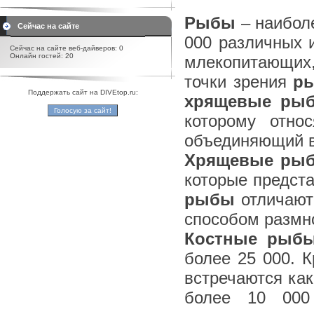
Рыбы
– наиболе
Сейчас на сайте
000 различных 
Сейчас на сайте веб-дайверов: 0
Онлайн гостей: 20
млекопитающих,
точки зрения
р
Поддержать сайт на DIVEtop.ru:
хрящевые ры
которому отно
объединяющий в
Хрящевые ры
которые предста
рыбы
отличают
способом размн
Костные рыб
более 25 000. К
встречаются как
более 10 000