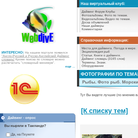
Наш виртуальный клуб:
Дайвинг Форум
Клубы
Фотоальбомы.
Фото по темам.
Видеоальбомы
Видео по темам.
Доска объявлений
Наши дайверы
Комментарии
Справочная информация:
Места для дайвинга.
Погода в мире.
Энциклопедия рыб
ИНТЕРЕСНО:
На нашем портале появился
Статьи.
Книги о дайвинге.
"Англо-Русский и Русско-Английский Дайвинг
Дайвинг словарь (3165 слов)
словарь!
Кроме поиска по словарю можно
Термины.
Знаки.
распечатать "словарный минимум".
Оборудование
еще ...
ФОТОГРАФИИ ПО ТЕМ
Рыбы. Фото рыб. Морск
Тут Вы видете лучшие (по мнению в
[К списку тем]
Дайвинг - опрос
Вы ныряли в Таиланде?
Да, на Пхукете