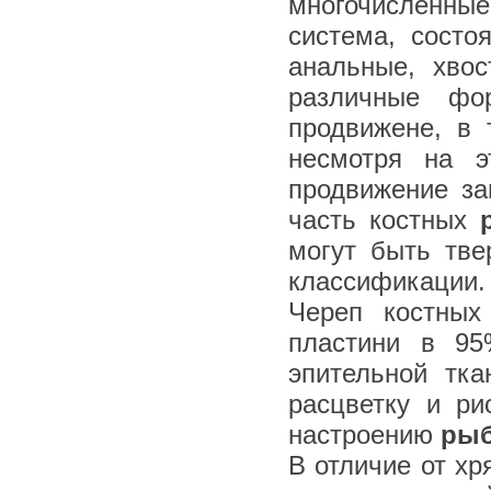
многочисленные
система, состо
анальные, хво
различные фо
продвижене, в 
несмотря на э
продвижение за
часть костных
могут быть тв
классификации.
Череп костных
пластини в 9
эпительной тка
расцветку и ри
настроению
ры
В отличие от х