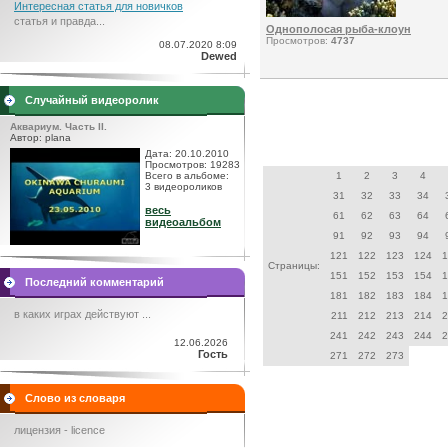
Интересная статья для новичков
статья и правда...
Однополосая рыба-клоун
Просмотров:
4737
08.07.2020 8:09
Dewed
Случайный видеоролик
Аквариум. Часть II.
Автор: plana
Дата: 20.10.2010
Просмотров: 19283
Всего в альбоме:
1
2
3
4
3 видеороликов
31
32
33
34
весь
61
62
63
64
видеоальбом
91
92
93
94
121
122
123
124
1
Страницы:
151
152
153
154
1
Последний комментарий
181
182
183
184
1
в каких играх действуют ...
211
212
213
214
2
241
242
243
244
2
12.06.2026
Гость
271
272
273
Слово из словаря
лицензия - licence