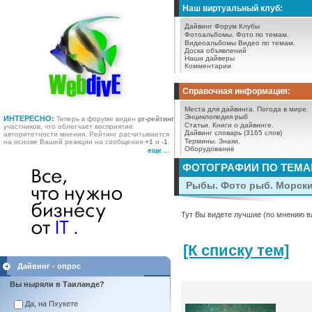
Наш виртуальный клуб:
Дайвинг Форум
Клубы
Фотоальбомы.
Фото по темам.
Видеоальбомы
Видео по темам.
Доска объявлений
Наши дайверы
Комментарии
Справочная информация:
Места для дайвинга.
Погода в мире.
Энциклопедия рыб
ИНТЕРЕСНО:
Теперь в форуме виден
pr-рейтинг
Статьи.
Книги о дайвинге.
участников, что облегчает восприятие
Дайвинг словарь (3165 слов)
авторитетности мнения. Рейтинг расчитывается
Термины.
Знаки.
на основе Вашей реакции на сообщения
+1
и
-1
.
Оборудование
еще ...
ФОТОГРАФИИ ПО ТЕМ
Рыбы. Фото рыб. Морск
Тут Вы видете лучшие (по мнению в
[К списку тем]
Дайвинг - опрос
Вы ныряли в Таиланде?
Да, на Пхукете