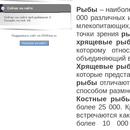
Рыбы
– наиболе
Сейчас на сайте
000 различных 
Сейчас на сайте веб-дайверов: 0
Онлайн гостей: 49
млекопитающих,
точки зрения
р
Поддержать сайт на DIVEtop.ru:
хрящевые ры
которому отно
объединяющий в
Хрящевые ры
которые предста
рыбы
отличают
способом размн
Костные рыб
более 25 000. К
встречаются как
более 10 000