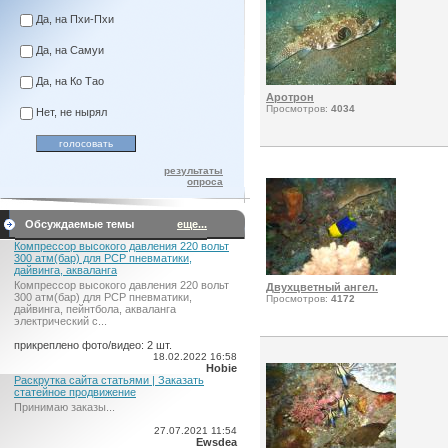
Да, на Пхи-Пхи
Да, на Самуи
Да, на Ко Тао
Аротрон
Просмотров:
4034
Нет, не нырял
результаты
опроса
Обсуждаемые темы
еще...
Компрессор высокого давления 220 вольт
300 атм(бар) для PCP пневматики,
дайвинга, акваланга
Компрессор высокого давления 220 вольт
Двухцветный ангел.
300 атм(бар) для PCP пневматики,
Просмотров:
4172
дайвинга, пейнтбола, акваланга
электрический c...
прикреплено фото/видео: 2 шт.
18.02.2022 16:58
Hobie
Раскрутка сайта статьями | Заказать
статейное продвижение
Принимаю заказы...
27.07.2021 11:54
Ewsdea