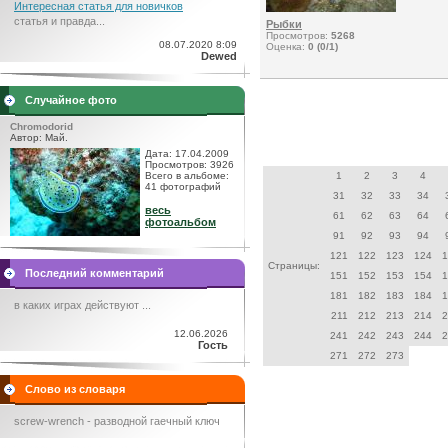
Интересная статья для новичков
статья и правда...
Рыбки
Просмотров:
5268
08.07.2020 8:09
Оценка:
0 (0/1)
Dewed
Случайное фото
Chromodorid
Автор: Май.
Дата: 17.04.2009
Просмотров: 3926
Всего в альбоме:
1
2
3
4
41 фотографий
31
32
33
34
весь
61
62
63
64
фотоальбом
91
92
93
94
121
122
123
124
1
Страницы:
Последний комментарий
151
152
153
154
1
181
182
183
184
1
в каких играх действуют ...
211
212
213
214
2
12.06.2026
241
242
243
244
2
Гость
271
272
273
Слово из словаря
screw-wrench - разводной гаечный ключ