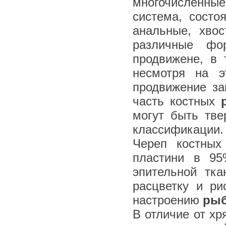
многочисленные
система, состо
анальные, хво
различные фо
продвижене, в 
несмотря на э
продвижение за
часть костных
могут быть тв
классификации.
Череп костных
пластини в 9
эпительной тка
расцветку и ри
настроению
ры
В отличие от х