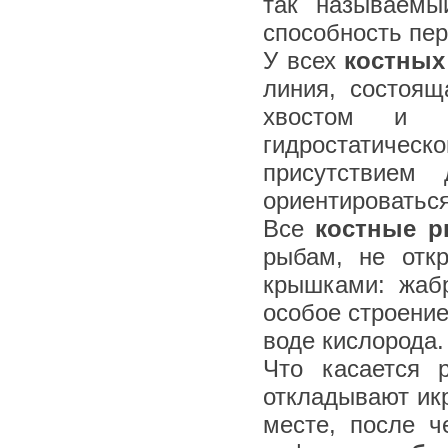
так называемы
способность пер
У всех
костных
линия, состоя
хвостом и п
гидростатиче
присутствием
ориентироваться
Все
костные 
рыбам, не отк
крышками: жаб
особое строени
воде кислорода.
Что касается 
откладывают ик
месте, после ч