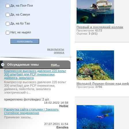
Да, на Пхи-Пхи
Да, на Самуи
Да, на Ко Тао
Первый и последний коллаж
Просмотров:
6172
Нет, не нырял
Оценка:
3 (3/1)
результаты
опроса
Обсуждаемые темы
еще...
Компрессор высокого давления 220 вольт
300 атм(бар) для PCP пневматики,
дайвинга, акваланга
Компрессор высокого давления 220 вольт
Молодой Луциан-бохар над ри
300 атм(бар) для PCP пневматики,
Просмотров:
3756
дайвинга, пейнтбола, акваланга
электрический c...
прикреплено фото/видео: 2 шт.
18.02.2022 16:58
Hobie
Раскрутка сайта статьями | Заказать
статейное продвижение
Принимаю заказы...
27.07.2021 11:54
Ewsdea