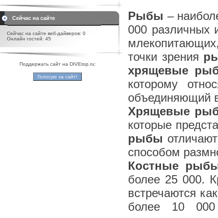
Рыбы
– наиболе
Сейчас на сайте
000 различных 
Сейчас на сайте веб-дайверов: 0
Онлайн гостей: 45
млекопитающих,
точки зрения
р
Поддержать сайт на DIVEtop.ru:
хрящевые ры
которому отно
объединяющий в
Хрящевые ры
которые предста
рыбы
отличают
способом размн
Костные рыб
более 25 000. К
встречаются как
более 10 000