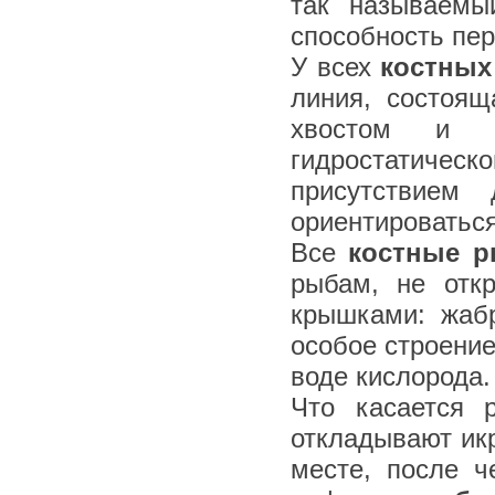
так называемы
способность пер
У всех
костных
линия, состоя
хвостом и п
гидростатиче
присутствием
ориентироваться
Все
костные 
рыбам, не отк
крышками: жаб
особое строени
воде кислорода.
Что касается 
откладывают ик
месте, после ч