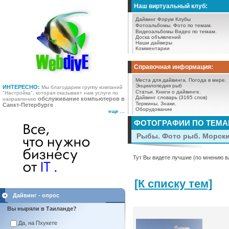
Наш виртуальный клуб:
Дайвинг Форум
Клубы
Фотоальбомы.
Фото по темам.
Видеоальбомы
Видео по темам.
Доска объявлений
Наши дайверы
Комментарии
Справочная информация:
Места для дайвинга.
Погода в мире.
Энциклопедия рыб
ИНТЕРЕСНО:
Мы благодарим группу компаний
Статьи.
Книги о дайвинге.
"Настройка", которая оказывает нам услуги по
Дайвинг словарь (3165 слов)
обслуживание компьютеров в
направлению
Термины.
Знаки.
Санкт-Петербурге
Оборудование
еще ...
ФОТОГРАФИИ ПО ТЕМ
Рыбы. Фото рыб. Морск
Тут Вы видете лучшие (по мнению в
[К списку тем]
Дайвинг - опрос
Вы ныряли в Таиланде?
Да, на Пхукете