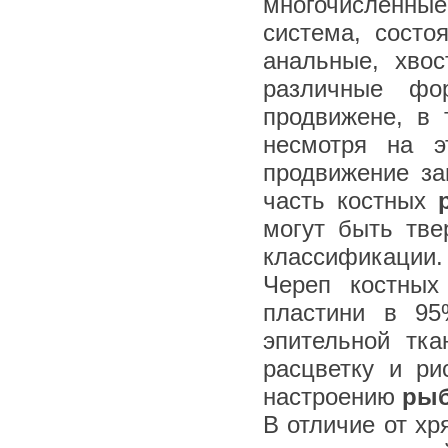
многочисленные
система, состо
анальные, хво
различные фо
продвижене, в 
несмотря на э
продвижение за
часть костных
могут быть тв
классификации.
Череп костных
пластини в 9
эпительной тка
расцветку и ри
настроению
ры
В отличие от х