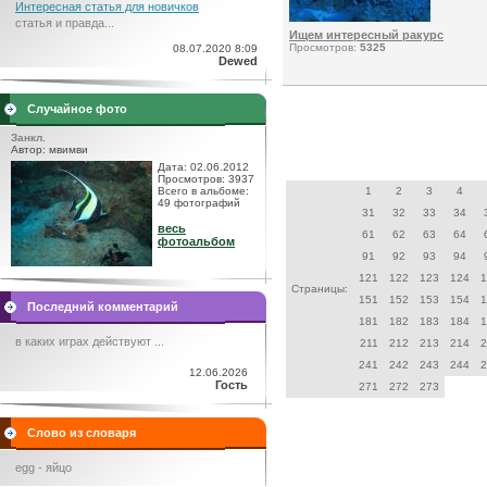
Интересная статья для новичков
статья и правда...
Ищем интересный ракурс
Просмотров:
5325
08.07.2020 8:09
Dewed
Случайное фото
Занкл.
Автор: мвимви
Дата: 02.06.2012
Просмотров: 3937
Всего в альбоме:
1
2
3
4
49 фотографий
31
32
33
34
весь
61
62
63
64
фотоальбом
91
92
93
94
121
122
123
124
1
Страницы:
151
152
153
154
1
Последний комментарий
181
182
183
184
1
в каких играх действуют ...
211
212
213
214
2
241
242
243
244
2
12.06.2026
Гость
271
272
273
Слово из словаря
egg - яйцо