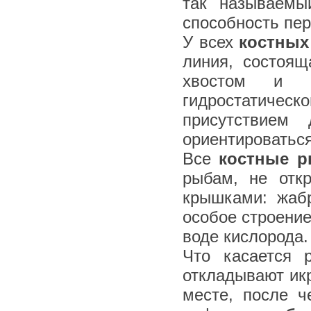
так называемы
способность пер
У всех
костных
линия, состоя
хвостом и п
гидростатиче
присутствием
ориентироваться
Все
костные 
рыбам, не отк
крышками: жаб
особое строени
воде кислорода.
Что касается 
откладывают ик
месте, после ч