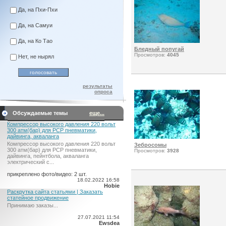
Да, на Пхи-Пхи
Да, на Самуи
Да, на Ко Тао
Бледный попугай
Просмотров:
4045
Нет, не нырял
результаты
опроса
Обсуждаемые темы
еще...
Компрессор высокого давления 220 вольт
300 атм(бар) для PCP пневматики,
дайвинга, акваланга
Компрессор высокого давления 220 вольт
Зебросомы
300 атм(бар) для PCP пневматики,
Просмотров:
3928
дайвинга, пейнтбола, акваланга
электрический c...
прикреплено фото/видео: 2 шт.
18.02.2022 16:58
Hobie
Раскрутка сайта статьями | Заказать
статейное продвижение
Принимаю заказы...
27.07.2021 11:54
Ewsdea