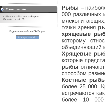
Рыбы
– наиболе
Сейчас на сайте
000 различных 
Сейчас на сайте веб-дайверов: 0
млекопитающих,
Онлайн гостей: 35
точки зрения
р
Поддержать сайт на DIVEtop.ru:
хрящевые ры
которому отно
объединяющий в
Хрящевые ры
которые предста
рыбы
отличают
способом размн
Костные рыб
более 25 000. К
встречаются как
более 10 000