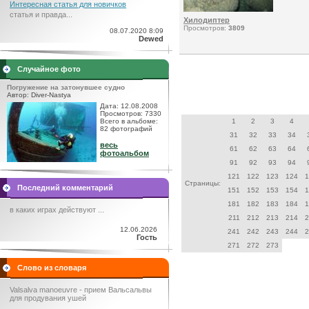
Интересная статья для новичков
статья и правда...
Хилодиптер
Просмотров:
3809
08.07.2020 8:09
Dewed
Случайное фото
Погружение на затонувшее судно
Автор: Diver-Nastya
Дата: 12.08.2008
Просмотров: 7330
Всего в альбоме:
1
2
3
4
82 фотографий
31
32
33
34
весь
61
62
63
64
фотоальбом
91
92
93
94
121
122
123
124
1
Страницы:
Последний комментарий
151
152
153
154
1
181
182
183
184
1
в каких играх действуют ...
211
212
213
214
2
12.06.2026
241
242
243
244
2
Гость
271
272
273
Слово из словаря
Valsalva manoeuvre - прием Вальсальвы
для продувания ушей