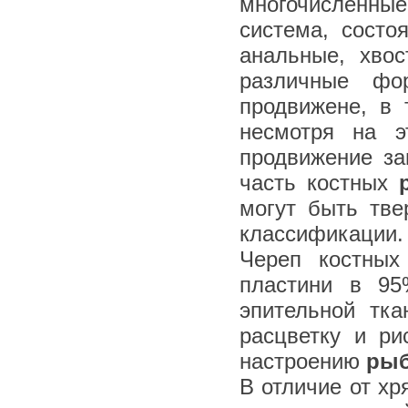
многочисленные
система, состо
анальные, хво
различные фо
продвижене, в 
несмотря на э
продвижение за
часть костных
могут быть тв
классификации.
Череп костных
пластини в 9
эпительной тка
расцветку и ри
настроению
ры
В отличие от х