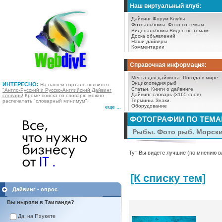
Наш виртуальный клуб:
Дайвинг Форум
Клубы
Фотоальбомы.
Фото по темам.
Видеоальбомы
Видео по темам.
Доска объявлений
Наши дайверы
Комментарии
Справочная информация:
Места для дайвинга.
Погода в мире.
Энциклопедия рыб
ИНТЕРЕСНО:
На нашем портале появился
Статьи.
Книги о дайвинге.
"Англо-Русский и Русско-Английский Дайвинг
Дайвинг словарь (3165 слов)
словарь!
Кроме поиска по словарю можно
Термины.
Знаки.
распечатать "словарный минимум".
Оборудование
еще ...
ФОТОГРАФИИ ПО ТЕМ
Рыбы. Фото рыб. Морск
Тут Вы видете лучшие (по мнению в
[К списку тем]
Дайвинг - опрос
Вы ныряли в Таиланде?
Да, на Пхукете