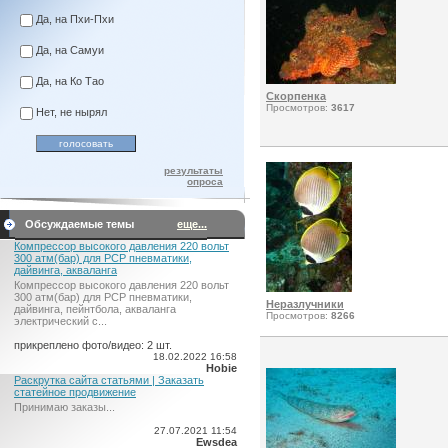
Да, на Пхи-Пхи
Да, на Самуи
Да, на Ко Тао
Скорпенка
Просмотров:
3617
Нет, не нырял
результаты
опроса
Обсуждаемые темы
еще...
Компрессор высокого давления 220 вольт
300 атм(бар) для PCP пневматики,
дайвинга, акваланга
Компрессор высокого давления 220 вольт
300 атм(бар) для PCP пневматики,
Неразлучники
дайвинга, пейнтбола, акваланга
Просмотров:
8266
электрический c...
прикреплено фото/видео: 2 шт.
18.02.2022 16:58
Hobie
Раскрутка сайта статьями | Заказать
статейное продвижение
Принимаю заказы...
27.07.2021 11:54
Ewsdea