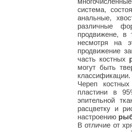
многочисленные
система, состо
анальные, хво
различные фо
продвижене, в 
несмотря на э
продвижение за
часть костных
могут быть тв
классификации.
Череп костных
пластини в 9
эпительной тка
расцветку и ри
настроению
ры
В отличие от х