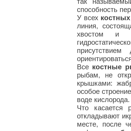
так называемы
способность пер
У всех
костных
линия, состоя
хвостом и п
гидростатиче
присутствием
ориентироваться
Все
костные 
рыбам, не отк
крышками: жаб
особое строени
воде кислорода.
Что касается 
откладывают ик
месте, после ч