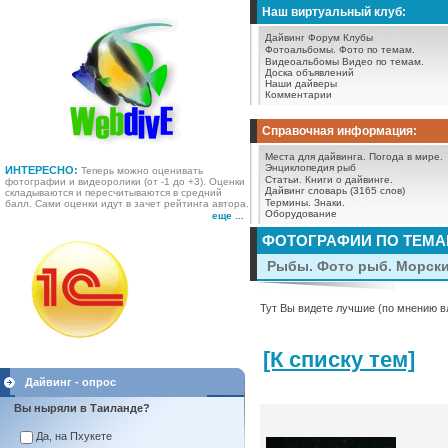
Наш виртуальный клуб:
Дайвинг Форум
Клубы
Фотоальбомы.
Фото по темам.
Видеоальбомы
Видео по темам.
Доска объявлений
Наши дайверы
Комментарии
Справочная информация:
Места для дайвинга.
Погода в мире.
Энциклопедия рыб
ИНТЕРЕСНО:
Теперь можно оценивать
Статьи.
Книги о дайвинге.
фотографии и видеоролики (от -1 до +3). Оценки
Дайвинг словарь (3165 слов)
складываются и пересчитываются в средний
Термины.
Знаки.
балл. Сами оценки идут в зачет рейтинга автора.
Оборудование
еще ...
ФОТОГРАФИИ ПО ТЕМ
Рыбы. Фото рыб. Морск
Тут Вы видете лучшие (по мнению в
[К списку тем]
Дайвинг - опрос
Вы ныряли в Таиланде?
Да, на Пхукете