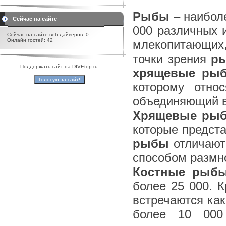
Рыбы
– наиболе
Сейчас на сайте
000 различных 
Сейчас на сайте веб-дайверов: 0
Онлайн гостей: 42
млекопитающих,
точки зрения
р
Поддержать сайт на DIVEtop.ru:
хрящевые ры
которому отно
объединяющий в
Хрящевые ры
которые предста
рыбы
отличают
способом размн
Костные рыб
более 25 000. К
встречаются как
более 10 000