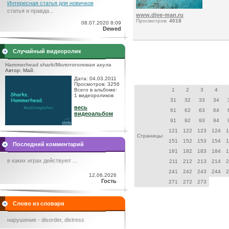
Интересная статья для новичков
статья и правда...
www.dive-man.ru
Просмотров:
4018
08.07.2020 8:09
Dewed
Случайный видеоролик
Hammerhead shark/Молотоголовая акула
Автор: Май.
Дата: 04.03.2011
Просмотров: 3256
Всего в альбоме:
1
2
3
4
1 видеороликов
31
32
33
34
весь
61
62
63
64
видеоальбом
91
92
93
94
121
122
123
124
1
Страницы:
151
152
153
154
1
Последний комментарий
181
182
183
184
1
в каких играх действуют ...
211
212
213
214
2
241
242
243
244
2
12.06.2026
Гость
271
272
273
Слово из словаря
нарушение - disorder, distress