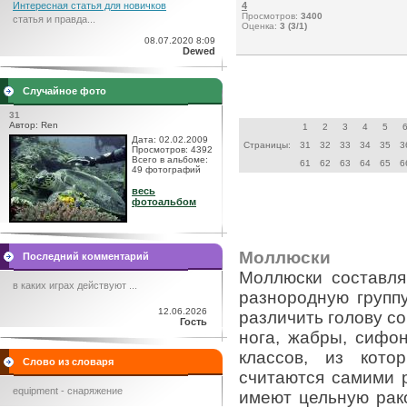
Интересная статья для новичков
4
Просмотров:
3400
статья и правда...
Оценка:
3 (3/1)
08.07.2020 8:09
Dewed
Случайное фото
31
Автор: Ren
1
2
3
4
5
Дата: 02.02.2009
Страницы:
31
32
33
34
35
3
Просмотров: 4392
Всего в альбоме:
61
62
63
64
65
6
49 фотографий
весь
фотоальбом
Моллюски
Последний комментарий
Моллюски составля
в каких играх действуют ...
разнородную групп
12.06.2026
различить голову с
Гость
нога, жабры, сифо
классов, из кото
Слово из словаря
считаются самими 
equipment - снаряжение
имеют цельную рак