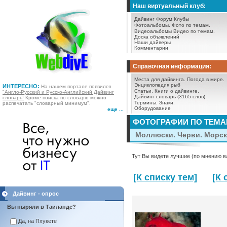
Наш виртуальный клуб:
Дайвинг Форум
Клубы
Фотоальбомы.
Фото по темам.
Видеоальбомы
Видео по темам.
Доска объявлений
Наши дайверы
Комментарии
Справочная информация:
Места для дайвинга.
Погода в мире.
Энциклопедия рыб
ИНТЕРЕСНО:
На нашем портале появился
Статьи.
Книги о дайвинге.
"Англо-Русский и Русско-Английский Дайвинг
Дайвинг словарь (3165 слов)
словарь!
Кроме поиска по словарю можно
Термины.
Знаки.
распечатать "словарный минимум".
Оборудование
еще ...
ФОТОГРАФИИ ПО ТЕМ
Моллюски. Черви. Морск
Тут Вы видете лучшие (по мнению в
[К списку тем]
[К
Дайвинг - опрос
Вы ныряли в Таиланде?
Да, на Пхукете