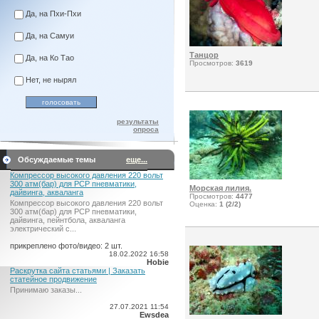
Да, на Пхи-Пхи
Да, на Самуи
Танцор
Да, на Ко Тао
Просмотров:
3619
Нет, не нырял
результаты
опроса
Обсуждаемые темы
еще...
Компрессор высокого давления 220 вольт
300 атм(бар) для PCP пневматики,
Морская лилия.
дайвинга, акваланга
Просмотров:
4477
Компрессор высокого давления 220 вольт
Оценка:
1 (2/2)
300 атм(бар) для PCP пневматики,
дайвинга, пейнтбола, акваланга
электрический c...
прикреплено фото/видео: 2 шт.
18.02.2022 16:58
Hobie
Раскрутка сайта статьями | Заказать
статейное продвижение
Принимаю заказы...
27.07.2021 11:54
Ewsdea