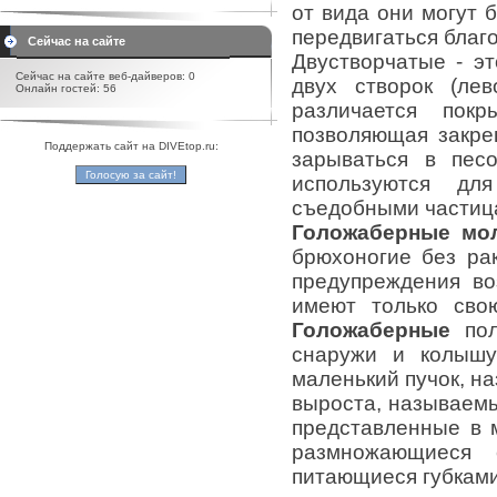
от вида они могут 
передвигаться благо
Сейчас на сайте
Двустворчатые - э
Сейчас на сайте веб-дайверов: 0
двух створок (ле
Онлайн гостей: 56
различается пок
позволяющая закре
Поддержать сайт на DIVEtop.ru:
зарываться в пес
используются дл
съедобными частиц
Голожаберные мо
брюхоногие без ра
предупреждения во
имеют только сво
Голожаберные
пол
снаружи и колышу
маленький пучок, н
выроста, называемы
представленные в 
размножающиеся 
питающиеся губками