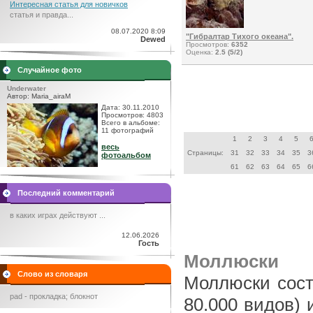
Интересная статья для новичков
статья и правда...
08.07.2020 8:09
"Гибралтар Тихого океана".
Dewed
Просмотров:
6352
Оценка:
2.5 (5/2)
Случайное фото
Underwater
Автор: Maria_airaM
Дата: 30.11.2010
Просмотров: 4803
Всего в альбоме:
11 фотографий
1
2
3
4
5
весь
Страницы:
31
32
33
34
35
3
фотоальбом
61
62
63
64
65
6
Последний комментарий
в каких играх действуют ...
12.06.2026
Гость
Моллюски
Слово из словаря
Моллюски сост
pad - прокладка; блокнот
80.000 видов) 