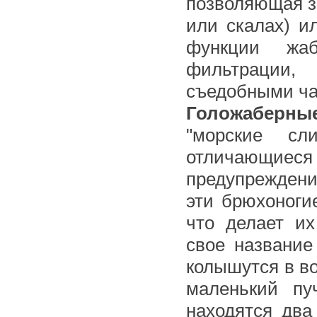
позволяющая з
или скалах) и
функции жаб
фильтрации,
съедобными ча
Голожаберны
"морские сл
отличающиес
предупреждени
эти брюхоноги
что делает и
свое название
колышутся в в
маленький пу
находятся два