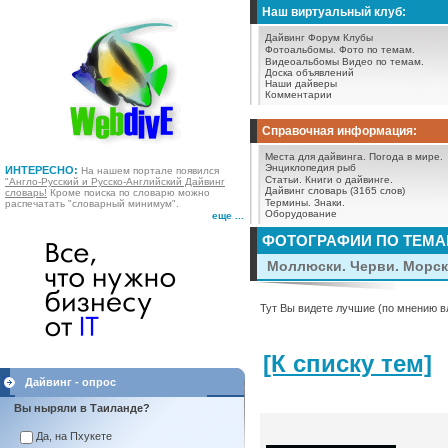
Наш виртуальный клуб:
Дайвинг Форум
Клубы
Фотоальбомы.
Фото по темам.
Видеоальбомы
Видео по темам.
Доска объявлений
Наши дайверы
Комментарии
Справочная информация:
Места для дайвинга.
Погода в мире.
Энциклопедия рыб
ИНТЕРЕСНО:
На нашем портале появился
Статьи.
Книги о дайвинге.
"Англо-Русский и Русско-Английский Дайвинг
Дайвинг словарь (3165 слов)
словарь!
Кроме поиска по словарю можно
Термины.
Знаки.
распечатать "словарный минимум".
Оборудование
еще ...
ФОТОГРАФИИ ПО ТЕМ
Моллюски. Черви. Морск
Тут Вы видете лучшие (по мнению в
[К списку тем]
Дайвинг - опрос
Вы ныряли в Таиланде?
Да, на Пхукете