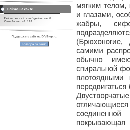
мягким телом, 
Сейчас на сайте
и глазами, ос
Сейчас на сайте веб-дайверов: 0
жабры, си
Онлайн гостей: 129
подразделяю
Поддержать сайт на DIVEtop.ru:
(Брюхоногие, 
самими распро
обычно имею
спиральной фо
плотоядными 
передвигаться 
Двустворчаты
отличающиеся 
соединенной
покрывающая 