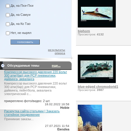
Да, на Пхи-Пхи
Да, на Самуи
Да, на Ко Тао
bighorn
Нет, не нырял
Просмотров:
4132
результаты
опроса
Обсуждаемые темы
еще...
Компрессор высокого давления 220 вольт
300 атм(бар) для PCP пневматики,
дайвинга, акваланга
Компрессор высокого давления 220 вольт
blue-edged chromodorid1
300 атм(бар) для PCP пневматики,
Просмотров:
3987
дайвинга, пейнтбола, акваланга
электрический c...
прикреплено фото/видео: 2 шт.
18.02.2022 16:58
Hobie
Раскрутка сайта статьями | Заказать
статейное продвижение
Принимаю заказы...
27.07.2021 11:54
Ewsdea