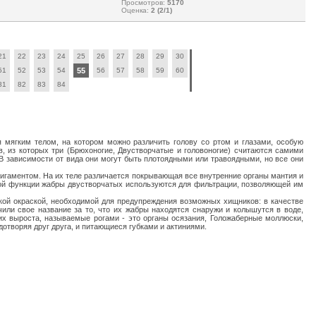
Просмотров:
5170
Оценка:
2 (2/1)
21
22
23
24
25
26
27
28
29
30
51
52
53
54
55
56
57
58
59
60
81
82
83
84
я мягким телом, на котором можно различить голову со ртом и глазами, особую
, из которых три (Брюхоногие, Двустворчатые и головоногие) считаются самими
 зависимости от вида они могут быть плотоядными или травоядными, но все они
лигаментом. На их теле различается покрывающая все внутренние органы мантия и
ьной функции жабры двустворчатых используются для фильтрации, позволяющей им
кой окраской, необходимой для предупреждения возможных хищников: в качестве
или свое название за то, что их жабры находятся снаружи и колышутся в воде,
х выроста, называемые рогами - это органы осязания, Голожаберные моллюски,
творяя друг друга, и питающиеся губками и актиниями.