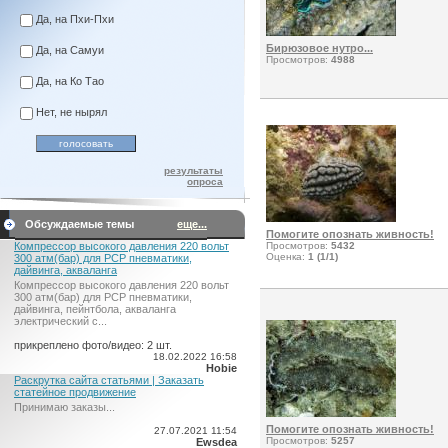
Да, на Пхи-Пхи
Бирюзовое нутро...
Да, на Самуи
Просмотров:
4988
Да, на Ко Тао
Нет, не нырял
результаты
опроса
Обсуждаемые темы
еще...
Помогите опознать живность!
Компрессор высокого давления 220 вольт
Просмотров:
5432
Оценка:
1 (1/1)
300 атм(бар) для PCP пневматики,
дайвинга, акваланга
Компрессор высокого давления 220 вольт
300 атм(бар) для PCP пневматики,
дайвинга, пейнтбола, акваланга
электрический c...
прикреплено фото/видео: 2 шт.
18.02.2022 16:58
Hobie
Раскрутка сайта статьями | Заказать
статейное продвижение
Принимаю заказы...
Помогите опознать живность!
27.07.2021 11:54
Просмотров:
5257
Ewsdea