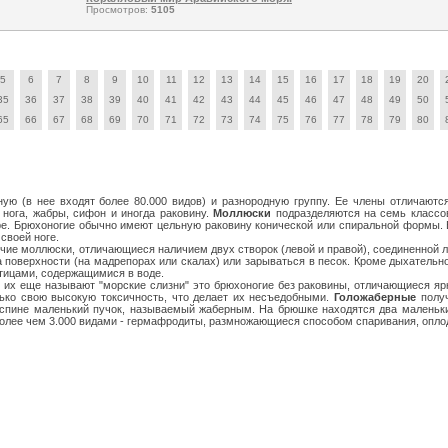
Просмотров:
5105
5
6
7
8
9
10
11
12
13
14
15
16
17
18
19
20
35
36
37
38
39
40
41
42
43
44
45
46
47
48
49
50
65
66
67
68
69
70
71
72
73
74
75
76
77
78
79
80
ую (в нее входят более 80.000 видов) и разнородную группу. Ее члены отличаютс
нога, жабры, сифон и иногда раковину.
Моллюски
подразделяются на семь классов
. Брюхоногие обычно имеют цельную раковину конической или спиральной формы. В
своей ноге.
ячие моллюски, отличающиеся наличием двух створок (левой и правой), соединенной 
а поверхности (на мадрепорах или скалах) или зарываться в песок. Кроме дыхател
тицами, содержащимися в воде.
 их еще называют "морские слизни" это брюхоногие без раковины, отличающиеся яр
ько свою высокую токсичность, что делает их несъедобными.
Голожаберные
получ
спине маленький пучок, называемый жаберным. На брюшке находятся два маленьки
олее чем 3.000 видами - гермафродиты, размножающиеся способом спаривания, оплодо