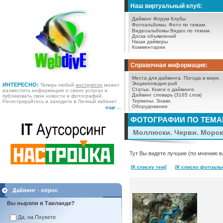
Наш виртуальный клуб:
Дайвинг Форум
Клубы
Фотоальбомы.
Фото по темам.
Видеоальбомы
Видео по темам.
Доска объявлений
Наши дайверы
Комментарии
Справочная информация:
Места для дайвинга.
Погода в мире.
Энциклопедия рыб
ИНТЕРЕСНО:
Теперь любой
инструктор
может
Статьи.
Книги о дайвинге.
разместить информацию о своих услугах и
Дайвинг словарь (3165 слов)
публиковать свои новости и фотографий.
Термины.
Знаки.
Регистрируйтесь и заходите в Личный кабинет
Оборудование
еще ...
ФОТОГРАФИИ ПО ТЕМ
Моллюски. Черви. Морск
Тут Вы видете лучшие (по мнению в
[К списку тем]
[К списку фотоаль
Дайвинг - опрос
Вы ныряли в Таиланде?
Да, на Пхукете