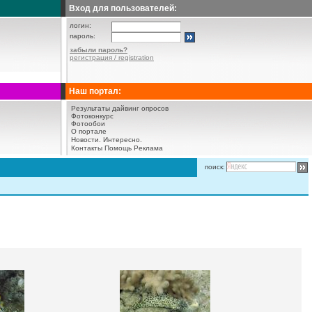
Вход для пользователей:
логин:
пароль:
забыли пароль?
регистрация / registration
Наш портал:
Результаты дайвинг опросов
Фотоконкурс
Фотообои
О портале
Новости.
Интересно.
Контакты
Помощь
Реклама
поиск: