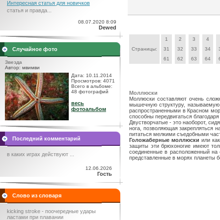
Интересная статья для новичков
статья и правда...
08.07.2020 8:09
Dewed
1
2
3
4
Случайное фото
Страницы:
31
32
33
34
61
62
63
64
Звезда
Автор: мвимви
Дата: 10.11.2014
Просмотров: 4071
Всего в альбоме:
48 фотографий
Моллюски
Моллюски составляют очень сложн
весь
мышечную структуру, называемую 
фотоальбом
распространенными в Красном море
способны передвигаться благодаря 
Двустворчатые - это наоборот, сид
нога, позволяющая закрепляться н
питаться мелкими съедобными час
Последний комментарий
Голожаберные моллюски
или как
защиты эти брюхоногие имеют тол
соединенные в расположенный на 
в каких играх действуют ...
представленные в морях планеты б
12.06.2026
Гость
Слово из словаря
kicking stroke - поочередные удары
ластами при плавании