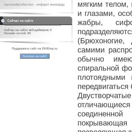
мягким телом, 
myocardial infarction - инфаркт миокарда
и глазами, ос
жабры, си
Сейчас на сайте
подразделяю
Сейчас на сайте веб-дайверов: 0
Онлайн гостей: 90
(Брюхоногие, 
самими распро
Поддержать сайт на DIVEtop.ru:
обычно имею
спиральной фо
плотоядными 
передвигаться 
Двустворчаты
отличающиеся 
соединенной
покрывающая 
позволяющая з