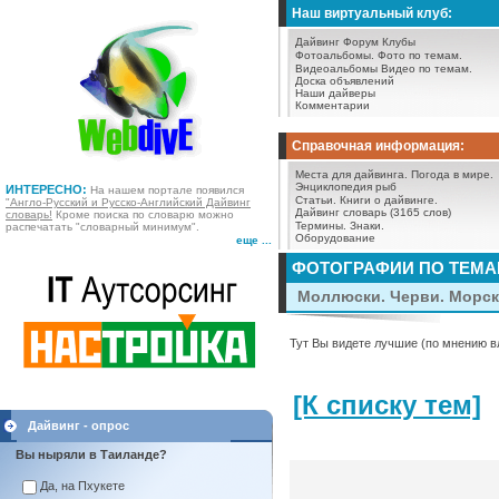
Наш виртуальный клуб:
Дайвинг Форум
Клубы
Фотоальбомы.
Фото по темам.
Видеоальбомы
Видео по темам.
Доска объявлений
Наши дайверы
Комментарии
Справочная информация:
Места для дайвинга.
Погода в мире.
Энциклопедия рыб
ИНТЕРЕСНО:
На нашем портале появился
Статьи.
Книги о дайвинге.
"Англо-Русский и Русско-Английский Дайвинг
Дайвинг словарь (3165 слов)
словарь!
Кроме поиска по словарю можно
Термины.
Знаки.
распечатать "словарный минимум".
Оборудование
еще ...
ФОТОГРАФИИ ПО ТЕМ
Моллюски. Черви. Морск
Тут Вы видете лучшие (по мнению в
[К списку тем]
Дайвинг - опрос
Вы ныряли в Таиланде?
Да, на Пхукете