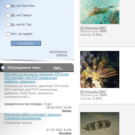
Да, на Пхи-Пхи
Да, на Самуи
Да, на Ко Тао
19 Хургада 2007
Просмотров:
4885
Нет, не нырял
Оценка:
3 (3/1)
результаты
опроса
Обсуждаемые темы
еще...
Компрессор высокого давления 220 вольт
300 атм(бар) для PCP пневматики,
дайвинга, акваланга
Компрессор высокого давления 220 вольт
300 атм(бар) для PCP пневматики,
09 Хургада 2007
дайвинга, пейнтбола, акваланга
Просмотров:
5089
электрический c...
Оценка:
2 (2/1)
прикреплено фото/видео: 2 шт.
18.02.2022 16:58
Hobie
Раскрутка сайта статьями | Заказать
статейное продвижение
Принимаю заказы...
27.07.2021 11:54
Ewsdea