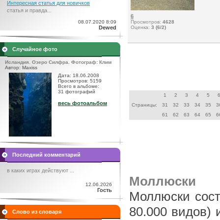
Интересная статья для новичков
статья и правда...
6
08.07.2020 8:09
Просмотров:
4628
Dewed
Оценка:
3 (6/2)
Случайное фото
Исландия. Озеро Силфра. Фотограф: Клим
Автор: Maxiss
Дата: 18.06.2008
Просмотров: 5159
Всего в альбоме:
31 фотографий
1
2
3
4
5
весь фотоальбом
Страницы:
31
32
33
34
35
3
61
62
63
64
65
6
Последний комментарий
в каких играх действуют ...
Моллюски
12.06.2026
Гость
Моллюски сост
80.000 видов) 
Слово из словаря