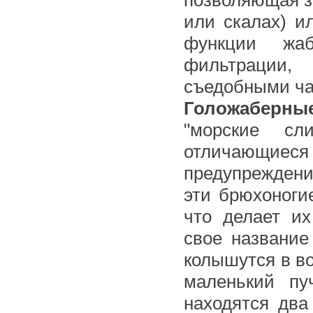
или скалах) и
функции жаб
фильтрации,
съедобными ча
Голожаберны
"морские сл
отличающиес
предупреждени
эти брюхоноги
что делает и
свое название
колышутся в в
маленький пу
находятся два