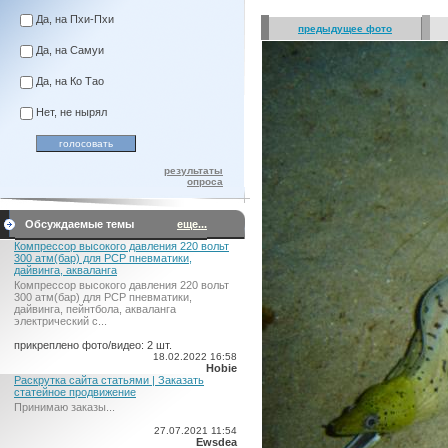
Да, на Пхи-Пхи
предыдущее фото
Да, на Самуи
Да, на Ко Тао
Нет, не нырял
результаты
опроса
Обсуждаемые темы
еще...
Компрессор высокого давления 220 вольт
300 атм(бар) для PCP пневматики,
дайвинга, акваланга
Компрессор высокого давления 220 вольт
300 атм(бар) для PCP пневматики,
дайвинга, пейнтбола, акваланга
электрический c...
прикреплено фото/видео: 2 шт.
18.02.2022 16:58
Hobie
Раскрутка сайта статьями | Заказать
статейное продвижение
Принимаю заказы...
27.07.2021 11:54
Ewsdea