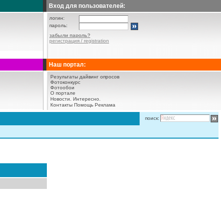
Вход для пользователей:
логин:
пароль:
забыли пароль?
регистрация / registration
Наш портал:
Результаты дайвинг опросов
Фотоконкурс
Фотообои
О портале
Новости.
Интересно.
Контакты
Помощь
Реклама
поиск: