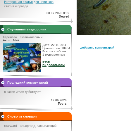
Интересная статья для новичков
статья и правда...
08.07.2020 8:09
Dewed
Случайный видеоролик
Карелесс... Великолепный!
Автор: Май.
Дата: 22.11.2011
добавить комментарий
Просмотров: 18434
Всего в альбоме:
1 видеороликов
весь
видеоальбом
Последний комментарий
в каких играх действуют ...
12.06.2026
Гость
Слово из словаря
rearward - арьергард, замыкающий