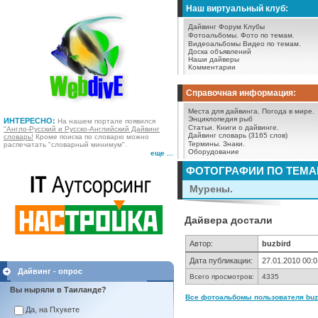
Наш виртуальный клуб:
Дайвинг Форум
Клубы
Фотоальбомы.
Фото по темам.
Видеоальбомы
Видео по темам.
Доска объявлений
Наши дайверы
Комментарии
Справочная информация:
Места для дайвинга.
Погода в мире.
Энциклопедия рыб
ИНТЕРЕСНО:
На нашем портале появился
Статьи.
Книги о дайвинге.
"Англо-Русский и Русско-Английский Дайвинг
Дайвинг словарь (3165 слов)
словарь!
Кроме поиска по словарю можно
Термины.
Знаки.
распечатать "словарный минимум".
Оборудование
еще ...
ФОТОГРАФИИ ПО ТЕМ
Мурены.
Дайвера достали
Автор:
buzbird
Дата публикации:
27.01.2010 00:0
Дайвинг - опрос
Всего просмотров:
4335
Вы ныряли в Таиланде?
Все фотоальбомы пользователя buzb
Да, на Пхукете