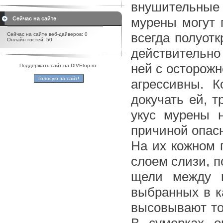
внушительные 
мурены могут 
Сейчас на сайте
всегда полуот
Сейчас на сайте веб-дайверов: 0
Онлайн гостей: 50
действительно
ней с осторожн
Поддержать сайт на DIVEtop.ru:
агрессивны. 
докучать ей, т
укус мурены н
причиной опас
На их кожном 
слоем слизи, 
щели между 
выбранных в к
высовывают тол