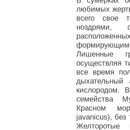
В сумерках о
любимых жертв
всего свое т
ноздрями, 
расположенных
формирующими 
Лишенные гр
осуществляя т
все время по
дыхательный 
кислородом. 
семейства М
Красном м
javanicus), бе
Желторотые 