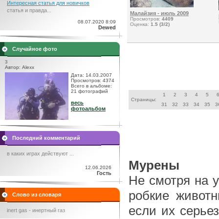
Интересная статья для новичков
статья и правда...
Малайзия - июль 2009
Просмотров:
4409
08.07.2020 8:09
Оценка:
1.5 (3/2)
Dewed
Случайное фото
3
Автор: Alexx
Дата: 14.03.2007
Просмотров: 4374
Всего в альбоме:
21 фотографий
1
2
3
4
5
Страницы:
весь
31
32
33
34
35
3
фотоальбом
Последний комментарий
в каких играх действуют ...
Мурены
12.06.2026
Гость
Не смотря на 
робкие животн
Слово из словаря
если их серье
inert gas - инертный газ