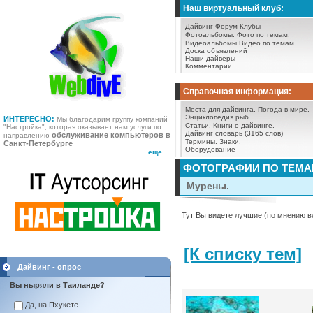
Наш виртуальный клуб:
Дайвинг Форум
Клубы
Фотоальбомы.
Фото по темам.
Видеоальбомы
Видео по темам.
Доска объявлений
Наши дайверы
Комментарии
Справочная информация:
Места для дайвинга.
Погода в мире.
Энциклопедия рыб
ИНТЕРЕСНО:
Мы благодарим группу компаний
Статьи.
Книги о дайвинге.
"Настройка", которая оказывает нам услуги по
Дайвинг словарь (3165 слов)
обслуживание компьютеров в
направлению
Термины.
Знаки.
Санкт-Петербурге
Оборудование
еще ...
ФОТОГРАФИИ ПО ТЕМ
Мурены.
Тут Вы видете лучшие (по мнению в
[К списку тем]
Дайвинг - опрос
Вы ныряли в Таиланде?
Да, на Пхукете