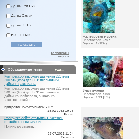
Да, на Пхи-Пхи
Да, на Самуи
Да, на Ко Тао
Нет, не нырял
Желторотая мурена
Просмотров:
6707
Оценка:
3 (12/4)
результаты
опроса
Обсуждаемые темы
еще...
Компрессор высокого давления 220 вольт
300 атм(бар) для PCP пневматики,
дайвинга, акваланга
Компрессор высокого давления 220 вольт
Злая мурена
300 атм(бар) для PCP пневматики,
Просмотров:
5309
дайвинга, пейнтбола, акваланга
Оценка:
2.33 (7/3)
электрический c...
прикреплено фото/видео: 2 шт.
18.02.2022 16:58
Hobie
Раскрутка сайта статьями | Заказать
статейное продвижение
Принимаю заказы...
27.07.2021 11:54
Ewsdea