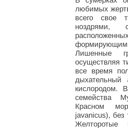
В сумерках о
любимых жертв
всего свое т
ноздрями, 
расположенных
формирующими 
Лишенные гр
осуществляя т
все время по
дыхательный 
кислородом. 
семейства М
Красном м
javanicus), бе
Желторотые 