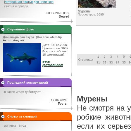
Интересная статья для новичков
статья и правда...
Мурена
08.07.2020 8:09
Просмотров:
5085
Dewed
Случайное фото
Длиннокрылая акула. (Oceanic white-tip
Автор: Андрей
Дата: 18.12.2006
Просмотров: 9639
Всего в альбоме:
18 фотографий
1
2
3
4
5
Страницы:
весь
31
32
33
34
35
3
фотоальбом
Последний комментарий
в каких играх действуют ...
Мурены
12.06.2026
Гость
Не смотря на 
робкие животн
Слово из словаря
если их серье
личинка - larva