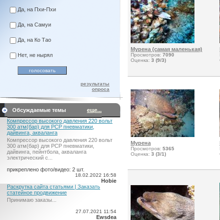
Да, на Пхи-Пхи
Да, на Самуи
Да, на Ко Тао
Мурена (самая маленькая)
Нет, не нырял
Просмотров:
7090
Оценка:
3 (9/3)
результаты
опроса
Обсуждаемые темы
еще...
Компрессор высокого давления 220 вольт
300 атм(бар) для PCP пневматики,
дайвинга, акваланга
Компрессор высокого давления 220 вольт
Мурена
300 атм(бар) для PCP пневматики,
Просмотров:
5365
дайвинга, пейнтбола, акваланга
Оценка:
3 (3/1)
электрический c...
прикреплено фото/видео: 2 шт.
18.02.2022 16:58
Hobie
Раскрутка сайта статьями | Заказать
статейное продвижение
Принимаю заказы...
27.07.2021 11:54
Ewsdea