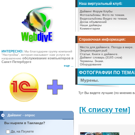
Наш виртуальный клуб:
Дайвинг Форум
Клубы
Фотоальбомы.
Фото по темам.
Видеоальбомы
Видео по темам.
Доска объявлений
Наши дайверы
Комментарии
Справочная информация:
Места для дайвинга.
Погода в мире.
Энциклопедия рыб
ИНТЕРЕСНО:
Мы благодарим группу компаний
Статьи.
Книги о дайвинге.
"Настройка", которая оказывает нам услуги по
Дайвинг словарь (3165 слов)
обслуживание компьютеров в
направлению
Термины.
Знаки.
Санкт-Петербурге
Оборудование
еще ...
ФОТОГРАФИИ ПО ТЕМ
Мурены.
Тут Вы видете лучшие (по мнению в
[К списку тем]
Дайвинг - опрос
Вы ныряли в Таиланде?
Да, на Пхукете