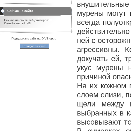
внушительные 
мурены могут 
Сейчас на сайте
всегда полуот
Сейчас на сайте веб-дайверов: 0
Онлайн гостей: 48
действительно
ней с осторожн
Поддержать сайт на DIVEtop.ru:
агрессивны. 
докучать ей, т
укус мурены н
причиной опас
На их кожном 
слоем слизи, 
щели между 
выбранных в к
высовывают тол