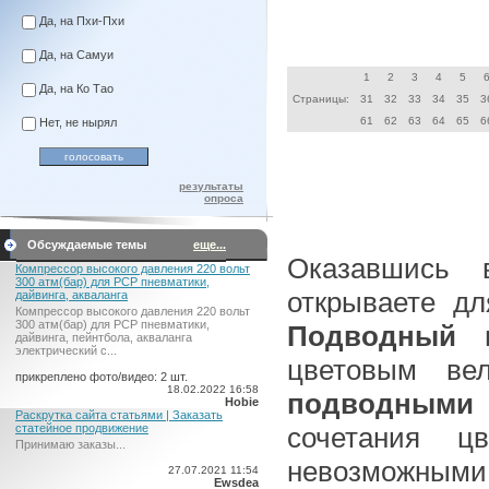
Да, на Пхи-Пхи
Да, на Самуи
1
2
3
4
5
Да, на Ко Тао
Страницы:
31
32
33
34
35
3
61
62
63
64
65
6
Нет, не нырял
результаты
опроса
Обсуждаемые темы
еще...
Оказавшись 
Компрессор высокого давления 220 вольт
300 атм(бар) для PCP пневматики,
открываете д
дайвинга, акваланга
Компрессор высокого давления 220 вольт
300 атм(бар) для PCP пневматики,
Подводный 
дайвинга, пейнтбола, акваланга
электрический c...
цветовым вел
прикреплено фото/видео: 2 шт.
18.02.2022 16:58
подводными 
Hobie
Раскрутка сайта статьями | Заказать
сочетания ц
статейное продвижение
Принимаю заказы...
невозможными 
27.07.2021 11:54
Ewsdea