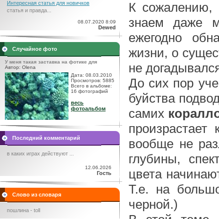
К сожалению,
Интересная статья для новичков
статья и правда...
знаем даже м
08.07.2020 8:09
Dewed
ежегодно обн
жизни, о сущес
Случайное фото
У меня такая заставка на фотике для
не догадывался
Автор: Olena
Дата: 08.03.2010
До сих пор уче
Просмотров: 5885
Всего в альбоме:
16 фотографий
буйства подвод
весь
фотоальбом
самих
коралл
произрастает 
Последний комментарий
вообще не раз
в каких играх действуют ...
глубины, спек
12.06.2026
цвета начинают
Гость
Т.е. на больш
Слово из словаря
черной.)
пошлина - toll