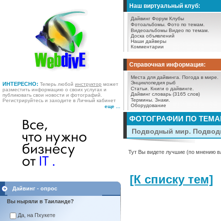
Наш виртуальный клуб:
Дайвинг Форум
Клубы
Фотоальбомы.
Фото по темам.
Видеоальбомы
Видео по темам.
Доска объявлений
Наши дайверы
Комментарии
Справочная информация:
Места для дайвинга.
Погода в мире.
Энциклопедия рыб
ИНТЕРЕСНО:
Теперь любой
инструктор
может
Статьи.
Книги о дайвинге.
разместить информацию о своих услугах и
Дайвинг словарь (3165 слов)
публиковать свои новости и фотографий.
Термины.
Знаки.
Регистрируйтесь и заходите в Личный кабинет
Оборудование
еще ...
ФОТОГРАФИИ ПО ТЕМ
Подводный мир. Подводн
Тут Вы видете лучшие (по мнению в
[К списку тем]
Дайвинг - опрос
Вы ныряли в Таиланде?
Да, на Пхукете