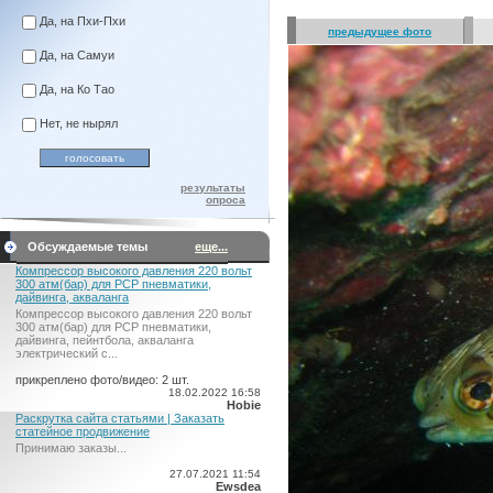
Да, на Пхи-Пхи
предыдущее фото
Да, на Самуи
Да, на Ко Тао
Нет, не нырял
результаты
опроса
Обсуждаемые темы
еще...
Компрессор высокого давления 220 вольт
300 атм(бар) для PCP пневматики,
дайвинга, акваланга
Компрессор высокого давления 220 вольт
300 атм(бар) для PCP пневматики,
дайвинга, пейнтбола, акваланга
электрический c...
прикреплено фото/видео: 2 шт.
18.02.2022 16:58
Hobie
Раскрутка сайта статьями | Заказать
статейное продвижение
Принимаю заказы...
27.07.2021 11:54
Ewsdea