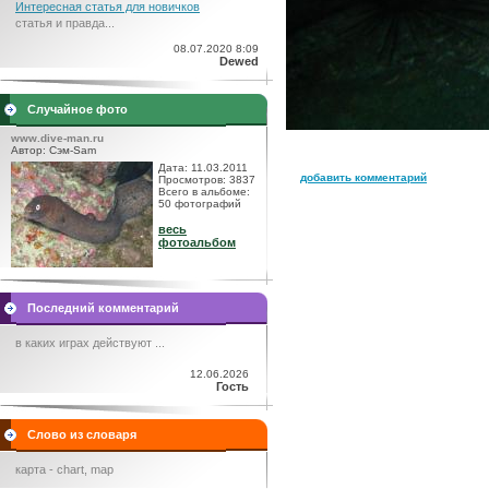
Интересная статья для новичков
статья и правда...
08.07.2020 8:09
Dewed
Случайное фото
www.dive-man.ru
Автор: Сэм-Sam
Дата: 11.03.2011
добавить комментарий
Просмотров: 3837
Всего в альбоме:
50 фотографий
весь
фотоальбом
Последний комментарий
в каких играх действуют ...
12.06.2026
Гость
Слово из словаря
карта - chart, map