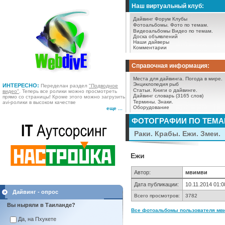
Наш виртуальный клуб:
Дайвинг Форум
Клубы
Фотоальбомы.
Фото по темам.
Видеоальбомы
Видео по темам.
Доска объявлений
Наши дайверы
Комментарии
Справочная информация:
Места для дайвинга.
Погода в мире.
Энциклопедия рыб
ИНТЕРЕСНО:
Переделан раздел
"Подводное
Статьи.
Книги о дайвинге.
видео"
. Теперь все ролики можно просмотреть
Дайвинг словарь (3165 слов)
прямо со страницы! Кроме этого можно загрузить
Термины.
Знаки.
avi-ролики в высоком качестве
Оборудование
еще ...
ФОТОГРАФИИ ПО ТЕМ
Раки. Крабы. Ежи. Змеи.
Ежи
Автор:
мвимви
Дата публикации:
10.11.2014 01:0
Дайвинг - опрос
Всего просмотров:
3782
Вы ныряли в Таиланде?
Все фотоальбомы пользователя мви
Да, на Пхукете