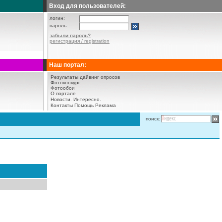
Вход для пользователей:
логин:
пароль:
забыли пароль?
регистрация / registration
Наш портал:
Результаты дайвинг опросов
Фотоконкурс
Фотообои
О портале
Новости.
Интересно.
Контакты
Помощь
Реклама
поиск: