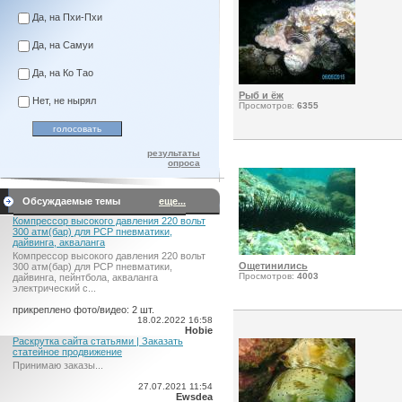
Да, на Пхи-Пхи
Да, на Самуи
Да, на Ко Тао
Рыб и ёж
Нет, не нырял
Просмотров:
6355
результаты
опроса
Обсуждаемые темы
еще...
Компрессор высокого давления 220 вольт
300 атм(бар) для PCP пневматики,
дайвинга, акваланга
Компрессор высокого давления 220 вольт
Ощетинились
300 атм(бар) для PCP пневматики,
Просмотров:
4003
дайвинга, пейнтбола, акваланга
электрический c...
прикреплено фото/видео: 2 шт.
18.02.2022 16:58
Hobie
Раскрутка сайта статьями | Заказать
статейное продвижение
Принимаю заказы...
27.07.2021 11:54
Ewsdea