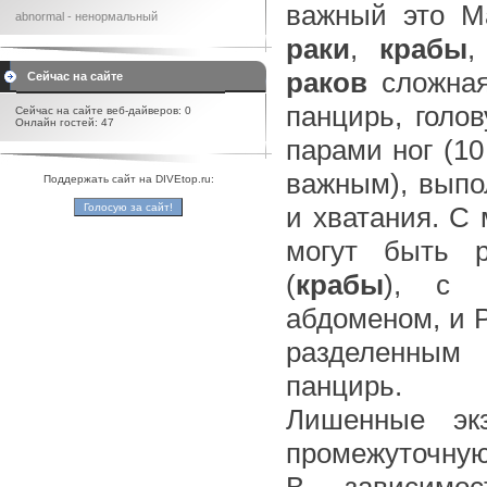
важный это Ma
abnormal - ненормальный
раки
,
крабы
,
раков
сложная
Сейчас на сайте
панцирь, голо
Сейчас на сайте веб-дайверов: 0
Онлайн гостей: 47
парами ног (1
важным), выпо
Поддержать сайт на DIVEtop.ru:
и хватания. С
могут быть р
(
крабы
), с 
абдоменом, и Р
разделенным
панцирь.
Лишенные экз
промежуточну