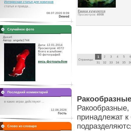
Интересная статья для новичков
статья и правда...
Ёжики кучкуются
08.07.2020 8:09
Просмотров:
4008
Dewed
Случайное фото
Дахаб
Автор: angela1744
Дата: 12.01.2014
Просмотров: 4072
Всего в альбоме:
50 фотографий
1
2
3
4
5
Страницы:
весь фотоальбом
31
32
33
34
35
3
Последний комментарий
Ракообразны
в каких играх действуют ...
Ракообразные,
12.06.2026
Гость
принадлежат к
подразделяют
Слово из словаря