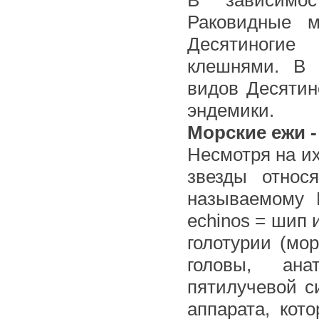
В зависимос
Раковидные м
Десятиногие
клешнями. В 
видов Десятин
эндемики.
Морские ежи 
Несмотря на и
звезды относ
называемому И
echinos = шип 
голотурии (мо
головы, ана
пятилучевой с
аппарата, кот