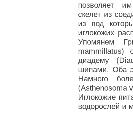
позволяет им
скелет из сое
из под котор
иглокожих рас
Упомянем Гри
mammillatus)
диадему (Di
шипами. Оба э
Намного бо
(Asthenosoma v
Иглокожие пита
водорослей и 