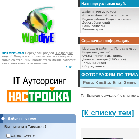
Наш виртуальный клуб:
Дайвинг Форум
Клубы
Фотоальбомы.
Фото по темам.
Видеоальбомы
Видео по темам.
Доска объявлений
Наши дайверы
Комментарии
Справочная информация:
Места для дайвинга.
Погода в мире.
Энциклопедия рыб
ИНТЕРЕСНО:
Переделан раздел
"Подводное
Статьи.
Книги о дайвинге.
видео"
. Теперь все ролики можно просмотреть
Дайвинг словарь (3165 слов)
прямо со страницы! Кроме этого можно загрузить
Термины.
Знаки.
avi-ролики в высоком качестве
Оборудование
еще ...
ФОТОГРАФИИ ПО ТЕМ
Раки. Крабы. Ежи. Змеи.
Тут Вы видете лучшие (по мнению в
[К списку тем]
Дайвинг - опрос
Вы ныряли в Таиланде?
Да, на Пхукете