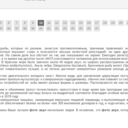
5
6
7
8
9
10
11
12
13
14
15
16
17
18
19
20
35
36
37
38
39
40
41
42
43
44
45
46
47
, рыбы, которые по разным, зачастую противоположным, причинам привлекают на
вотные внушают страх и пользуются весьма нелестной репутацией: ни одна др
. На самом деле все обстоит не так, как показывают на экране. Ежегодно регист
, в то время как десятки тысяч АКУЛ уничтожаются человеком для использования всег
п. В Красном море было замчено около 40 видов акул, но широко распространены 
hinus amblyrhynchos), Акулу зебру (Stegostoma fasciatum), Бронзовую рыбу молот (Sph
еют плавательного пузыря, а их печень достигает невероятных размеров (иногда 
стве двигательного аппарата хвост. Многое виды для увеличения циркуляции по
еют крепкую мускулатуру и совершенную гидродинамику: обычно они плавают со скорос
вых потребностей их зубы имеют разные формы и размеры. Располагаются же они п
м и обонянием (могут почувствовать присутствие в воде крови при пропорции рас
тв до миллионной частицы вольта на квадратный сантиметр благодаря особым орган
 в 1678 году.
 совершенные машины, занимающие верхушки пищевой пирамиды и выполняющие ва
ля обеспечивает бизнев на более чем 300 миллионов долларов в год, и подсчитано, 
браны Ваши лучшие
фото акул
нескольких видов. В основном, это
фото акул
, кот