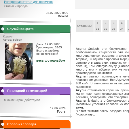
Интересная статья для новичков
статья и правда...
08.07.2020 8:09
Dewed
1
2
3
4
Страницы:
Случайное фото
31
32
33
34
Коралл
Автор: ppleon
Дата: 19.05.2008
Просмотров: 3965
Акулы
&ndash; это, безусловно
Всего в альбоме:
воображаемой свирепости эти жи
85 фотографий
многочисленных романов и фильмов
Африке, ни одного в Красном море)
весь фотоальбом
ценимого в азиатских странах су
obesus), Темноперую акулу (Carchar
много у них и общего: они не им
производстве косметики.
Акулы
плавают, использую в каче
постоянном движении. Все
Акулы
им
100 км/ч. В зависимости от пище
животного.
Акулы
отличаются хорошим зрение
Последний комментарий
магнитные поля потенциальных жер
Тосканы, обнаружившего эти органы
в каких играх действуют ...
Акулы
&ndash; это биологически
животным угрожает человек: их лов
акул
.
12.06.2026
В этом тематическом разделе со
Гость
(лонгиманус)
.
Слово из словаря