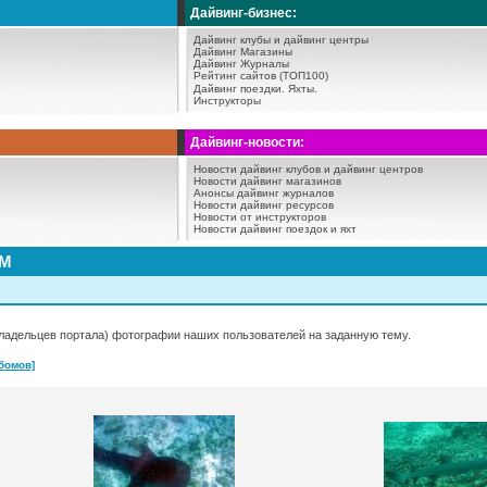
Дайвинг-бизнес:
Дайвинг клубы и дайвинг центры
Дайвинг Магазины
Дайвинг Журналы
Рейтинг сайтов (ТОП100)
Дайвинг поездки.
Яхты.
Инструкторы
Дайвинг-новости:
Новости дайвинг клубов и дайвинг центров
Новости дайвинг магазинов
Анонсы дайвинг журналов
Новости дайвинг ресурсов
Новости от инструкторов
Новости дайвинг поездок и яхт
АМ
ладельцев портала) фотографии наших пользователей на заданную тему.
бомов]