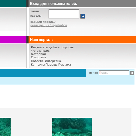
Вход для пользователей:
логин:
пароль:
забыли пароль?
регистрация / registration
Наш портал:
Результаты дайвинг опросов
Фотоконкурс
Фотообои
О портале
Новости.
Интересно.
Контакты
Помощь
Реклама
поиск: