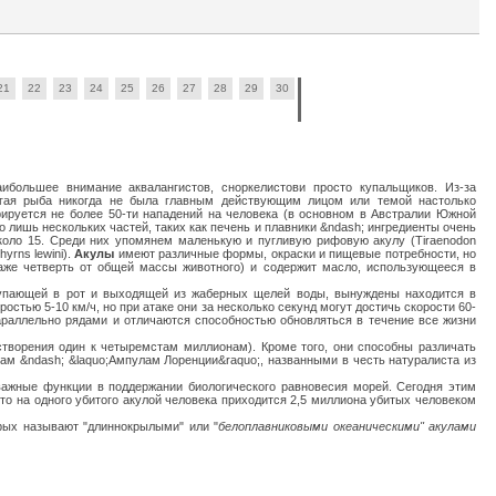
21
22
23
24
25
26
27
28
29
30
ибольшее внимание аквалангистов, сноркелистови просто купальщиков. Из-за
угая рыба никогда не была главным действующим лицом или темой настолько
рируется не более 50-ти нападений на человека (в основном в Австралии Южной
о лишь нескольких частей, таких как печень и плавники &ndash; ингредиенты очень
около 15. Среди них упомянем маленькую и пугливую рифовую акулу (Tiraenodon
yrns lewini).
Акулы
имеют различные формы, окраски и пищевые потребности, но
даже четверть от общей массы животного) и содержит масло, использующееся в
ступающей в рот и выходящей из жаберных щелей воды, вынуждены находится в
тью 5-10 км/ч, но при атаке они за несколько секунд могут достичь скорости 60-
араллельно рядами и отличаются способностью обновляться в течение все жизни
творения один к четыремстам миллионам). Кроме того, они способны различать
ам &ndash; &laquo;Ампулам Лоренции&raquo;, названными в честь натуралиста из
жные функции в поддержании биологического равновесия морей. Сегодня этим
что на одного убитого акулой человека приходится 2,5 миллиона убитых человеком
орых называют "длиннокрылыми" или "
белоплавниковыми океаническими" акулами