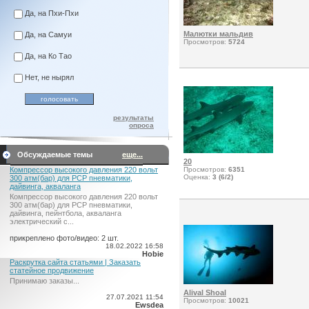
Да, на Пхи-Пхи
Малютки мальдив
Да, на Самуи
Просмотров:
5724
Да, на Ко Тао
Нет, не нырял
результаты
опроса
Обсуждаемые темы
еще...
20
Компрессор высокого давления 220 вольт
Просмотров:
6351
Оценка:
3 (6/2)
300 атм(бар) для PCP пневматики,
дайвинга, акваланга
Компрессор высокого давления 220 вольт
300 атм(бар) для PCP пневматики,
дайвинга, пейнтбола, акваланга
электрический c...
прикреплено фото/видео: 2 шт.
18.02.2022 16:58
Hobie
Раскрутка сайта статьями | Заказать
статейное продвижение
Принимаю заказы...
Alival Shoal
27.07.2021 11:54
Просмотров:
10021
Ewsdea