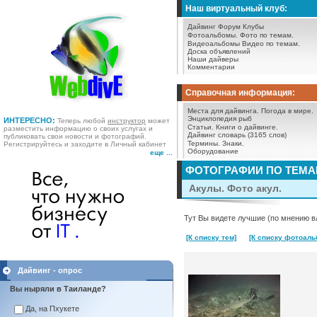
Наш виртуальный клуб:
Дайвинг Форум
Клубы
Фотоальбомы.
Фото по темам.
Видеоальбомы
Видео по темам.
Доска объявлений
Наши дайверы
Комментарии
Справочная информация:
Места для дайвинга.
Погода в мире.
Энциклопедия рыб
ИНТЕРЕСНО:
Теперь любой
инструктор
может
Статьи.
Книги о дайвинге.
разместить информацию о своих услугах и
Дайвинг словарь (3165 слов)
публиковать свои новости и фотографий.
Термины.
Знаки.
Регистрируйтесь и заходите в Личный кабинет
Оборудование
еще ...
ФОТОГРАФИИ ПО ТЕМ
Акулы. Фото акул.
Тут Вы видете лучшие (по мнению в
[К списку тем]
[К списку фотоаль
Дайвинг - опрос
Вы ныряли в Таиланде?
Да, на Пхукете