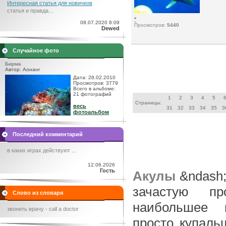
Интересная статья для новичков
статья и правда...
*
08.07.2020 8:09
Просмотров:
5440
Dewed
Случайное фото
Бирма
Автор: Аонанг
Дата: 28.02.2010
Просмотров: 3779
Всего в альбоме:
21 фотографий
1
2
3
4
5
Страницы:
весь
31
32
33
34
35
3
фотоальбом
Последний комментарий
в каких играх действуют ...
12.06.2026
Гость
Акулы
&ndash;
зачастую пр
Слово из словаря
наибольшее в
звонить врачу - call a doctor
просто купаль