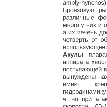
amblyrhynchos
Бронзовую рыб
различные фо
много у них и 
а их печень до
четверть от о
использующеес
Акулы
плаваю
аппарата хвос
поступающей в
вынуждены нах
имеют кре
гидродинамику:
ч, но при ата
скорости 60