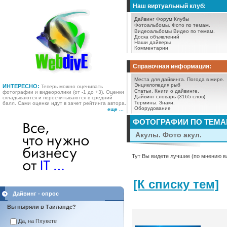
Наш виртуальный клуб:
Дайвинг Форум
Клубы
Фотоальбомы.
Фото по темам.
Видеоальбомы
Видео по темам.
Доска объявлений
Наши дайверы
Комментарии
Справочная информация:
Места для дайвинга.
Погода в мире.
Энциклопедия рыб
ИНТЕРЕСНО:
Теперь можно оценивать
Статьи.
Книги о дайвинге.
фотографии и видеоролики (от -1 до +3). Оценки
Дайвинг словарь (3165 слов)
складываются и пересчитываются в средний
Термины.
Знаки.
балл. Сами оценки идут в зачет рейтинга автора.
Оборудование
еще ...
ФОТОГРАФИИ ПО ТЕМ
Акулы. Фото акул.
Тут Вы видете лучшие (по мнению в
[К списку тем]
Дайвинг - опрос
Вы ныряли в Таиланде?
Да, на Пхукете