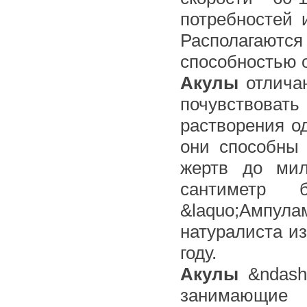
потребностей
Располагаются
способностью о
Акулы
отличаю
почувствовать
растворения о
они способны 
жертв до мил
сантиметр 
&laquo;Ампул
натуралиста из
году.
Акулы
&ndash
занимающи