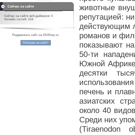
животные внуш
Сейчас на сайте
репутацией: ни
Сейчас на сайте веб-дайверов: 0
Онлайн гостей: 104
действующим л
романов и филь
Поддержать сайт на DIVEtop.ru:
показывают на
50-ти нападен
Южной Африке, 
десятки тыс
использования
печень и плав
азиатских ст
около 40 видов
Среди них упо
(Tiraenodon o