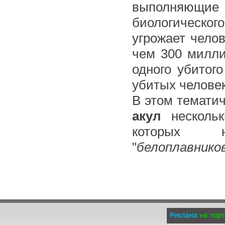
выполняющи
биологическог
угрожает челов
чем 300 милли
одного убитог
убитых челов
В этом темати
акул
нескольк
которых н
"
белоплавников