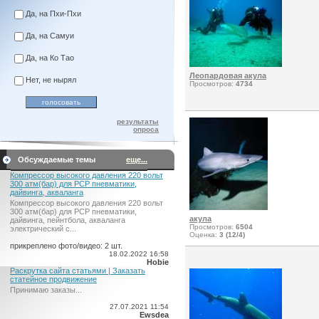
Да, на Пхи-Пхи
Да, на Самуи
Да, на Ко Тао
Леопардовая акула
Нет, не нырял
Просмотров:
4734
результаты
опроса
Обсуждаемые темы
еще...
Компрессор высокого давления 220 вольт
300 атм(бар) для PCP пневматики,
дайвинга, акваланга
Компрессор высокого давления 220 вольт
300 атм(бар) для PCP пневматики,
акула
дайвинга, пейнтбола, акваланга
Просмотров:
6504
электрический c...
Оценка:
3 (12/4)
прикреплено фото/видео: 2 шт.
18.02.2022 16:58
Hobie
Раскрутка сайта статьями | Заказать
статейное продвижение
Принимаю заказы...
27.07.2021 11:54
Ewsdea