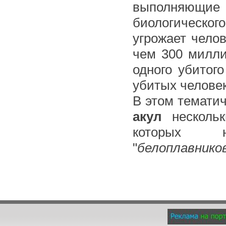
выполняющи
биологическог
угрожает челов
чем 300 милли
одного убитог
убитых челов
В этом темати
акул
нескольк
которых н
"
белоплавников