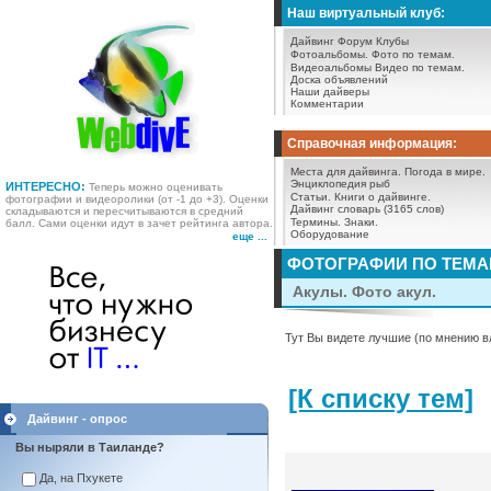
Наш виртуальный клуб:
Дайвинг Форум
Клубы
Фотоальбомы.
Фото по темам.
Видеоальбомы
Видео по темам.
Доска объявлений
Наши дайверы
Комментарии
Справочная информация:
Места для дайвинга.
Погода в мире.
Энциклопедия рыб
ИНТЕРЕСНО:
Теперь можно оценивать
Статьи.
Книги о дайвинге.
фотографии и видеоролики (от -1 до +3). Оценки
Дайвинг словарь (3165 слов)
складываются и пересчитываются в средний
Термины.
Знаки.
балл. Сами оценки идут в зачет рейтинга автора.
Оборудование
еще ...
ФОТОГРАФИИ ПО ТЕМ
Акулы. Фото акул.
Тут Вы видете лучшие (по мнению в
[К списку тем]
Дайвинг - опрос
Вы ныряли в Таиланде?
Да, на Пхукете