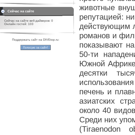
животные внуш
Сейчас на сайте
репутацией: ни
Сейчас на сайте веб-дайверов: 0
действующим л
Онлайн гостей: 103
романов и филь
Поддержать сайт на DIVEtop.ru:
показывают на
50-ти нападен
Южной Африке, 
десятки тыс
использования
печень и плав
азиатских ст
около 40 видов
Среди них упо
(Tiraenodon o