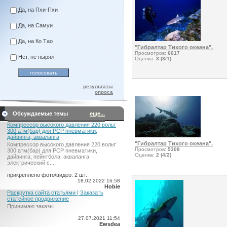
Да, на Пхи-Пхи
Да, на Самуи
Да, на Ко Тао
"Гибралтар Тихого океана".
Просмотров:
6617
Нет, не нырял
Оценка:
3 (3/1)
результаты
опроса
Обсуждаемые темы
еще...
Компрессор высокого давления 220 вольт
300 атм(бар) для PCP пневматики,
дайвинга, акваланга
"Гибралтар Тихого океана".
Компрессор высокого давления 220 вольт
Просмотров:
5308
300 атм(бар) для PCP пневматики,
Оценка:
2 (4/2)
дайвинга, пейнтбола, акваланга
электрический c...
прикреплено фото/видео: 2 шт.
18.02.2022 16:58
Hobie
Раскрутка сайта статьями | Заказать
статейное продвижение
Принимаю заказы...
27.07.2021 11:54
Ewsdea