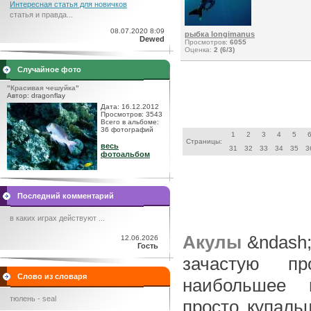
Интересная статья для новичков
статья и правда...
08.07.2020 8:09
рыбка longimanus
Dewed
Просмотров:
6055
Оценка:
2 (6/3)
Случайное фото
"Красивая чешуйка"
Автор: dragonflay
Дата: 16.12.2012
Просмотров: 3543
Всего в альбоме:
36 фотографий
1
2
3
4
5
Страницы:
весь
31
32
33
34
35
3
фотоальбом
Последний комментарий
в каких играх действуют ...
Акулы
&ndash;
12.06.2026
Гость
зачастую пр
Слово из словаря
наибольшее в
тюлень - seal
просто купаль