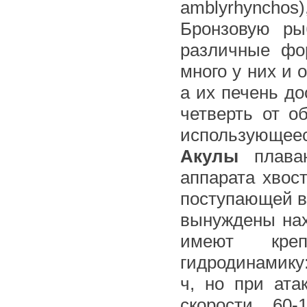
amblyrhynchos
Бронзовую рыб
различные фо
много у них и 
а их печень до
четверть от о
использующеес
Акулы
плаваю
аппарата хвос
поступающей в
вынуждены нах
имеют кре
гидродинамику:
ч, но при ата
скорости 60