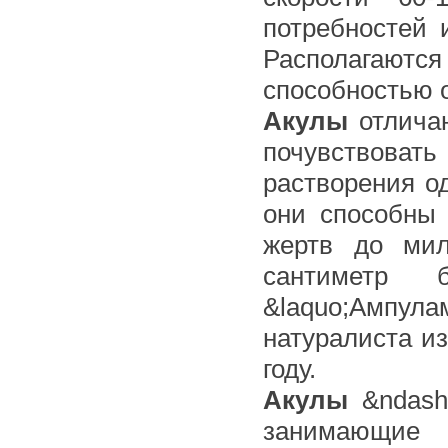
потребностей
Располагаются
способностью о
Акулы
отличаю
почувствовать
растворения о
они способны 
жертв до мил
сантиметр 
&laquo;Ампул
натуралиста из
году.
Акулы
&ndash
занимающи