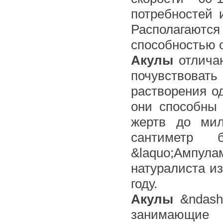
потребностей
Располагаются
способностью о
Акулы
отличаю
почувствовать
растворения о
они способны 
жертв до мил
сантиметр 
&laquo;Ампул
натуралиста из
году.
Акулы
&ndash
занимающи