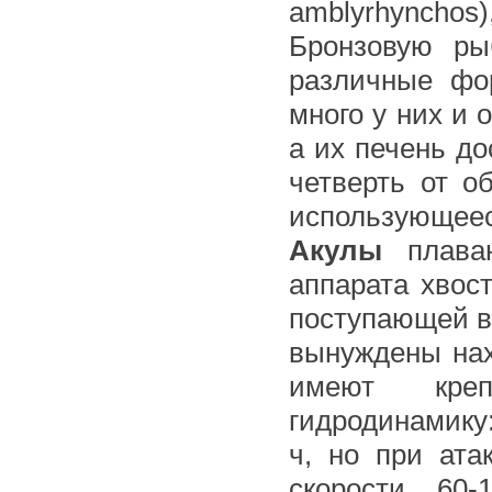
amblyrhynchos
Бронзовую рыб
различные фо
много у них и 
а их печень до
четверть от о
использующеес
Акулы
плаваю
аппарата хвос
поступающей в
вынуждены нах
имеют кре
гидродинамику:
ч, но при ата
скорости 60