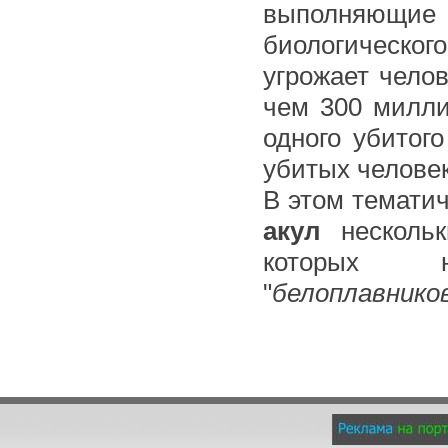
выполняющи
биологическог
угрожает челов
чем 300 милли
одного убитог
убитых челов
В этом темати
акул
нескольк
которых н
"
белоплавников