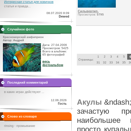
Интересная статья для новичков
статья и правда...
Сильвертип.
08.07.2020 8:09
Просмотров:
5795
Dewed
Случайное фото
Красноморский амфиприон
Автор: Андрей
Дата: 27.04.2006
Просмотров: 5425
Всего в альбоме:
65 фотографий
1
2
3
4
5
Страницы:
весь
31
32
33
34
35
3
фотоальбом
Последний комментарий
в каких играх действуют ...
Акулы
&ndash;
12.06.2026
Гость
зачастую пр
Слово из словаря
наибольшее в
rinsing - промывание
просто купаль