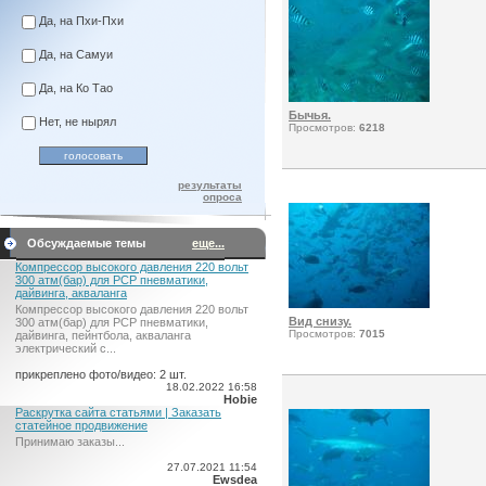
Да, на Пхи-Пхи
Да, на Самуи
Да, на Ко Тао
Бычья.
Нет, не нырял
Просмотров:
6218
результаты
опроса
Обсуждаемые темы
еще...
Компрессор высокого давления 220 вольт
300 атм(бар) для PCP пневматики,
дайвинга, акваланга
Компрессор высокого давления 220 вольт
Вид снизу.
300 атм(бар) для PCP пневматики,
Просмотров:
7015
дайвинга, пейнтбола, акваланга
электрический c...
прикреплено фото/видео: 2 шт.
18.02.2022 16:58
Hobie
Раскрутка сайта статьями | Заказать
статейное продвижение
Принимаю заказы...
27.07.2021 11:54
Ewsdea