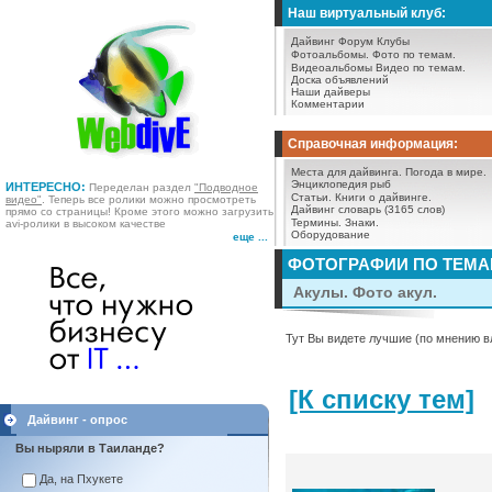
Наш виртуальный клуб:
Дайвинг Форум
Клубы
Фотоальбомы.
Фото по темам.
Видеоальбомы
Видео по темам.
Доска объявлений
Наши дайверы
Комментарии
Справочная информация:
Места для дайвинга.
Погода в мире.
Энциклопедия рыб
ИНТЕРЕСНО:
Переделан раздел
"Подводное
Статьи.
Книги о дайвинге.
видео"
. Теперь все ролики можно просмотреть
Дайвинг словарь (3165 слов)
прямо со страницы! Кроме этого можно загрузить
Термины.
Знаки.
avi-ролики в высоком качестве
Оборудование
еще ...
ФОТОГРАФИИ ПО ТЕМ
Акулы. Фото акул.
Тут Вы видете лучшие (по мнению в
[К списку тем]
Дайвинг - опрос
Вы ныряли в Таиланде?
Да, на Пхукете