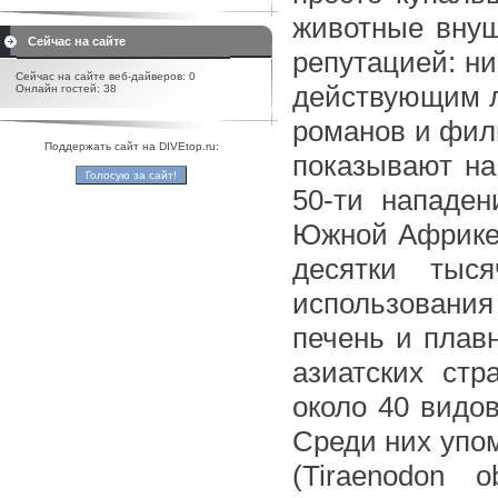
животные внуш
Сейчас на сайте
репутацией: ни
Сейчас на сайте веб-дайверов: 0
действующим л
Онлайн гостей: 38
романов и филь
Поддержать сайт на DIVEtop.ru:
показывают на
50-ти нападен
Южной Африке, 
десятки тыс
использования
печень и плав
азиатских ст
около 40 видов
Среди них упо
(Tiraenodon o