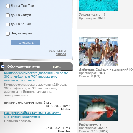
Да, на Пхи-Пхи
Устали ждать :-)
Да, на Самуи
Просмотров:
9500
Да, на Ко Тао
Нет, не нырял
результаты
опроса
Обсуждаемые темы
еще...
Дайверы. Сафари на дальний Ю
Компрессор высокого давления 220 вольт
Просмотров:
7804
Оценка:
0 (0/1)
300 атм(бар) для PCP пневматики,
дайвинга, акваланга
Компрессор высокого давления 220 вольт
300 атм(бар) для PCP пневматики,
дайвинга, пейнтбола, акваланга
электрический c...
прикреплено фото/видео: 2 шт.
18.02.2022 16:58
Hobie
Раскрутка сайта статьями | Заказать
статейное продвижение
Принимаю заказы...
Рыба-петух :)
27.07.2021 11:54
Просмотров:
36587
Ewsdea
Оценка:
2.19 (70/32)