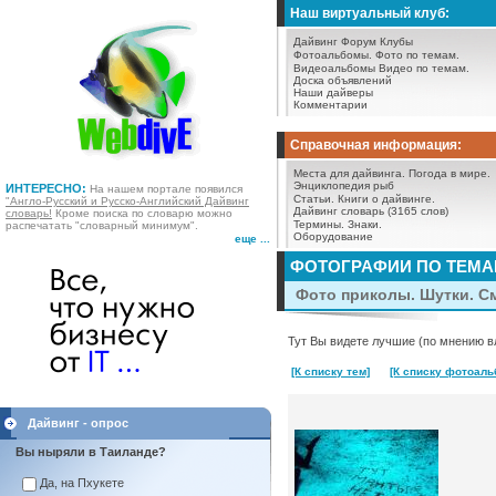
Наш виртуальный клуб:
Дайвинг Форум
Клубы
Фотоальбомы.
Фото по темам.
Видеоальбомы
Видео по темам.
Доска объявлений
Наши дайверы
Комментарии
Справочная информация:
Места для дайвинга.
Погода в мире.
Энциклопедия рыб
ИНТЕРЕСНО:
На нашем портале появился
Статьи.
Книги о дайвинге.
"Англо-Русский и Русско-Английский Дайвинг
Дайвинг словарь (3165 слов)
словарь!
Кроме поиска по словарю можно
Термины.
Знаки.
распечатать "словарный минимум".
Оборудование
еще ...
ФОТОГРАФИИ ПО ТЕМ
Фото приколы. Шутки. С
Тут Вы видете лучшие (по мнению в
[К списку тем]
[К списку фотоаль
Дайвинг - опрос
Вы ныряли в Таиланде?
Да, на Пхукете