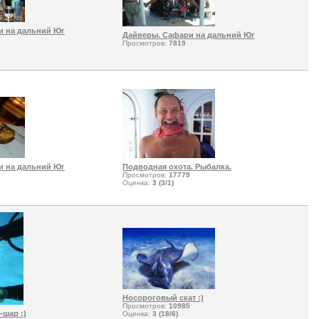
и на дальний Юг
Дайверы. Сафари на дальний Юг
Просмотров:
7819
и на дальний Юг
Подводная охота. Рыбалка.
Просмотров:
17779
Оценка:
3 (3/1)
Носороговый скат :)
Просмотров:
10985
шар :)
Оценка:
3 (18/6)