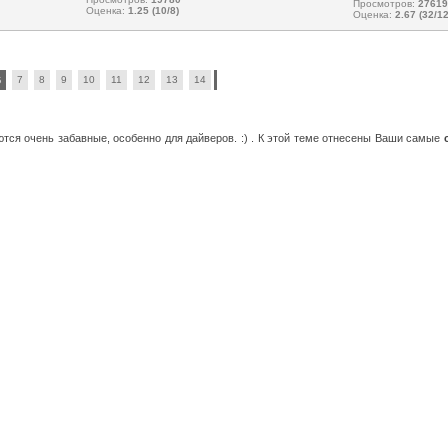
Просмотров:
27619
Оценка:
1.25 (10/8)
Оценка:
2.67 (32/12
6
7
8
9
10
11
12
13
14
ся очень забавные, особенно для дайверов. :) . К этой теме отнесены Ваши самые