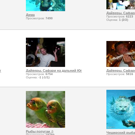
Дайверы. Сафар
Дима
Просмотров:
6223
Просмотров:
7490
Оценка:
1 (2/2)
г
Дайверы. Сафари на дальний Юг
Дайверы. Сафар
Просмотров:
6754
Просмотров:
5816
Оценка:
-1 (-1/1)
Рыбы попугаи :)
Чеширский рыба-
Просмотров:
19780