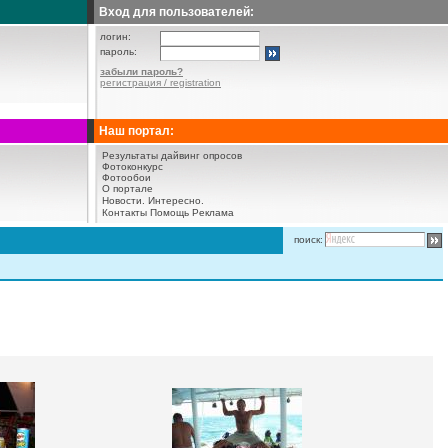
Вход для пользователей:
логин:
пароль:
забыли пароль?
регистрация / registration
Наш портал:
Результаты дайвинг опросов
Фотоконкурс
Фотообои
О портале
Новости.
Интересно.
Контакты
Помощь
Реклама
поиск: