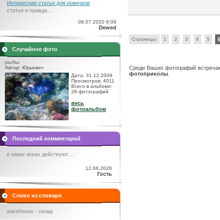
Интересная статья для новичков
статья и правда...
08.07.2020 8:09
Dewed
Страницы:
1
2
3
4
5
Случайное фото
рыбы
Автор: Юрьевич
Среди Ваших фотографий встречают
фотоприколы
.
Дата: 31.12.2009
Просмотров: 4011
Всего в альбоме:
26 фотографий
весь
фотоальбом
Последний комментарий
в каких играх действуют ...
12.06.2026
Гость
Слово из словаря
warehouse - склад