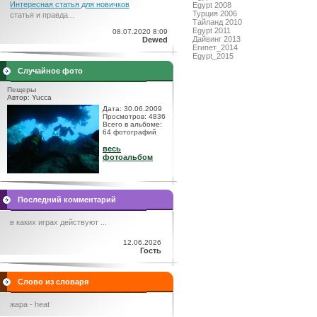
Интересная статья для новичков
Egypt 2008
Турция 2006
статья и правда...
Тайланд 2010
Egypt 2011
08.07.2020 8:09
Дайвинг 2013
Dewed
Египет_2014
Egypt_2015
Случайное фото
Пещеры
Автор: Yucca
Дата: 30.06.2009
Просмотров: 4836
Всего в альбоме:
64 фотографий
весь
фотоальбом
Последний комментарий
в каких играх действуют ...
12.06.2026
Гость
Слово из словаря
жара - heat