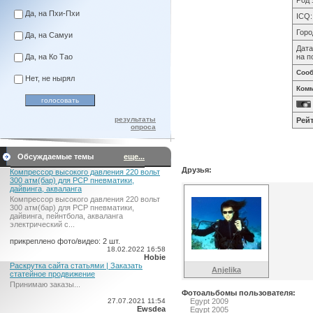
Род 
Да, на Пхи-Пхи
ICQ:
Горо
Да, на Самуи
Дата
Да, на Ко Тао
на п
Соо
Нет, не нырял
Комм
результаты
Рейт
опроса
Обсуждаемые темы
еще...
Друзья:
Компрессор высокого давления 220 вольт
300 атм(бар) для PCP пневматики,
дайвинга, акваланга
Компрессор высокого давления 220 вольт
300 атм(бар) для PCP пневматики,
дайвинга, пейнтбола, акваланга
электрический c...
прикреплено фото/видео: 2 шт.
18.02.2022 16:58
Hobie
Раскрутка сайта статьями | Заказать
Anjelika
статейное продвижение
Принимаю заказы...
Фотоальбомы пользователя:
27.07.2021 11:54
Egypt 2009
Ewsdea
Egypt 2005