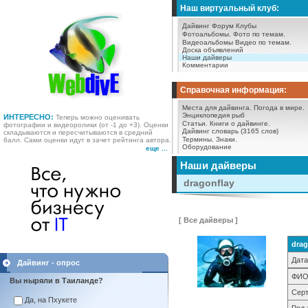
Наш виртуальный клуб:
Дайвинг Форум
Клубы
Фотоальбомы.
Фото по темам.
Видеоальбомы
Видео по темам.
Доска объявлений
Наши дайверы
Комментарии
Справочная информация:
Места для дайвинга.
Погода в мире.
Энциклопедия рыб
ИНТЕРЕСНО:
Теперь можно оценивать
Статьи.
Книги о дайвинге.
фотографии и видеоролики (от -1 до +3). Оценки
Дайвинг словарь (3165 слов)
складываются и пересчитываются в средний
Термины.
Знаки.
балл. Сами оценки идут в зачет рейтинга автора.
Оборудование
еще ...
Наши дайверы
dragonflay
[ Все дайверы ]
drag
Дата
Дайвинг - опрос
ФИО
Вы ныряли в Таиланде?
Серт
Да, на Пхукете