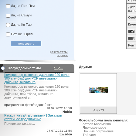
Горо
Да, на Пхи-Пхи
Дата
на п
Да, на Самуи
Сооб
Да, на Ко Тао
Комм
Нет, не нырял
Рейт
результаты
опроса
Друзья:
Обсуждаемые темы
еще...
Компрессор высокого давления 220 вольт
300 атм(бар) для PCP пневматики,
дайвинга, акваланга
Компрессор высокого давления 220 вольт
300 атм(бар) для PCP пневматики,
дайвинга, пейнтбола, акваланга
электрический c...
прикреплено фото/видео: 2 шт.
18.02.2022 16:58
Alex73
Hobie
Раскрутка сайта статьями | Заказать
статейное продвижение
Фотоальбомы пользователя:
Принимаю заказы...
остров Карамзина
Японское море
27.07.2021 11:54
Ночные погружения
Ewsdea
Тайланд