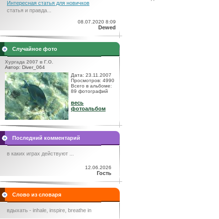
Интересная статья для новичков
статья и правда...
08.07.2020 8:09
Dewed
Случайное фото
Хургада 2007 в Г.О.
Автор: Diver_064
Дата: 23.11.2007
Просмотров: 4990
Всего в альбоме:
89 фотографий
весь
фотоальбом
Последний комментарий
в каких играх действуют ...
12.06.2026
Гость
Слово из словаря
вдыхать - inhale, inspire, breathe in