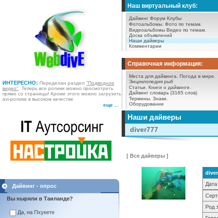
Наш виртуальный клуб:
Дайвинг Форум
Клубы
Фотоальбомы.
Фото по темам.
Видеоальбомы
Видео по темам.
Доска объявлений
Наши дайверы
Комментарии
Справочная информация:
Места для дайвинга.
Погода в мире.
Энциклопедия рыб
ИНТЕРЕСНО:
Переделан раздел
"Подводное
Статьи.
Книги о дайвинге.
видео"
. Теперь все ролики можно просмотреть
Дайвинг словарь (3165 слов)
прямо со страницы! Кроме этого можно загрузить
Термины.
Знаки.
avi-ролики в высоком качестве
Оборудование
еще ...
Наши дайверы
diver777
[ Все дайверы ]
dive
Дата
Дайвинг - опрос
Серт
Вы ныряли в Таиланде?
Род 
Да, на Пхукете