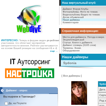
Наш виртуальный клуб:
Дайвинг Форум
Клубы
Фотоальбомы.
Фото по темам.
Видеоальбомы
Видео по темам.
Доска объявлений
Наши дайверы
Комментарии
Справочная информация:
Места для дайвинга.
Погода в мире.
Энциклопедия рыб
ИНТЕРЕСНО:
Теперь в форуме виден
pr-рейтинг
Статьи.
Книги о дайвинге.
участников, что облегчает восприятие
Дайвинг словарь (3165 слов)
авторитетности мнения. Рейтинг расчитывается
Термины.
Знаки.
на основе Вашей реакции на сообщения
+1
и
-1
.
Оборудование
еще ...
Наши дайверы
Sydonia
[ Все дайверы ]
Sydo
Дата 
Дайвинг - опрос
Серт
Вы ныряли в Таиланде?
Род з
Да, на Пхукете