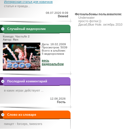
Интересная статья для новичков
статья и правда...
08.07.2020 8:09
Фотоальбомы пользователя:
Dewed
Underwater
просто фотки:))
Дахаб,Blue Hole. октябрь 2010
Случайный видеоролик
Комодо. Часть№ 2
Автор: Ren
Дата: 18.02.2009
Просмотров: 5039
Всего в альбоме:
5 видеороликов
весь
видеоальбом
Последний комментарий
в каких играх действуют ...
12.06.2026
Гость
Слово из словаря
пинцет - forceps, tweezers