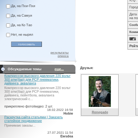
ICQ:
Да, на Пхи-Пхи
Город
Дата 
Да, на Самуи
на по
Да, на Ко Тао
Сооб
Комм
Нет, не нырял
Рейт
результаты
опроса
Друзья:
Обсуждаемые темы
еще...
Компрессор высокого давления 220 вольт
300 атм(бар) для PCP пневматики,
дайвинга, акваланга
Компрессор высокого давления 220 вольт
300 атм(бар) для PCP пневматики,
дайвинга, пейнтбола, акваланга
электрический c...
прикреплено фото/видео: 2 шт.
18.02.2022 16:58
Renegade
Hobie
Раскрутка сайта статьями | Заказать
статейное продвижение
Принимаю заказы...
27.07.2021 11:54
Ewsdea