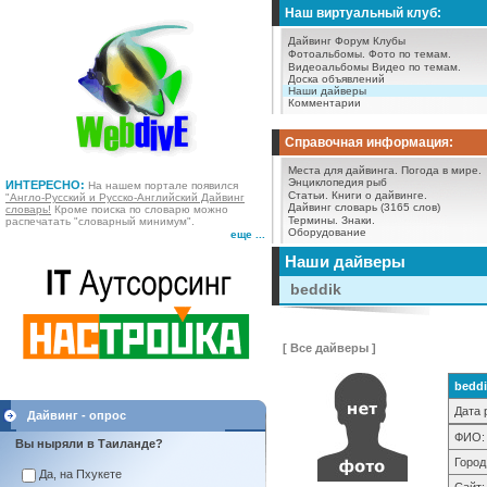
Наш виртуальный клуб:
Дайвинг Форум
Клубы
Фотоальбомы.
Фото по темам.
Видеоальбомы
Видео по темам.
Доска объявлений
Наши дайверы
Комментарии
Справочная информация:
Места для дайвинга.
Погода в мире.
Энциклопедия рыб
ИНТЕРЕСНО:
На нашем портале появился
Статьи.
Книги о дайвинге.
"Англо-Русский и Русско-Английский Дайвинг
Дайвинг словарь (3165 слов)
словарь!
Кроме поиска по словарю можно
Термины.
Знаки.
распечатать "словарный минимум".
Оборудование
еще ...
Наши дайверы
beddik
[ Все дайверы ]
beddi
Дата 
Дайвинг - опрос
ФИО:
Вы ныряли в Таиланде?
Город
Да, на Пхукете