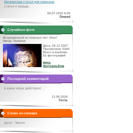
Интересная статья для новичков
статья и правда...
08.07.2020 8:09
Dewed
Случайное фото
Возращённый из огненых лет -Steel
Автор: Vodamut
Дата: 28.12.2007
Просмотров: 5340
Всего в альбоме:
62 фотографий
весь
фотоальбом
Последний комментарий
в каких играх действуют ...
12.06.2026
Гость
Слово из словаря
досуг - leisure