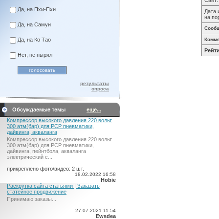
Сайт
Да, на Пхи-Пхи
Дата 
на по
Да, на Самуи
Сооб
Да, на Ко Тао
Комме
Рейти
Нет, не нырял
результаты
опроса
Обсуждаемые темы
еще...
Компрессор высокого давления 220 вольт
300 атм(бар) для PCP пневматики,
дайвинга, акваланга
Компрессор высокого давления 220 вольт
300 атм(бар) для PCP пневматики,
дайвинга, пейнтбола, акваланга
электрический c...
прикреплено фото/видео: 2 шт.
18.02.2022 16:58
Hobie
Раскрутка сайта статьями | Заказать
статейное продвижение
Принимаю заказы...
27.07.2021 11:54
Ewsdea