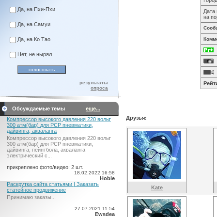
Город
Да, на Пхи-Пхи
Дата 
на по
Да, на Самуи
Сооб
Да, на Ко Тао
Комм
Нет, не нырял
результаты
Рейт
опроса
Обсуждаемые темы
еще...
Друзья:
Компрессор высокого давления 220 вольт
300 атм(бар) для PCP пневматики,
дайвинга, акваланга
Компрессор высокого давления 220 вольт
300 атм(бар) для PCP пневматики,
дайвинга, пейнтбола, акваланга
электрический c...
прикреплено фото/видео: 2 шт.
18.02.2022 16:58
Hobie
Раскрутка сайта статьями | Заказать
Kate
статейное продвижение
Принимаю заказы...
27.07.2021 11:54
Ewsdea