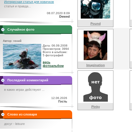
Интересная статья для новичков
статья и правда...
08.07.2020 8:09
Dewed
Pound
Случайное фото
Автор: гений
Дата: 06.09.2008
Просмотров: 3994
Всего в альбоме:
5 фотографий
весь
Imagination
фотоальбом
Последний комментарий
в каких играх действуют ...
12.06.2026
Гость
Pinky
Слово из словаря
досуг - leisure