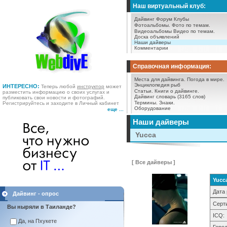
Наш виртуальный клуб:
Дайвинг Форум
Клубы
Фотоальбомы.
Фото по темам.
Видеоальбомы
Видео по темам.
Доска объявлений
Наши дайверы
Комментарии
Справочная информация:
Места для дайвинга.
Погода в мире.
Энциклопедия рыб
ИНТЕРЕСНО:
Теперь любой
инструктор
может
Статьи.
Книги о дайвинге.
разместить информацию о своих услугах и
Дайвинг словарь (3165 слов)
публиковать свои новости и фотографий.
Термины.
Знаки.
Регистрируйтесь и заходите в Личный кабинет
Оборудование
еще ...
Наши дайверы
Yucca
[ Все дайверы ]
Yucc
Дата 
Дайвинг - опрос
Серт
Вы ныряли в Таиланде?
ICQ:
Да, на Пхукете