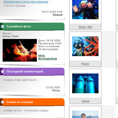
Интересная статья для новичков
статья и правда...
08.07.2020 8:09
Dewed
Случайное фото
Diver_064
бычек
Автор: Dmitri
Дата: 24.09.2008
Просмотров: 6182
Всего в альбоме:
16 фотографий
весь
фотоальбом
Pamir
Последний комментарий
в каких играх действуют ...
12.06.2026
Гость
saura
Слово из словаря
cardiac arrest - остановка сердца