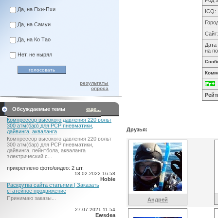
Род 
Да, на Пхи-Пхи
ICQ:
Город
Да, на Самуи
Сайт
Да, на Ко Тао
Дата
на по
Нет, не нырял
Сооб
Комм
результаты
опроса
Рейт
Обсуждаемые темы
еще...
Компрессор высокого давления 220 вольт
300 атм(бар) для PCP пневматики,
Друзья:
дайвинга, акваланга
Компрессор высокого давления 220 вольт
300 атм(бар) для PCP пневматики,
дайвинга, пейнтбола, акваланга
электрический c...
прикреплено фото/видео: 2 шт.
18.02.2022 16:58
Hobie
Раскрутка сайта статьями | Заказать
статейное продвижение
Принимаю заказы...
Андрей
27.07.2021 11:54
Ewsdea