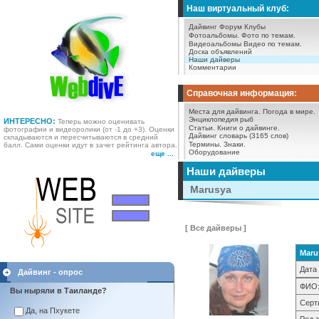
Наш виртуальный клуб:
Дайвинг Форум
Клубы
Фотоальбомы.
Фото по темам.
Видеоальбомы
Видео по темам.
Доска объявлений
Наши дайверы
Комментарии
Справочная информация:
Места для дайвинга.
Погода в мире.
Энциклопедия рыб
ИНТЕРЕСНО:
Теперь можно оценивать
Статьи.
Книги о дайвинге.
фотографии и видеоролики (от -1 до +3). Оценки
Дайвинг словарь (3165 слов)
складываются и пересчитываются в средний
Термины.
Знаки.
балл. Сами оценки идут в зачет рейтинга автора.
Оборудование
еще ...
Наши дайверы
Marusya
[ Все дайверы ]
Maru
Дата
Дайвинг - опрос
ФИО
Вы ныряли в Таиланде?
Серт
Да, на Пхукете