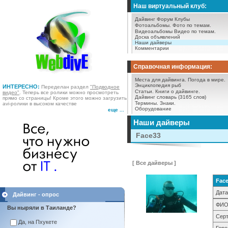
Наш виртуальный клуб:
Дайвинг Форум
Клубы
Фотоальбомы.
Фото по темам.
Видеоальбомы
Видео по темам.
Доска объявлений
Наши дайверы
Комментарии
Справочная информация:
Места для дайвинга.
Погода в мире.
Энциклопедия рыб
ИНТЕРЕСНО:
Переделан раздел
"Подводное
Статьи.
Книги о дайвинге.
видео"
. Теперь все ролики можно просмотреть
Дайвинг словарь (3165 слов)
прямо со страницы! Кроме этого можно загрузить
Термины.
Знаки.
avi-ролики в высоком качестве
Оборудование
еще ...
Наши дайверы
Face33
[ Все дайверы ]
Fac
Дата
Дайвинг - опрос
ФИО
Вы ныряли в Таиланде?
Серт
Да, на Пхукете