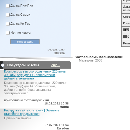
Горо
Да, на Пхи-Пхи
Дата
на п
Да, на Самуи
Соо
Да, на Ко Тао
Комм
Нет, не нырял
Рейт
результаты
опроса
Фотоальбомы пользователя:
Мальдивы 2008
Обсуждаемые темы
еще...
Компрессор высокого давления 220 вольт
300 атм(бар) для PCP пневматики,
дайвинга, акваланга
Компрессор высокого давления 220 вольт
300 атм(бар) для PCP пневматики,
дайвинга, пейнтбола, акваланга
электрический c...
прикреплено фото/видео: 2 шт.
18.02.2022 16:58
Hobie
Раскрутка сайта статьями | Заказать
статейное продвижение
Принимаю заказы...
27.07.2021 11:54
Ewsdea